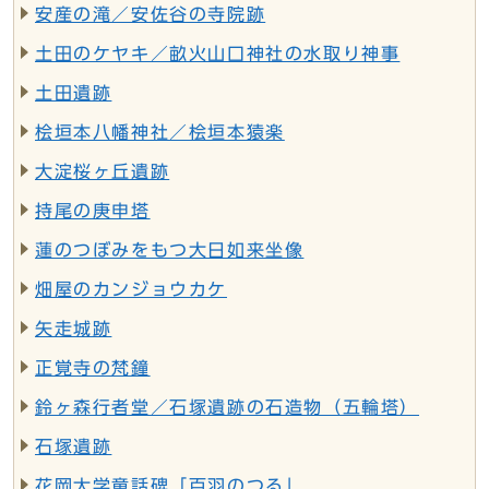
安産の滝／安佐谷の寺院跡
土田のケヤキ／畝火山口神社の水取り神事
土田遺跡
桧垣本八幡神社／桧垣本猿楽
大淀桜ヶ丘遺跡
持尾の庚申塔
蓮のつぼみをもつ大日如来坐像
畑屋のカンジョウカケ
矢走城跡
正覚寺の梵鐘
鈴ヶ森行者堂／石塚遺跡の石造物（五輪塔）
石塚遺跡
花岡大学童話碑「百羽のつる」