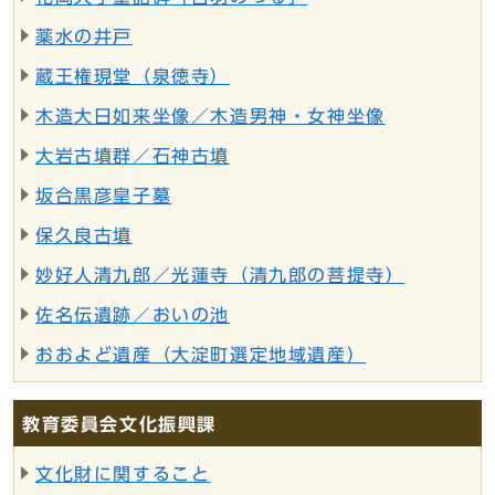
薬水の井戸
蔵王権現堂（泉徳寺）
木造大日如来坐像／木造男神・女神坐像
大岩古墳群／石神古墳
坂合黒彦皇子墓
保久良古墳
妙好人清九郎／光蓮寺（清九郎の菩提寺）
佐名伝遺跡／おいの池
おおよど遺産（大淀町選定地域遺産）
教育委員会文化振興課
文化財に関すること