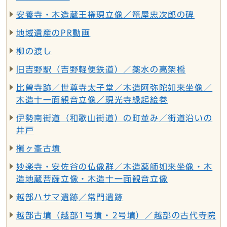
安養寺・木造蔵王権現立像／篭屋忠次郎の碑
地域遺産のPR動画
柳の渡し
旧吉野駅（吉野軽便鉄道）／薬水の高架橋
比曽寺跡／世尊寺太子堂／木造阿弥陀如来坐像／
木造十一面観音立像／現光寺縁起絵巻
伊勢南街道（和歌山街道）の町並み／街道沿いの
井戸
槇ヶ峯古墳
妙楽寺・安佐谷の仏像群／木造薬師如来坐像・木
造地蔵菩薩立像・木造十一面観音立像
越部ハサマ遺跡／常門遺跡
越部古墳（越部1号墳・2号墳）／越部の古代寺院