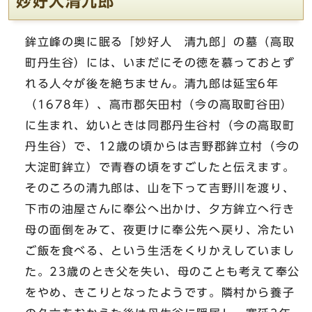
妙好人清九郎
鉾立峰の奥に眠る「妙好人 清九郎」の墓（高取
町丹生谷）には、いまだにその徳を慕っておとず
れる人々が後を絶ちません。清九郎は延宝6年
（1678年）、高市郡矢田村（今の高取町谷田）
に生まれ、幼いときは同郡丹生谷村（今の高取町
丹生谷）で、12歳の頃からは吉野郡鉾立村（今の
大淀町鉾立）で青春の頃をすごしたと伝えます。
そのころの清九郎は、山を下って吉野川を渡り、
下市の油屋さんに奉公へ出かけ、夕方鉾立へ行き
母の面倒をみて、夜更けに奉公先へ戻り、冷たい
ご飯を食べる、という生活をくりかえしていまし
た。23歳のとき父を失い、母のことも考えて奉公
をやめ、きこりとなったようです。隣村から養子