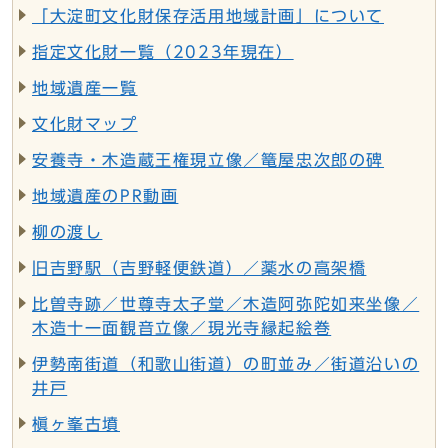
「大淀町文化財保存活用地域計画」について
指定文化財一覧（2023年現在）
地域遺産一覧
文化財マップ
安養寺・木造蔵王権現立像／篭屋忠次郎の碑
地域遺産のPR動画
柳の渡し
旧吉野駅（吉野軽便鉄道）／薬水の高架橋
比曽寺跡／世尊寺太子堂／木造阿弥陀如来坐像／
木造十一面観音立像／現光寺縁起絵巻
伊勢南街道（和歌山街道）の町並み／街道沿いの
井戸
槇ヶ峯古墳