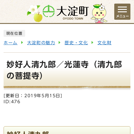
ページの先頭です
メニュー
ここから本文です
現在位置
ホーム
大淀町の魅力
歴史・文化
文化財
妙好人清九郎／光蓮寺（清九郎
の菩提寺）
[更新日：
2019年5月15日
]
ID:476