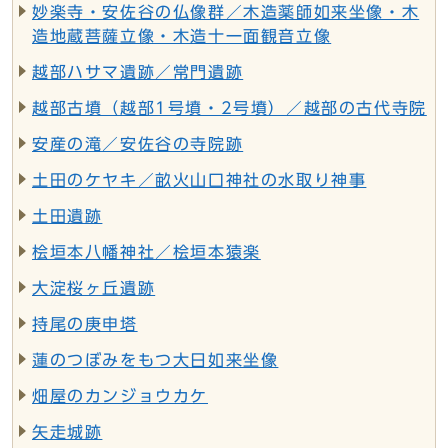
妙楽寺・安佐谷の仏像群／木造薬師如来坐像・木
造地蔵菩薩立像・木造十一面観音立像
越部ハサマ遺跡／常門遺跡
越部古墳（越部1号墳・2号墳）／越部の古代寺院
安産の滝／安佐谷の寺院跡
土田のケヤキ／畝火山口神社の水取り神事
土田遺跡
桧垣本八幡神社／桧垣本猿楽
大淀桜ヶ丘遺跡
持尾の庚申塔
蓮のつぼみをもつ大日如来坐像
畑屋のカンジョウカケ
矢走城跡