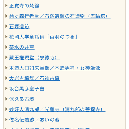
正覚寺の梵鐘
鈴ヶ森行者堂／石塚遺跡の石造物（五輪塔）
石塚遺跡
花岡大学童話碑「百羽のつる」
薬水の井戸
蔵王権現堂（泉徳寺）
木造大日如来坐像／木造男神・女神坐像
大岩古墳群／石神古墳
坂合黒彦皇子墓
保久良古墳
妙好人清九郎／光蓮寺（清九郎の菩提寺）
佐名伝遺跡／おいの池