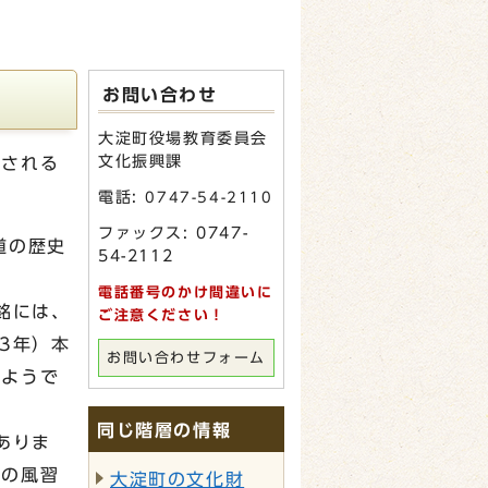
お問い合わせ
大淀町役場教育委員会
文化振興課
望される
電話:
0747-54-2110
ファックス: 0747-
道の歴史
54-2112
電話番号のかけ間違いに
銘には、
ご注意ください！
3年）本
お問い合わせフォーム
たようで
同じ階層の情報
ありま
）の風習
大淀町の文化財