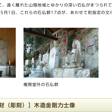
て、遠く離れた山陰地域とゆかりの深い石仏がまつられ
）5月1日、これらの石仏群17点が、あわせて町指定の文
権現堂外の石仏群
化財（彫刻）］木造金剛力士像