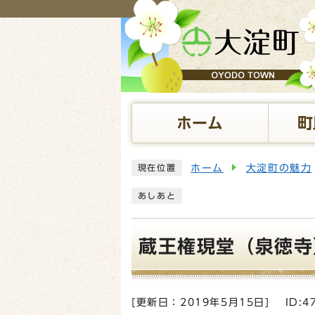
ページの先頭です
ホーム
町
ここから本文です
ホーム
大淀町の魅力
現在位置
あしあと
蔵王権現堂（泉徳寺
[更新日：
2019年5月15日
]
ID:4