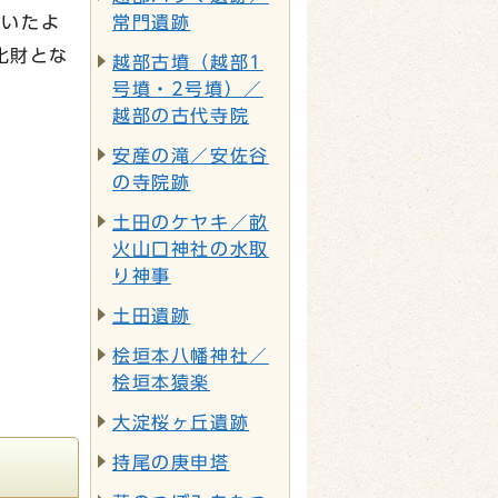
ていたよ
常門遺跡
化財とな
越部古墳（越部1
号墳・2号墳）／
越部の古代寺院
安産の滝／安佐谷
の寺院跡
土田のケヤキ／畝
火山口神社の水取
り神事
土田遺跡
桧垣本八幡神社／
桧垣本猿楽
大淀桜ヶ丘遺跡
持尾の庚申塔