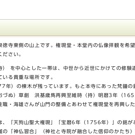
泉徳寺東側の山上です。権現堂・本堂内の仏像拝観を希
ください。
寺） を中心とした一帯は、中世から近世にかけての修験
ている貴重な場所です。
677年）の棟木が残っています。もと本寺にあった梵鐘の
おづぬ）草創 洪基歳雋再興至維時（持）明暦3年（165
住職・海雄さんが山門の整備とあわせて権現堂を再興し
は、「天狗山聖大権現」「宝暦6年（1756年）」の銘が
域の「神仏習合」（神社と寺院が融合した信仰のかたち