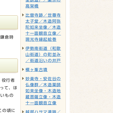
便鉄道）／薬水の
高架橋
比曽寺跡／世尊寺
太子堂／木造阿弥
陀如来坐像／木造
十一面観音立像／
た鎌倉時
現光寺縁起絵巻
伊勢南街道（和歌
山街道）の町並み
／街道沿いの井戸
槇ヶ峯古墳
妙楽寺・安佐谷の
、役行者
仏像群／木造薬師
あって、ほ
如来坐像・木造地
しいもの
蔵菩薩立像・木造
十一面観音立像
この頃に
越部ハサマ遺跡／