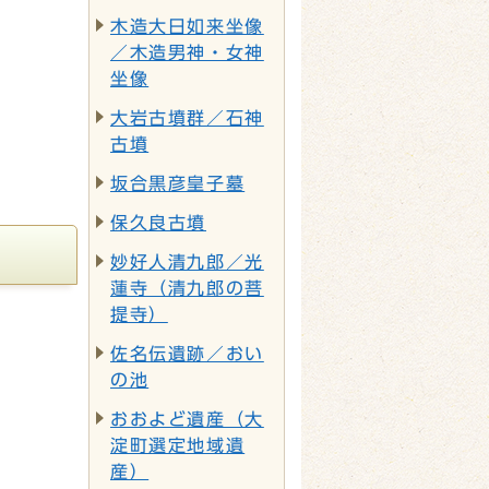
木造大日如来坐像
／木造男神・女神
坐像
大岩古墳群／石神
古墳
坂合黒彦皇子墓
保久良古墳
妙好人清九郎／光
蓮寺（清九郎の菩
提寺）
佐名伝遺跡／おい
の池
おおよど遺産（大
淀町選定地域遺
産）