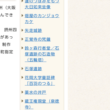
蓮のつぼみをもつ
大日如来坐像
州（大阪
飛んでき
畑屋のカンジョウ
カケ
ス 摂州四
矢走城跡
書があっ
正覚寺の梵鐘
、制作
鈴ヶ森行者堂／石
が町指定
塚遺跡の石造物
（五輪塔）
石塚遺跡
花岡大学童話碑
「百羽のつる」
薬水の井戸
蔵王権現堂（泉徳
寺）