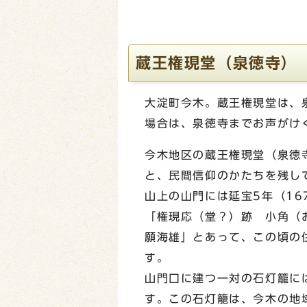
蔵王権現堂（泉徳寺）
大淀町今木。蔵王権現堂は、
場合は、泉徳寺までお声がけ
今木地区の蔵王権現堂（泉徳
と、民間信仰のかたちを残し
山上の山門には延宝5年（1
「権現応（堂？）跡 小角（
願海雄」とあって、この頃の
す。
山門口に建つ一対の石灯籠に
す。この石灯籠は、今木の地