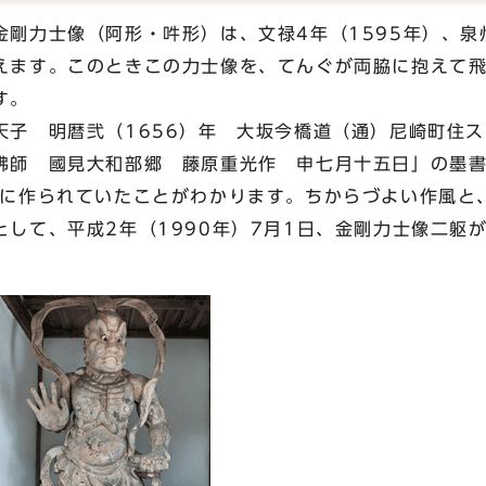
金剛力士像（阿形・吽形）は、文禄4年（1595年）、泉
えます。このときこの力士像を、てんぐが両脇に抱えて
す。
天子 明暦弐（1656）年 大坂今橋道（通）尼崎町住
佛師 國見大和部郷 藤原重光作 申七月十五日」の墨
代に作られていたことがわかります。ちからづよい作風と
して、平成2年（1990年）7月1日、金剛力士像二躯