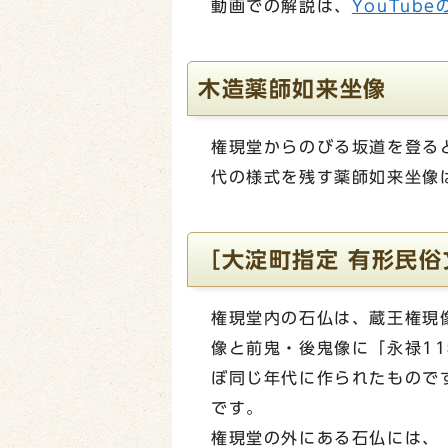
動画での解説は、
YouTub
木造薬師如来坐像
権現堂からのびる坂道を登る
代の様式を残す薬師如来坐像
［大淀町指定 有形民
権現堂内の石仏は、蔵王権現像
像と前鬼・後鬼像に「永禄1
ぼ同じ年代に作られたもので
です。
権現堂の外にある石仏には、