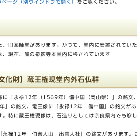
eのページ
（別ウインドウで開く）
をご覧ください。
と、旧薬師堂があります。かつて、堂内に安置されてい
は、現在、麓の泉徳寺本堂内に移されています。
俗文化財］蔵王権現堂内外石仏群
に「永禄12年（1569年）備中国（岡山県）」の銘文
1年」の銘文、竜王像に「永禄12年 備中国」の銘文が
す。特に蔵王権現像は、石造りとしては奈良県内でも珍
「永禄12年 伯耆大山 出雲大社」の銘文があります。