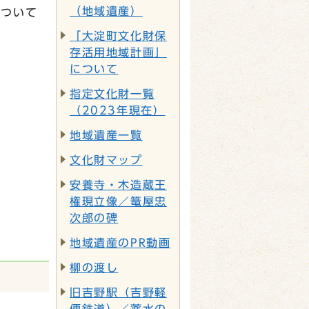
（地域遺産）
がついて
「大淀町文化財保
存活用地域計画」
について
指定文化財一覧
（2023年現在）
地域遺産一覧
文化財マップ
安養寺・木造蔵王
権現立像／篭屋忠
次郎の碑
地域遺産のPR動画
柳の渡し
旧吉野駅（吉野軽