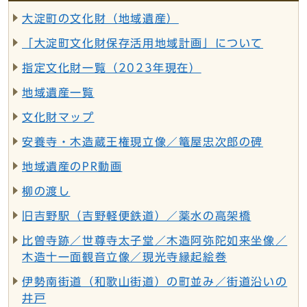
大淀町の文化財（地域遺産）
「大淀町文化財保存活用地域計画」について
指定文化財一覧（2023年現在）
地域遺産一覧
文化財マップ
安養寺・木造蔵王権現立像／篭屋忠次郎の碑
地域遺産のPR動画
柳の渡し
旧吉野駅（吉野軽便鉄道）／薬水の高架橋
比曽寺跡／世尊寺太子堂／木造阿弥陀如来坐像／
木造十一面観音立像／現光寺縁起絵巻
伊勢南街道（和歌山街道）の町並み／街道沿いの
井戸