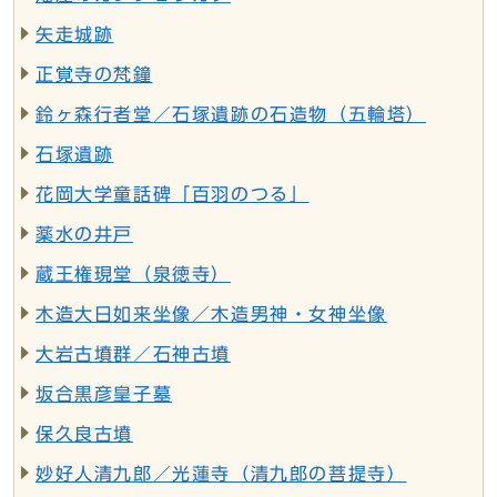
矢走城跡
正覚寺の梵鐘
鈴ヶ森行者堂／石塚遺跡の石造物（五輪塔）
石塚遺跡
花岡大学童話碑「百羽のつる」
薬水の井戸
蔵王権現堂（泉徳寺）
木造大日如来坐像／木造男神・女神坐像
大岩古墳群／石神古墳
坂合黒彦皇子墓
保久良古墳
妙好人清九郎／光蓮寺（清九郎の菩提寺）