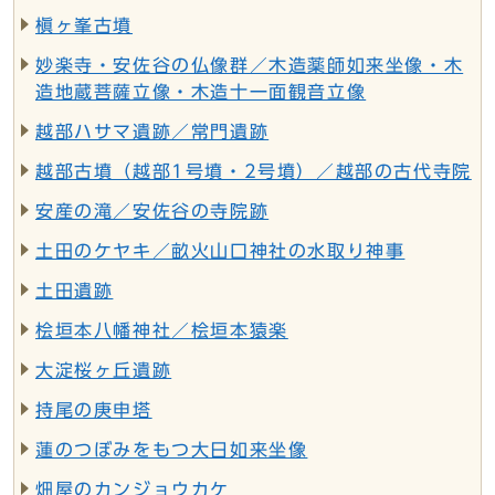
槇ヶ峯古墳
妙楽寺・安佐谷の仏像群／木造薬師如来坐像・木
造地蔵菩薩立像・木造十一面観音立像
越部ハサマ遺跡／常門遺跡
越部古墳（越部1号墳・2号墳）／越部の古代寺院
安産の滝／安佐谷の寺院跡
土田のケヤキ／畝火山口神社の水取り神事
土田遺跡
桧垣本八幡神社／桧垣本猿楽
大淀桜ヶ丘遺跡
持尾の庚申塔
蓮のつぼみをもつ大日如来坐像
畑屋のカンジョウカケ