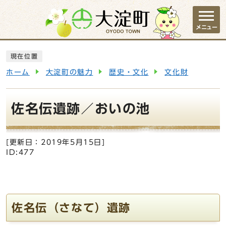
ページの先頭です
メニュー
ここから本文です
現在位置
ホーム
大淀町の魅力
歴史・文化
文化財
佐名伝遺跡／おいの池
[更新日：
2019年5月15日
]
ID:477
佐名伝（さなて）遺跡