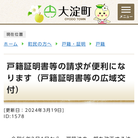
ページの先頭です
メニュー
ここから本文です
現在位置
ホーム
町民の方へ
戸籍・証明
戸籍
戸籍証明書等の請求が便利にな
ります（戸籍証明書等の広域交
付）
[更新日：
2024年3月19日
]
ID:1578