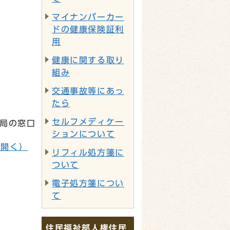
マイナンバーカー
ドの健康保険証利
用
健康に関する取り
組み
交通事故等にあっ
たら
セルフメディケー
局の窓口
ションについて
で開く）
リフィル処方箋に
ついて
電子処方箋につい
て
住民福祉部人権住民