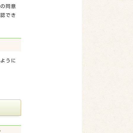
者の同意
確認でき
。
るように
？