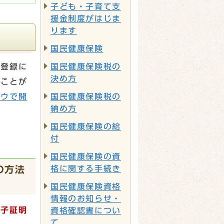
子ども・子育て支
援金制度がはじま
ります
国民健康保険
回登録に
国民健康保険税の
決め方
うことが
ドウで開
国民健康保険税の
納め方
国民健康保険の給
付
国民健康保険の資
の方法
格に関する手続き
国民健康保険資格
情報のお知らせ・
電子証明
資格確認書につい
て