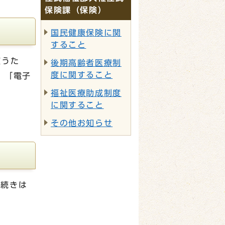
保険課（保険）
国民健康保険に関
すること
使うた
後期高齢者医療制
度に関すること
、「電子
福祉医療助成制度
に関すること
その他お知らせ
手続きは