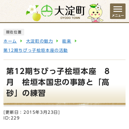
ページの先頭です
メニュー
ここから本文です
現在位置
ホーム
大淀町の魅力
能楽
第12期ちびっ子桧垣本座の活動
第12期ちびっ子桧垣本座 8
月 桧垣本国忠の事跡と「高
砂」の練習
[更新日：
2015年3月23日
]
ID:229