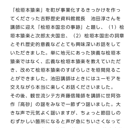
「桧垣本猿楽」を町が事業化するきっかけを作っ
てくださった吉野歴史資料館館長 池田淳さんを
講師に迎え「桧垣本国忠の事跡」と題し、（1）桧
垣本猿楽と次郎太夫国忠、（2）桧垣本国忠の詞章
とそれ歴史的意義などとても興味深いお話をして
いただきました。単に地元にあった狭義な桧垣本
猿楽ではなく、広義な桧垣本猿楽を教えていただ
き、改めて桧垣本猿楽のすばらしさを垣間見るこ
とができました。池田講師はときにはユーモアを
交えながら本当に楽しくお話くださいました。
その後、観世流シテ方斉藤信隆師を講師に世阿弥
作「高砂」の謡をみなで一節ずつ謡いました。大
きな声で元気よく謡いますが、ちょっと節回しの
むずかしい箇所になると声が急にちいさくなって