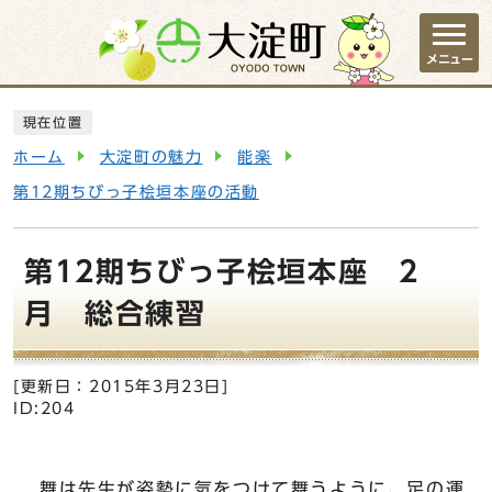
ページの先頭です
メニュー
ここから本文です
現在位置
ホーム
大淀町の魅力
能楽
第12期ちびっ子桧垣本座の活動
第12期ちびっ子桧垣本座 2
月 総合練習
[更新日：
2015年3月23日
]
ID:204
舞は先生が姿勢に気をつけて舞うように、足の運