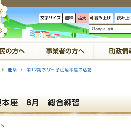
文字サイズ
読み上げ
読み上
標準
拡大
民の方へ
事業者の方へ
町政情
能楽
第12期ちびっ子桧垣本座の活動
垣本座 8月 総合練習
15