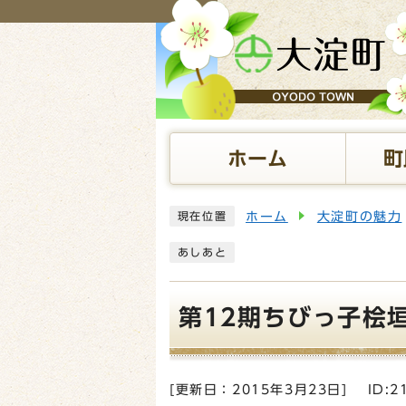
ページの先頭です
ホーム
町
ここから本文です
ホーム
大淀町の魅力
現在位置
あしあと
第12期ちびっ子桧
[更新日：
2015年3月23日
]
ID:2