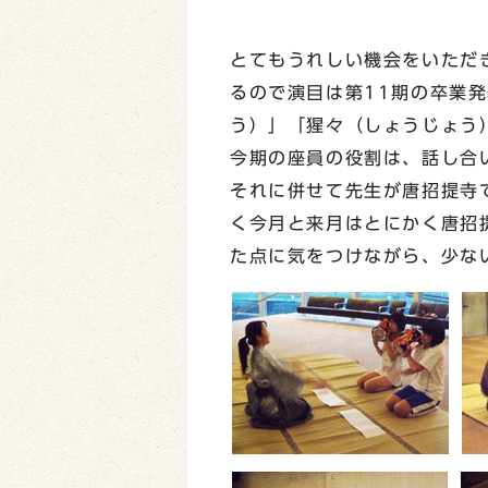
とてもうれしい機会をいただ
るので演目は第11期の卒業
う）」「猩々（しょうじょう
今期の座員の役割は、話し合
それに併せて先生が唐招提寺
く今月と来月はとにかく唐招
た点に気をつけながら、少な