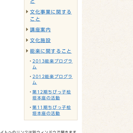
と
文化事業に関する
こと
講座案内
文化施設
能楽に関すること
2013能楽プログラ
ム
2012能楽プログラ
ム
第12期ちびっ子桧
垣本座の活動
第11期ちびっ子桧
垣本座の活動
サイトへのリンクは別ウィンドウで開きます