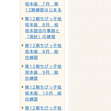
垣本座 7月 第
12期練習はじまる
第12期ちびっ子桧
垣本座 8月 桧
垣本国忠の事跡と
「高砂」の練習
第12期ちびっ子桧
垣本座 8月 総
合練習
第12期ちびっ子桧
垣本座 9月 総
合練習
第12期ちびっ子桧
垣本座 10月 総
合練習
第12期ちびっ子桧