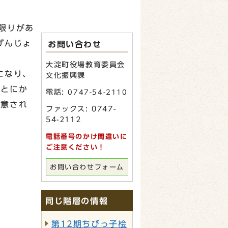
限りがあ
げんじょ
お問い合わせ
大淀町役場教育委員会
になり、
文化振興課
。とにか
電話:
0747-54-2110
注意され
ファックス: 0747-
54-2112
電話番号のかけ間違いに
ご注意ください！
お問い合わせフォーム
同じ階層の情報
第12期ちびっ子桧