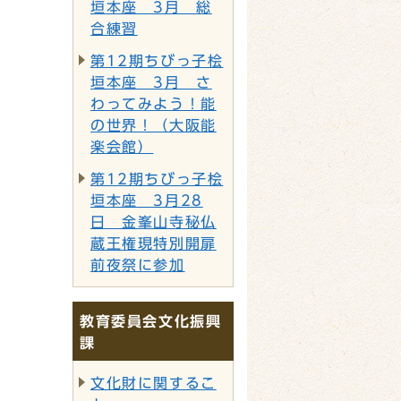
垣本座 3月 総
合練習
第12期ちびっ子桧
垣本座 3月 さ
わってみよう！能
の世界！（大阪能
楽会館）
第12期ちびっ子桧
垣本座 3月28
日 金峯山寺秘仏
蔵王権現特別開扉
前夜祭に参加
教育委員会文化振興
課
文化財に関するこ