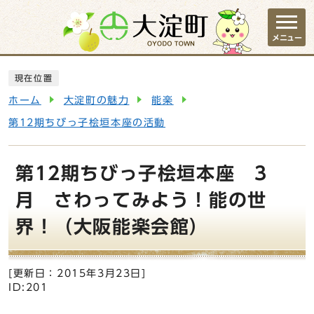
ページの先頭です
メニュー
ここから本文です
現在位置
ホーム
大淀町の魅力
能楽
第12期ちびっ子桧垣本座の活動
第12期ちびっ子桧垣本座 3
月 さわってみよう！能の世
界！（大阪能楽会館）
[更新日：
2015年3月23日
]
ID:201