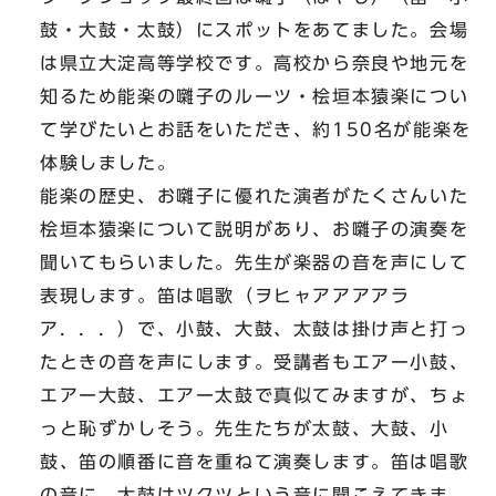
鼓・大鼓・太鼓）にスポットをあてました。会場
は県立大淀高等学校です。高校から奈良や地元を
知るため能楽の囃子のルーツ・桧垣本猿楽につい
て学びたいとお話をいただき、約150名が能楽を
体験しました。
能楽の歴史、お囃子に優れた演者がたくさんいた
桧垣本猿楽について説明があり、お囃子の演奏を
聞いてもらいました。先生が楽器の音を声にして
表現します。笛は唱歌（ヲヒャアアアアラ
ア．．．）で、小鼓、大鼓、太鼓は掛け声と打っ
たときの音を声にします。受講者もエアー小鼓、
エアー大鼓、エアー太鼓で真似てみますが、ちょ
っと恥ずかしそう。先生たちが太鼓、大鼓、小
鼓、笛の順番に音を重ねて演奏します。笛は唱歌
の音に、太鼓はツクツという音に聞こえてきま