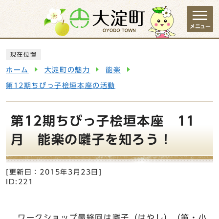
ページの先頭です
メニュー
ここから本文です
現在位置
ホーム
大淀町の魅力
能楽
第12期ちびっ子桧垣本座の活動
第12期ちびっ子桧垣本座 11
月 能楽の囃子を知ろう！
[更新日：
2015年3月23日
]
ID:221
ワークショップ最終回は囃子（はやし）（笛・小