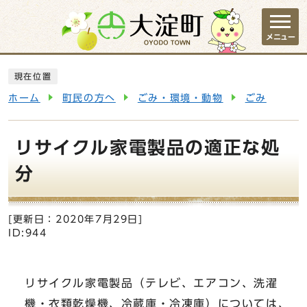
ページの先頭です
メニュー
ここから本文です
現在位置
ホーム
町民の方へ
ごみ・環境・動物
ごみ
リサイクル家電製品の適正な処
分
[更新日：
2020年7月29日
]
ID:944
リサイクル家電製品（テレビ、エアコン、洗濯
機・衣類乾燥機、冷蔵庫・冷凍庫）については、