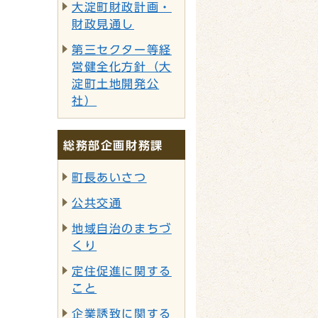
大淀町財政計画・
財政見通し
第三セクター等経
営健全化方針（大
淀町土地開発公
社）
総務部企画財務課
町長あいさつ
公共交通
地域自治のまちづ
くり
定住促進に関する
こと
企業誘致に関する