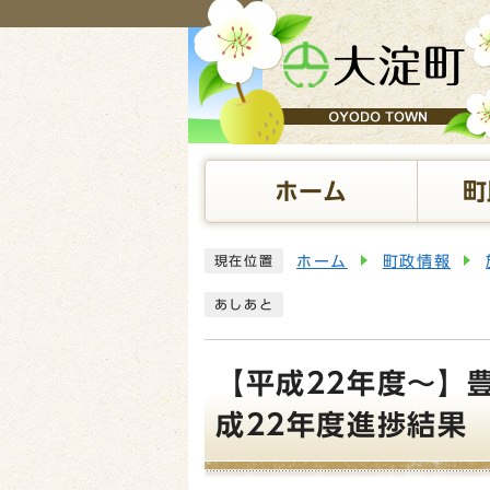
ページの先頭です
ホーム
町
ここから本文です
ホーム
町政情報
現在位置
あしあと
【平成22年度～】
成22年度進捗結果