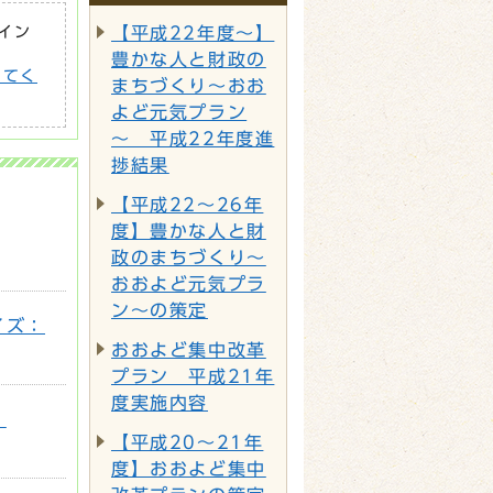
がイン
【平成22年度～】
豊かな人と財政の
してく
まちづくり～おお
よど元気プラン
～ 平成22年度進
捗結果
【平成22～26年
度】豊かな人と財
政のまちづくり～
おおよど元気プラ
ン～の策定
イズ：
おおよど集中改革
プラン 平成21年
度実施内容
：
【平成20～21年
度】おおよど集中