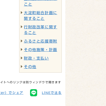
こと
大淀町総合計画に
関すること
行財政改革に関す
ること
ふるさと応援寄附
その他施策・計画
財政・支払い
その他
サイトへのリンクは別ウィンドウで開きます
tter）でシェア
LINEで送る