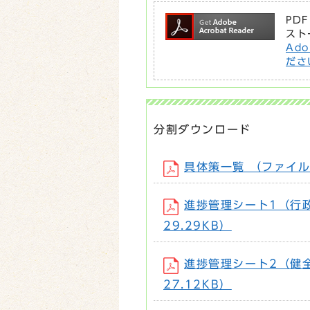
PD
スト
Ad
ださ
分割ダウンロード
具体策一覧 （ファイル名：
進捗管理シート1（行政評
29.29KB）
進捗管理シート2（健全な
27.12KB）