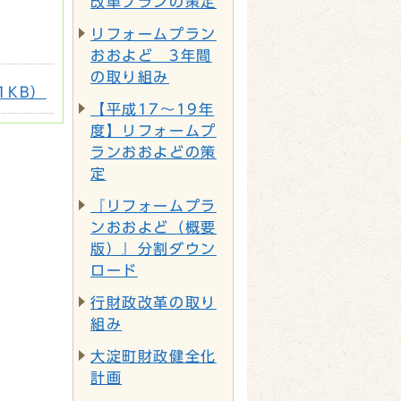
改革プランの策定
リフォームプラン
おおよど 3年間
の取り組み
1KB）
【平成17～19年
度】リフォームプ
ランおおよどの策
定
『リフォームプラ
ンおおよど（概要
版）』分割ダウン
ロード
行財政改革の取り
組み
大淀町財政健全化
計画