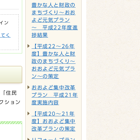
豊かな人と財政の
まちづくり～おお
よど元気プラン
がイン
～ 平成22年度進
捗結果
してく
【平成22～26年
度】豊かな人と財
政のまちづくり～
おおよど元気プラ
ン～の策定
おおよど集中改革
、「住民
プラン 平成21年
クション
度実施内容
【平成20～21年
度】おおよど集中
改革プランの策定