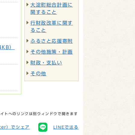
大淀町総合計画に
関すること
行財政改革に関す
ること
ふるさと応援寄附
4KB）
その他施策・計画
財政・支払い
その他
サイトへのリンクは別ウィンドウで開きます
tter）でシェア
LINEで送る