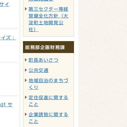
 サイ
第三セクター等経
営健全化方針（大
淀町土地開発公
社）
 サイズ：
総務部企画財務課
町長あいさつ
公共交通
地域自治のまちづ
くり
定住促進に関する
こと
df サ
企業誘致に関する
こと