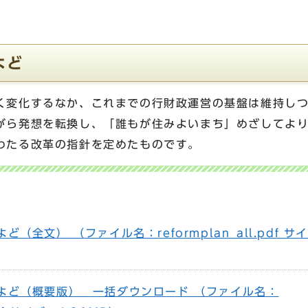
よど
く変化するなか、これまでの行財政運営の基盤は維持し
がら発想を転換し、「誰もが住みよいまち」めざしてよ
わたる改革の指針を定めたものです。
（全文） （ファイル名：reformplan_all.pdf サ
よど（概要版） 一括ダウンロード （ファイル名：