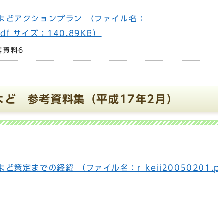
よどアクションプラン （ファイル名：
.pdf サイズ：140.89KB）
考資料6
よど 参考資料集（平成17年2月）
策定までの経緯 （ファイル名：r_keii20050201.p