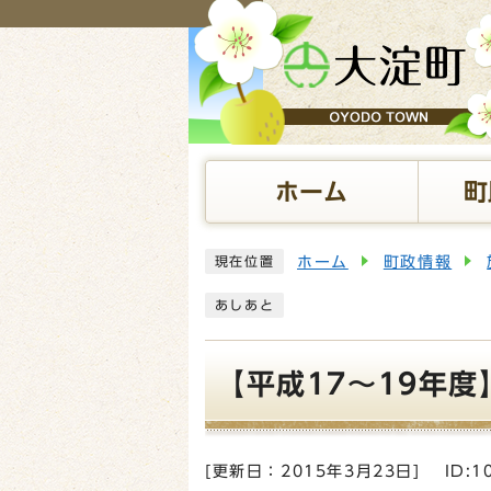
ページの先頭です
ホーム
町
ここから本文です
ホーム
町政情報
現在位置
あしあと
【平成17～19年
[更新日：
2015年3月23日
]
ID:1