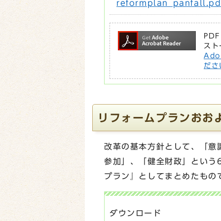
reformplan_panfall
PD
スト
Ad
ださ
リフォームプランおお
改革の基本方針として、「意
参加」、「健全財政」という
プラン』としてまとめたもの
ダウンロード