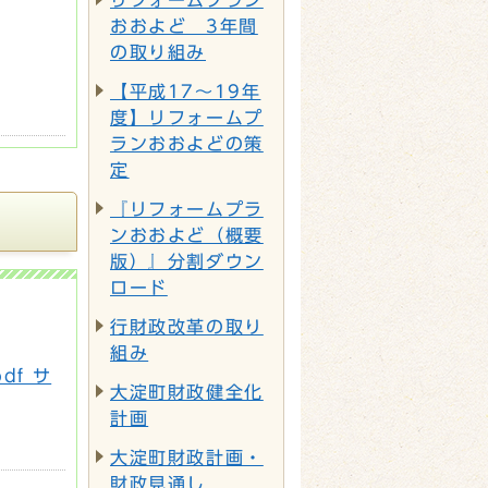
リフォームプラン
おおよど 3年間
の取り組み
【平成17～19年
度】リフォームプ
ランおおよどの策
定
『リフォームプラ
ンおおよど（概要
版）』分割ダウン
ロード
行財政改革の取り
組み
df サ
大淀町財政健全化
計画
大淀町財政計画・
財政見通し