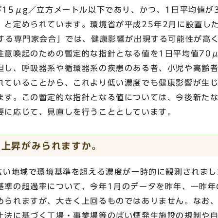
15μg／立方メートル以下であり、かつ、1日平均値が3
」と定められています。環境省が平成25年2月に設置し
関する専門家会合」では、健康影響が出現する可能性が高
注意喚起のための暫定的な指針となる値を1日平均値70μ
但し、呼吸器系や循環器系の疾患のある者、小児や高齢
れていることから、これより低い濃度でも健康影響が生
ます。この暫定的な指針となる値については、今後新た
要に応じて、見直しを行うこととしています。
の上昇がみられますか。
の広い地域で環境基準を超える濃度が一時的に観測されまし
基準の超過率について、今年1月のデータを昨年、一昨年
められますが、大きく上回るものではありません。なお
止法に基づく工場・事業場等のばい煙発生施設の規制や