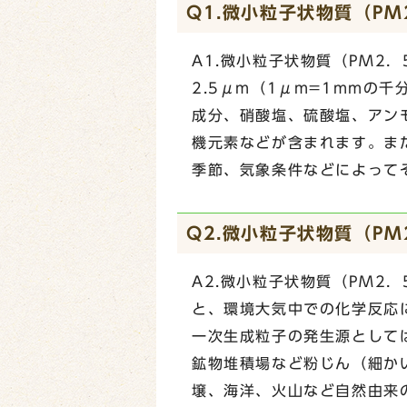
Q1.微小粒子状物質（P
A1.微小粒子状物質（PM2
2.5μm（1μm=1mmの
成分、硝酸塩、硫酸塩、アン
機元素などが含まれます。ま
季節、気象条件などによって
Q2.微小粒子状物質（P
A2.微小粒子状物質（PM2
と、環境大気中での化学反応
一次生成粒子の発生源として
鉱物堆積場など粉じん（細か
壌、海洋、火山など自然由来