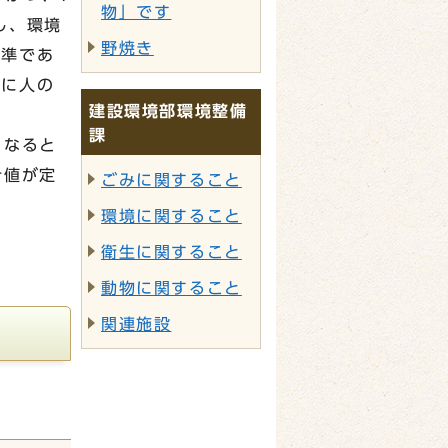
物」です
し、環境
野焼き
基準であ
ちに人の
建設環境部環境整備
課
くなると
針値が定
ごみに関すること
環境に関すること
衛生に関すること
動物に関すること
関連施設