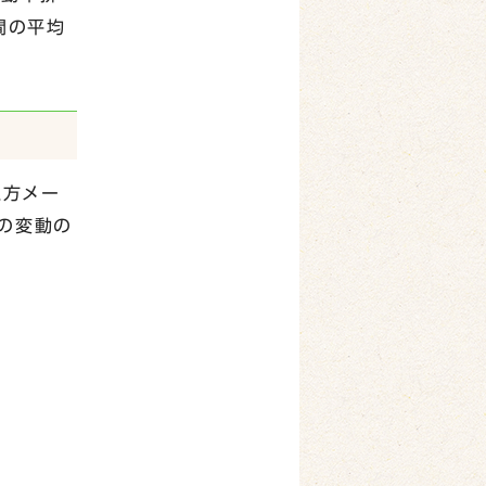
間の平均
立方メー
の変動の