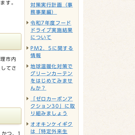
います。
対策実行計画（事
務事業編）
令和7年度フード
ドライブ実施結果
について
PM2．5に関する
情報
天理市内
地球温暖化対策で
表してさ
グリーンカーテン
をはじめてみませ
んか？
「ゼロカーボンア
クション30」に取
り組みましょう
オオキンケイギク
は「特定外来生
、かつ、1