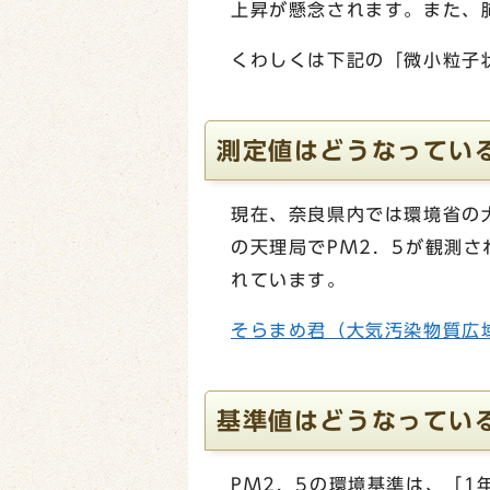
上昇が懸念されます。また、
くわしくは下記の「微小粒子
測定値はどうなってい
現在、奈良県内では環境省の
の天理局でPM2．5が観測
れています。
そらまめ君（大気汚染物質広
基準値はどうなってい
PM2．5の環境基準は、「1