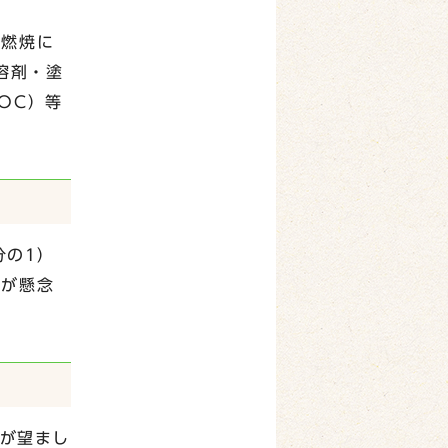
料燃焼に
溶剤・塗
OC）等
分の1）
昇が懸念
とが望まし