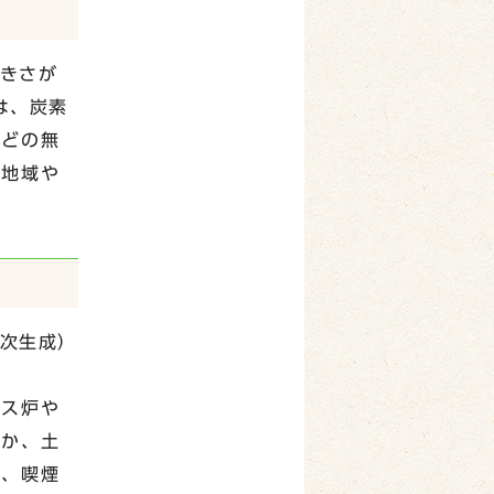
大きさが
は、炭素
などの無
、地域や
一次生成）
クス炉や
ほか、土
も、喫煙