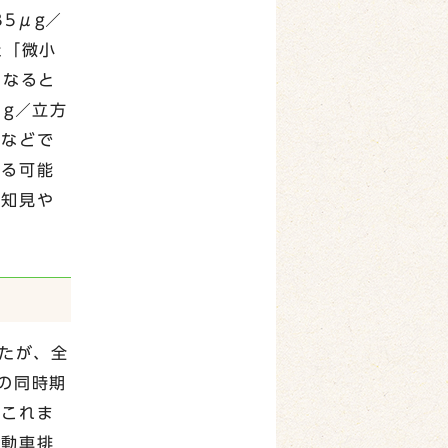
5μg／
た「微小
くなると
g／立方
者などで
じる可能
な知見や
たが、全
の同時期
、これま
自動車排