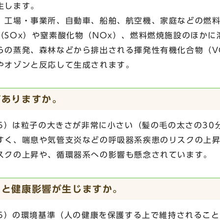
生します。
、工場・事業所、自動車、船舶、航空機、家庭などの燃
（SOx）や窒素酸化物（NOx）、燃料燃焼施設のほかに
らの蒸発、森林などから排出される揮発性有機化合物（V
やオゾンと反応して生成されます。
がありますか。
．5）は粒子の大きさが非常に小さい（髪の毛の太さの30
すく、喘息や気管支炎などの呼吸器系疾患のリスクの上
スクの上昇や、循環器系への影響も懸念されています。
ると健康影響が生じますか。
．5）の環境基準（人の健康を保護する上で維持されるこ