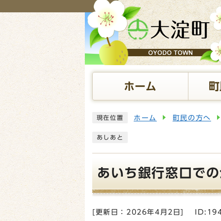
ページの先頭です
ホーム
町
ここから本文です
ホーム
町民の方へ
現在位置
あしあと
あいち銀行窓口での
[更新日：
2026年4月2日
]
ID:19