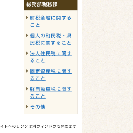
総務部税務課
町税全般に関する
こと
個人の町民税・県
民税に関すること
法人住民税に関す
ること
固定資産税に関す
ること
軽自動車税に関す
ること
その他
サイトへのリンクは別ウィンドウで開きます