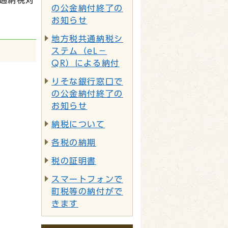
共通納税対
の公金納付終了の
お知らせ
地方税共通納税シ
ステム（eL－
QR）による納付
りそな銀行窓口で
の公金納付終了の
お知らせ
納税について
各税の納期
税の証明書
スマートフォンで
町税等の納付がで
きます