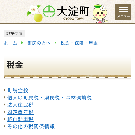
ページの先頭です
メニュー
ここから本文です
現在位置
ホーム
町民の方へ
税金・保険・年金
税金
町税全般
メインメニュー
個人の町民税・県民税・森林環境税
法人住民税
固定資産税
軽自動車税
その他の税関係情報