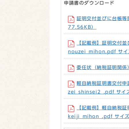
申請書のダウンロード
証明交付並びに台帳等閲覧
77.56KB）
【記載例】証明交付並
nouzei_mihon.pdf 
委任状（納税証明関係） （
軽自納税証明書交付申
zei_shinsei2_.pdf 
【記載例】軽自納税証
keiji_mihon_.pdf サ