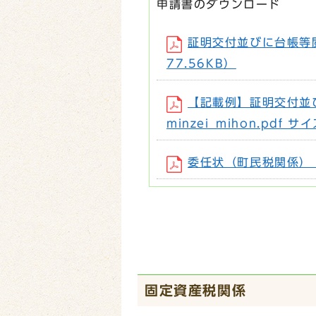
申請書のダウンロード
証明交付並びに台帳等閲覧
77.56KB）
【記載例】証明交付並
minzei_mihon.pdf 
委任状（町民税関係） （フ
固定資産税関係