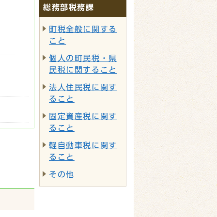
総務部税務課
町税全般に関する
こと
個人の町民税・県
民税に関すること
法人住民税に関す
ること
固定資産税に関す
ること
軽自動車税に関す
ること
その他