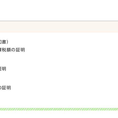
知書）
課税額の証明
証明
の証明