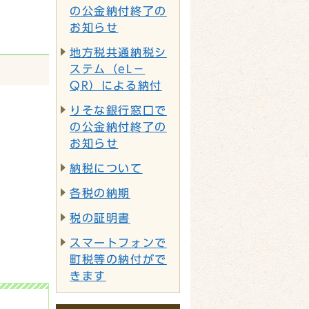
の公金納付終了の
お知らせ
地方税共通納税シ
ステム（eL－
QR）による納付
りそな銀行窓口で
の公金納付終了の
お知らせ
納税について
各税の納期
税の証明書
スマートフォンで
町税等の納付がで
きます