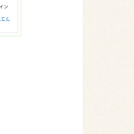
がイン
してく