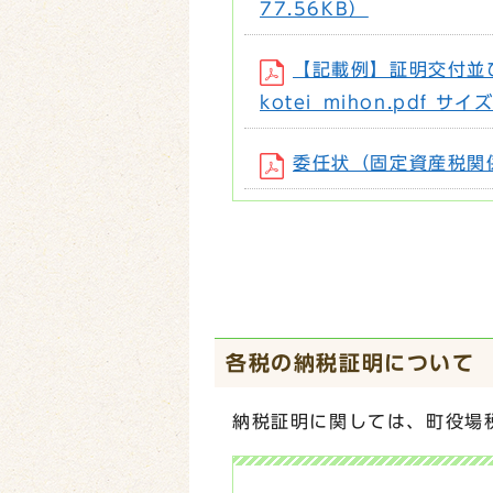
77.56KB）
【記載例】証明交付並
kotei_mihon.pdf サイ
委任状（固定資産税関係） 
各税の納税証明について
納税証明に関しては、町役場