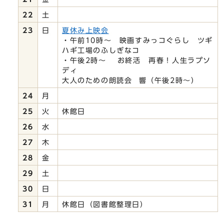
22
土
23
日
夏休み上映会
・午前10時～ 映画すみっコぐらし ツギ
ハギ工場のふしぎなコ
・午後2時～ お終活 再春！人生ラプソ
ディ
大人のための朗読会 響（午後2時～）
24
月
25
火
休館日
26
水
27
木
28
金
29
土
30
日
31
月
休館日（図書館整理日）