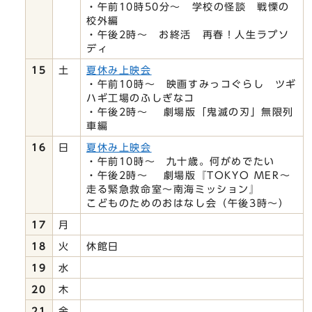
・午前10時50分～ 学校の怪談 戦慄の
校外編
・午後2時～ お終活 再春！人生ラプソ
ディ
15
土
夏休み上映会
・午前10時～ 映画すみっコぐらし ツギ
ハギ工場のふしぎなコ
・午後2時～ 劇場版「鬼滅の刃」無限列
車編
16
日
夏休み上映会
・午前10時～ 九十歳。何がめでたい
・午後2時～ 劇場版『TOKYO MER～
走る緊急救命室～南海ミッション』
こどものためのおはなし会（午後3時～）
17
月
18
火
休館日
19
水
20
木
21
金