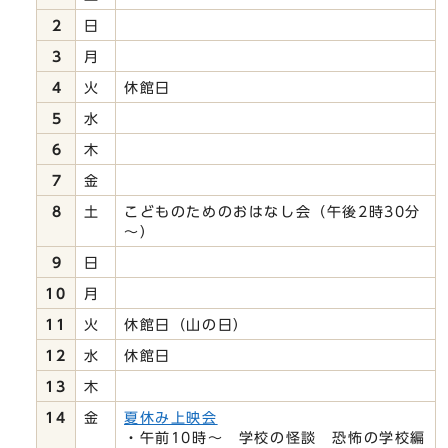
2
日
3
月
4
火
休館日
5
水
6
木
7
金
8
土
こどものためのおはなし会（午後2時30分
～）
9
日
10
月
11
火
休館日（山の日）
12
水
休館日
13
木
14
金
夏休み上映会
・午前10時～ 学校の怪談 恐怖の学校編