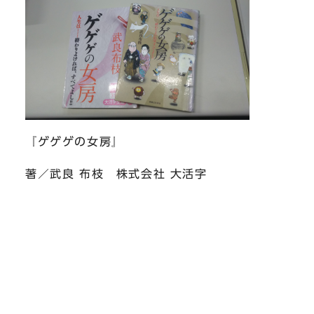
『ゲゲゲの女房』
著／武良 布枝 株式会社 大活字