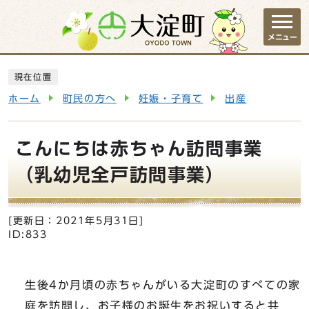
ページの先頭です
メニュー
ここから本文です
現在位置
ホーム
町民の方へ
妊娠・子育て
出産
こんにちは赤ちゃん訪問事業
（乳幼児全戸訪問事業）
[更新日：
2021年5月31日
]
ID:833
生後4か月頃の赤ちゃんがいる大淀町のすべての家
庭を訪問し、お子様のお誕生をお祝いすると共