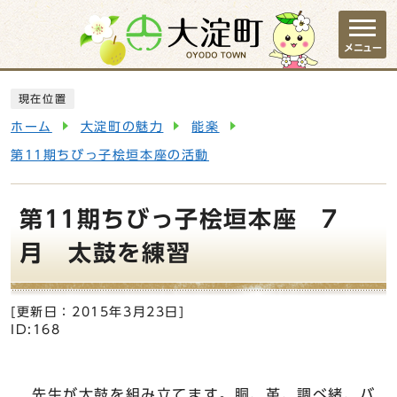
ページの先頭です
メニュー
ここから本文です
現在位置
ホーム
大淀町の魅力
能楽
第11期ちびっ子桧垣本座の活動
第11期ちびっ子桧垣本座 7
月 太鼓を練習
[更新日：
2015年3月23日
]
ID:168
先生が太鼓を組み立てます。胴、革、調べ緒、バ