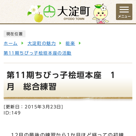
ページの先頭です
メニュー
ここから本文です
現在位置
ホーム
大淀町の魅力
能楽
第11期ちびっ子桧垣本座の活動
第11期ちびっ子桧垣本座 1
月 総合練習
[更新日：
2015年3月23日
]
ID:149
12月の最後の練習から1か月ほど経っての初練