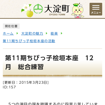
ページの先頭です
メニュー
ここから本文です
現在位置
ホーム
大淀町の魅力
能楽
第11期ちびっ子桧垣本座の活動
第11期ちびっ子桧垣本座 12
月 総合練習
[更新日：
2015年3月23日
]
ID:157
5つの演目の謡を暗誦するのに四苦八苦していま