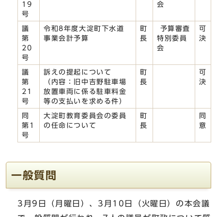
19
会
号
議
令和8年度大淀町下水道
町
予算審査
可
第
事業会計予算
長
特別委員
決
20
会
号
議
訴えの提起について
町
可
第
（内容：旧中吉野駐車場
長
決
21
放置車両に係る駐車料金
号
等の支払いを求める件）
同
大淀町教育委員会の委員
町
同
第1
の任命について
長
意
号
一般質問
3月9日（月曜日）、3月10日（火曜日）の本会議