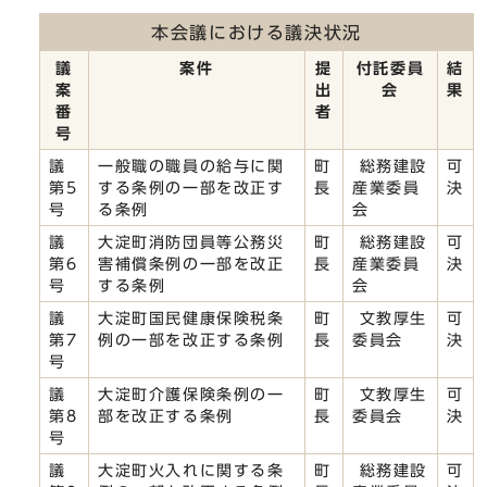
本会議における議決状況
議
案件
提
付託委員
結
案
出
会
果
番
者
号
議
一般職の職員の給与に関
町
総務建設
可
第5
する条例の一部を改正す
長
産業委員
決
号
る条例
会
議
大淀町消防団員等公務災
町
総務建設
可
第6
害補償条例の一部を改正
長
産業委員
決
号
する条例
会
議
大淀町国民健康保険税条
町
文教厚生
可
第7
例の一部を改正する条例
長
委員会
決
号
議
大淀町介護保険条例の一
町
文教厚生
可
第8
部を改正する条例
長
委員会
決
号
議
大淀町火入れに関する条
町
総務建設
可