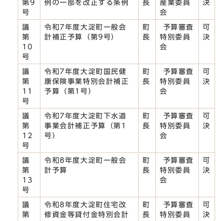
第9
例の一部を改正する条例
長
産業委員
決
号
会
議
令和7年度大淀町一般会
町
予算審査
可
第
計補正予算（第9号）
長
特別委員
決
10
会
号
議
令和7年度大淀町国民健
町
予算審査
可
第
康保険事業特別会計補正
長
特別委員
決
11
予算（第1号）
会
号
議
令和7年度大淀町下水道
町
予算審査
可
第
事業会計補正予算（第1
長
特別委員
決
12
号）
会
号
議
令和8年度大淀町一般会
町
予算審査
可
第
計予算
長
特別委員
決
13
会
号
議
令和8年度大淀町住宅改
町
予算審査
可
第
修資金等貸付金特別会計
長
特別委員
決