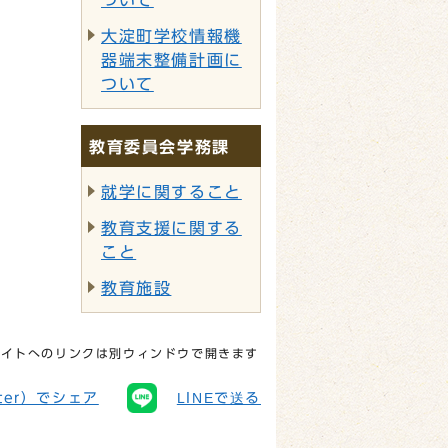
ついて
大淀町学校情報機
器端末整備計画に
ついて
教育委員会学務課
就学に関すること
教育支援に関する
こと
教育施設
サイトへのリンクは別ウィンドウで開きます
tter）でシェア
LINEで送る