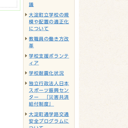
議
大淀町立学校の規
模や配置の適正化
について
教職員の働き方改
革
学校支援ボランテ
ィア
学校耐震化状況
独立行政法人日本
スポーツ振興セン
ター 「災害共済
給付制度」
大淀町通学路交通
安全プログラムに