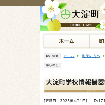
ページの先頭です
ホーム
町
ここから本文です
ホーム
町民の方へ
現在位置
あしあと
大淀町学校情報機器
[更新日：
2025年4月1日
]
ID:17