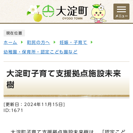
ページの先頭です
メニュー
ここから本文です
現在位置
ホーム
町民の方へ
妊娠・子育て
幼稚園・保育所・認定こども園など
大淀町子育て支援拠点施設未来
樹
[更新日：
2024年11月15日
]
ID:1671
大淀町子育て支援拠点施設未来樹は、「認定こど