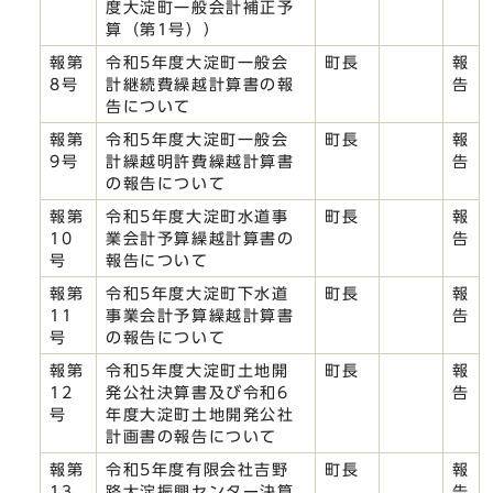
度大淀町一般会計補正予
算（第1号））
報第
令和5年度大淀町一般会
町長
報
8号
計継続費繰越計算書の報
告
告について
報第
令和5年度大淀町一般会
町長
報
9号
計繰越明許費繰越計算書
告
の報告について
報第
令和5年度大淀町水道事
町長
報
10
業会計予算繰越計算書の
告
号
報告について
報第
令和5年度大淀町下水道
町長
報
11
事業会計予算繰越計算書
告
号
の報告について
報第
令和5年度大淀町土地開
町長
報
12
発公社決算書及び令和6
告
号
年度大淀町土地開発公社
計画書の報告について
報第
令和5年度有限会社吉野
町長
報
13
路大淀振興センター決算
告