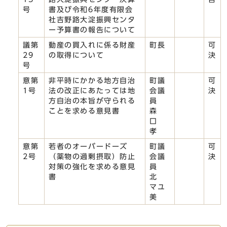
号
書及び令和6年度有限会
社吉野路大淀振興センタ
ー予算書の報告について
議第
動産の買入れに係る財産
町長
可
29
の取得について
決
号
意第
非平時にかかる地方自治
町議
可
1号
法の改正にあたっては地
会議
決
方自治の本旨が守られる
員
ことを求める意見書
森
口
孝
意第
若者のオーバードーズ
町議
可
2号
（薬物の過剰摂取）防止
会議
決
対策の強化を求める意見
員
書
北
マユ
美