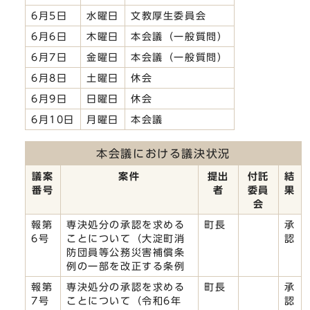
6月5日
水曜日
文教厚生委員会
6月6日
木曜日
本会議（一般質問）
6月7日
金曜日
本会議（一般質問）
6月8日
土曜日
休会
6月9日
日曜日
休会
6月10日
月曜日
本会議
本会議における議決状況
議案
案件
提出
付託
結
番号
者
委員
果
会
報第
専決処分の承認を求める
町長
承
6号
ことについて（大淀町消
認
防団員等公務災害補償条
例の一部を改正する条例
報第
専決処分の承認を求める
町長
承
7号
ことについて（令和6年
認