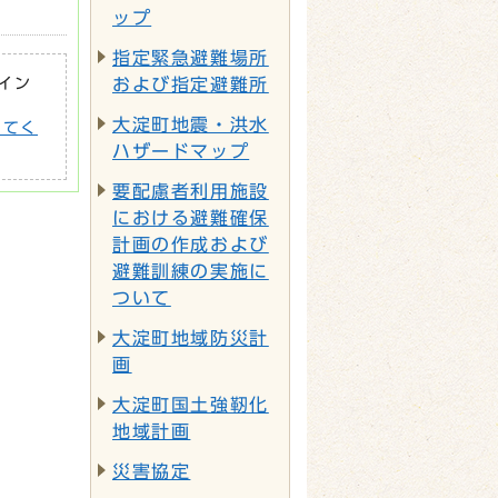
ップ
指定緊急避難場所
がイン
および指定避難所
大淀町地震・洪水
してく
ハザードマップ
要配慮者利用施設
における避難確保
計画の作成および
避難訓練の実施に
ついて
大淀町地域防災計
画
大淀町国土強靭化
地域計画
災害協定