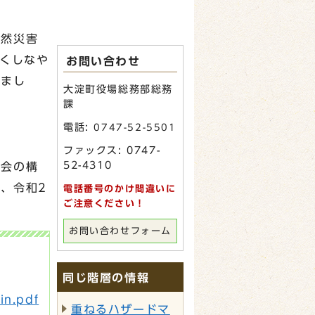
自然災害
強くしなや
お問い合わせ
れまし
大淀町役場総務部総務
課
電話:
0747-52-5501
ファックス: 0747-
52-4310
社会の構
、令和2
電話番号のかけ間違いに
ご注意ください！
お問い合わせフォーム
同じ階層の情報
.pdf
重ねるハザードマ