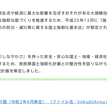
民生活や経済に甚大な影響を及ぼすおそれがある大規模
る強靭な国づくりを推進するため、平成25年12月に「
めの防災・減災等に資する国土強靭化基本法」が制定さ
「しなやかさ」を持った安全・安心な国土・地域・経済
するため、奈良県国土強靭化計画との整合性を図りながら
域計画を策定しました。
（令和2年4月策定） （ファイル名：kokudokyoujin