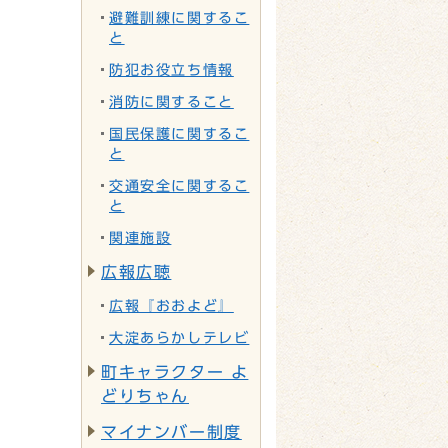
避難訓練に関するこ
と
防犯お役立ち情報
消防に関すること
国民保護に関するこ
と
交通安全に関するこ
と
関連施設
広報広聴
広報『おおよど』
大淀あらかしテレビ
町キャラクター よ
どりちゃん
マイナンバー制度