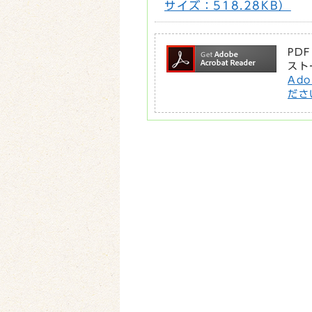
サイズ：518.28KB）
PD
スト
Ad
ださ