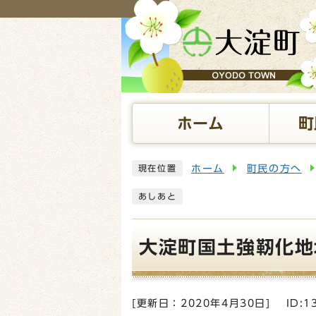
ページの先頭です
ホーム
町
ここから本文です
ホーム
町民の方へ
現在位置
あしあと
大淀町国土強靭化地
[更新日：
2020年4月30日
]
ID:1