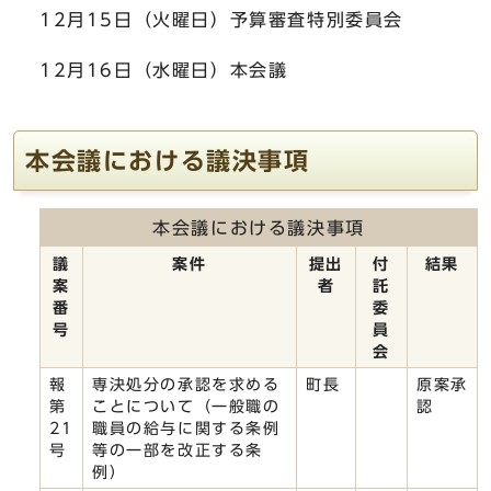
12月15日（火曜日）予算審査特別委員会
12月16日（水曜日）本会議
本会議における議決事項
本会議における議決事項
議
案件
提出
付
結果
案
者
託
番
委
号
員
会
報
専決処分の承認を求める
町長
原案承
第
ことについて（一般職の
認
21
職員の給与に関する条例
号
等の一部を改正する条
例）