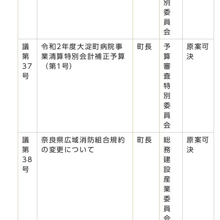
別
委
員
会
議
令和2年度大淀町病院事
町長
予
原案可
第
業清算特別会計補正予算
算
決
37
（第1号）
審
号
査
特
別
委
員
会
議
奈良県広域消防組合規約
町長
総
原案可
第
の変更について
務
決
38
建
号
設
産
業
委
員
会