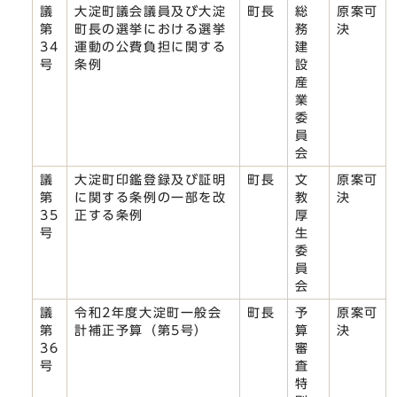
議
大淀町議会議員及び大淀
町長
総
原案可
第
町長の選挙における選挙
務
決
34
運動の公費負担に関する
建
号
条例
設
産
業
委
員
会
議
大淀町印鑑登録及び証明
町長
文
原案可
第
に関する条例の一部を改
教
決
35
正する条例
厚
号
生
委
員
会
議
令和2年度大淀町一般会
町長
予
原案可
第
計補正予算（第5号）
算
決
36
審
号
査
特