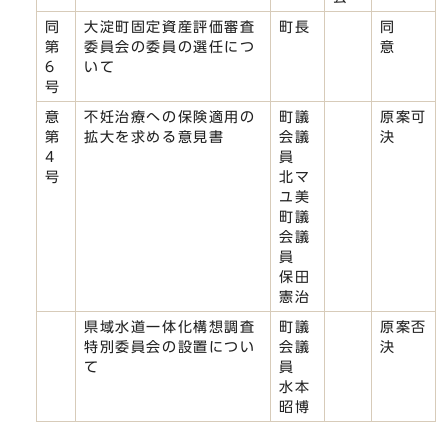
同
大淀町固定資産評価審査
町長
同
第
委員会の委員の選任につ
意
6
いて
号
意
不妊治療への保険適用の
町議
原案可
第
拡大を求める意見書
会議
決
4
員
号
北マ
ユ美
町議
会議
員
保田
憲治
県域水道一体化構想調査
町議
原案否
特別委員会の設置につい
会議
決
て
員
水本
昭博