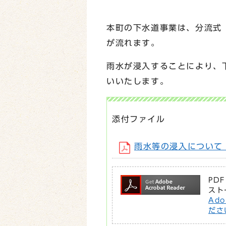
本町の下水道事業は、分流式
が流れます。
雨水が浸入することにより、
いいたします。
添付ファイル
雨水等の浸入について （
PD
スト
Ad
ださ