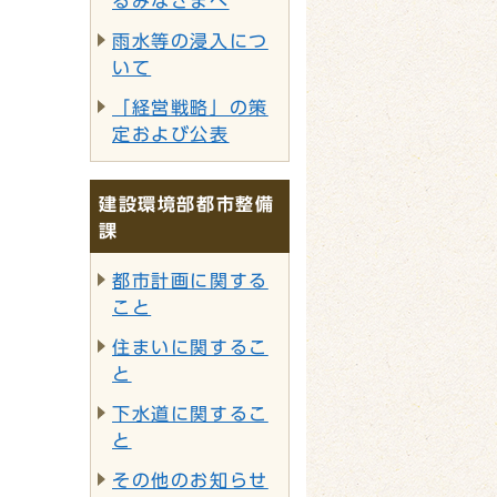
るみなさまへ
雨水等の浸入につ
いて
「経営戦略」の策
定および公表
建設環境部都市整備
課
都市計画に関する
こと
住まいに関するこ
と
下水道に関するこ
と
その他のお知らせ