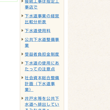
接続工事は指定工
事店で
下水道事業の経営
比較分析表
下水道使用料
公共下水道整備事
業
受益者負担金制度
下水道の使用にあ
たっての注意点
社会資本総合整備
計画（下水道事
業）
井戸水等を公共下
水道へ排出してい