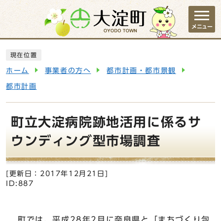
ページの先頭です
メニュー
ここから本文です
現在位置
ホーム
事業者の方へ
都市計画・都市景観
都市計画
町立大淀病院跡地活用に係るサ
ウンディング型市場調査
[更新日：
2017年12月21日
]
ID:887
町では、平成28年2月に奈良県と「まちづくり包