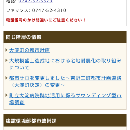
電話:
0747-52-5579
ファックス: 0747-52-4310
電話番号のかけ間違いにご注意ください！
同じ階層の情報
大淀町の都市計画
大規模盛土造成地における宅地耐震化の取り組み
について
都市計画を変更しました～吉野三町都市計画道路
（大淀町決定）の変更～
町立大淀病院跡地活用に係るサウンディング型市
場調査
建設環境部都市整備課