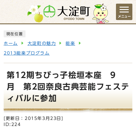
ページの先頭です
メニュー
ここから本文です
現在位置
ホーム
大淀町の魅力
能楽
2013能楽プログラム
第12期ちびっ子桧垣本座 9
月 第2回奈良古典芸能フェステ
ィバルに参加
[更新日：
2015年3月23日
]
ID:224