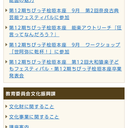
能面の魅力
第12期ちびっ子桧垣本座 9月 第2回奈良古典
芸能フェスティバルに参加
第12期ちびっ子桧垣本座 能楽アウトリーチ『狂
言ってなんだろう？』
第12期ちびっ子桧垣本座 9月 ワークショップ
「世阿弥に乾杯！」に参加
第12期ちびっ子桧垣本座 第12回大和猿楽子ど
もフェスティバル・第12期ちびっ子桧垣本座卒業
発表会
教育委員会文化振興課
文化財に関すること
文化事業に関すること
講座案内