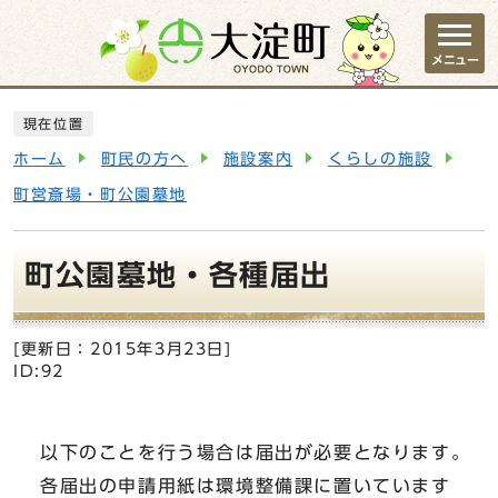
ページの先頭です
メニュー
ここから本文です
現在位置
ホーム
町民の方へ
施設案内
くらしの施設
町営斎場・町公園墓地
町公園墓地・各種届出
[更新日：
2015年3月23日
]
ID:92
以下のことを行う場合は届出が必要となります。
各届出の申請用紙は環境整備課に置いています