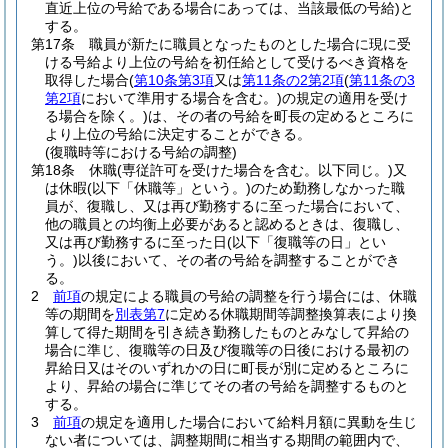
直近上位の号給である場合にあっては、当該最低の号給)
と
する。
第17条
職員が新たに職員となったものとした場合に現に受
ける号給より上位の号給を初任給として受けるべき資格を
取得した場合
(
第10条第3項
又は
第11条の2第2項
(
第11条の3
第2項
において準用する場合を含む。)
の規定の適用を受け
る場合を除く。)
は、その者の号給を町長の定めるところに
より上位の号給に決定することができる。
(復職時等における号給の調整)
第18条
休職
(専従許可を受けた場合を含む。以下同じ。)
又
は休暇
(以下「休職等」という。)
のため勤務しなかった職
員が、復職し、又は再び勤務するに至った場合において、
他の職員との均衡上必要があると認めるときは、復職し、
又は再び勤務するに至った日
(以下「復職等の日」とい
う。)
以後において、その者の号給を調整することができ
る。
2
前項
の規定による職員の号給の調整を行う場合には、休職
等の期間を
別表第7
に定める休職期間等調整換算表により換
算して得た期間を引き続き勤務したものとみなして昇給の
場合に準じ、復職等の日及び復職等の日後における最初の
昇給日又はそのいずれかの日に町長が別に定めるところに
より、昇給の場合に準じてその者の号給を調整するものと
する。
3
前項
の規定を適用した場合において給料月額に異動を生じ
ない者については、調整期間に相当する期間の範囲内で、