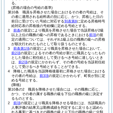
る。
(昇格の場合の号給の基準)
第10条
職員を昇格させた場合におけるその者の号給は、そ
の者に適用される給料表の別に応じ、かつ、昇格した日の
前日に受けていた号給に対応する
別表第8
に定める昇格時号
給対応表の昇格後の号給欄に定める号給とする。
2
前条
の規定により職員を昇格させた場合で当該昇格が2級
以上上位の職務の級への昇格であるときにおける
前項
の規
定の適用については、それぞれ1級上位の職務の級への昇格
が順次行われたものとして取り扱うものとする。
3
前条第1項
の規定により職員を昇格させた場合において、
前2項
の規定によるその者の号給が新たに職員となったもの
とした場合に初任給として受けるべき号給に達しないとき
は、
前2項
の規定にかかわらず、その者の号給を当該初任給
として受けるべき号給とすることができる。
4
降格した職員を当該降格後最初に昇格させた場合における
その者の号給は、
前3項
の規定にかかわらず、町長が別に定
める号給とする。
(降格)
第10条の2
職員を降格させた場合には、その職務に応じ、
かつ、その者の属する職務の級を下位の職務の級に決定す
るものとする。
2
前項
の規定により職員を降格させる場合には、当該職員の
人事評価の結果又は勤務成績を判定するに足りると認めら
れる事実に基づきその職務の級より下位の職務の級に分類