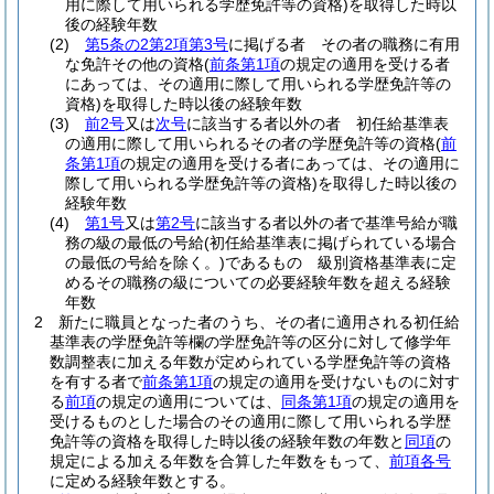
用に際して用いられる学歴免許等の資格)
を取得した時以
後の経験年数
(2)
第5条の2第2項第3号
に掲げる者 その者の職務に有用
な免許その他の資格
(
前条第1項
の規定の適用を受ける者
にあっては、その適用に際して用いられる学歴免許等の
資格)
を取得した時以後の経験年数
(3)
前2号
又は
次号
に該当する者以外の者 初任給基準表
の適用に際して用いられるその者の学歴免許等の資格
(
前
条第1項
の規定の適用を受ける者にあっては、その適用に
際して用いられる学歴免許等の資格)
を取得した時以後の
経験年数
(4)
第1号
又は
第2号
に該当する者以外の者で基準号給が職
務の級の最低の号給
(初任給基準表に掲げられている場合
の最低の号給を除く。)
であるもの 級別資格基準表に定
めるその職務の級についての必要経験年数を超える経験
年数
2
新たに職員となった者のうち、その者に適用される初任給
基準表の学歴免許等欄の学歴免許等の区分に対して修学年
数調整表に加える年数が定められている学歴免許等の資格
を有する者で
前条第1項
の規定の適用を受けないものに対す
る
前項
の規定の適用については、
同条第1項
の規定の適用を
受けるものとした場合のその適用に際して用いられる学歴
免許等の資格を取得した時以後の経験年数の年数と
同項
の
規定による加える年数を合算した年数をもって、
前項各号
に定める経験年数とする。