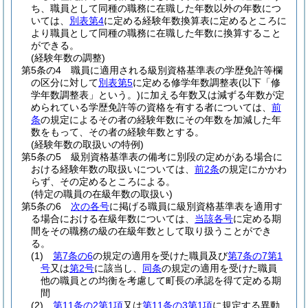
ち、職員として同種の職務に在職した年数以外の年数につ
いては、
別表第4
に定める経験年数換算表に定めるところに
より職員として同種の職務に在職した年数に換算すること
ができる。
(経験年数の調整)
第5条の4
職員に適用される級別資格基準表の学歴免許等欄
の区分に対して
別表第5
に定める修学年数調整表
(以下「修
学年数調整表」という。)
に加える年数又は減ずる年数が定
められている学歴免許等の資格を有する者については、
前
条
の規定によるその者の経験年数にその年数を加減した年
数をもって、その者の経験年数とする。
(経験年数の取扱いの特例)
第5条の5
級別資格基準表の備考に別段の定めがある場合に
おける経験年数の取扱いについては、
前2条
の規定にかかわ
らず、その定めるところによる。
(特定の職員の在級年数の取扱い)
第5条の6
次の各号
に掲げる職員に級別資格基準表を適用す
る場合における在級年数については、
当該各号
に定める期
間をその職務の級の在級年数として取り扱うことができ
る。
(1)
第7条の6
の規定の適用を受けた職員及び
第7条の7第1
号
又は
第2号
に該当し、
同条
の規定の適用を受けた職員
他の職員との均衡を考慮して町長の承認を得て定める期
間
(2)
第11条の2第1項
又は
第11条の3第1項
に規定する異動