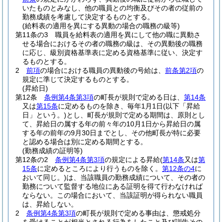
いたものとみなし、他の職員との均衡及びその者の従前の
勤務成績を考慮して決定するものとする。
(給料表の適用を異にする異動の場合の職務の級等)
第11条の3
職員を給料表の適用を異にして他の職に異動さ
せる場合におけるその者の職務の級は、その異動後の職務
に応じ、級別資格基準表に定める資格基準に従い、決定す
るものとする。
2
前項
の場合における職員の異動後の号給は、
前条第2項
の
規定に準じて決定するものとする。
(昇給日)
第12条
条例第4条第3項
の町長が規則で定める日は、
第14条
又は
第15条
に定めるものを除き、毎年1月1日
(以下「昇給
日」という。)
とし、町長が規則で定める期間は、原則とし
て、昇給日の属する年の前々年の10月1日から昇給日の属
する年の前年の9月30日までとし、その他町長が特に必要
と認める場合は別に定める期間とする。
(勤務成績の証明等)
第12条の2
条例第4条第3項
の規定による昇給
(
第14条
又は
第
15条
に定めるところにより行うものを除く。
第12条の4
に
おいて同じ。)
は、当該職員の勤務成績について、その者の
勤務について監督する地位にある証明を得て行わなければ
ならない。
この場合において、当該証明が得られない職員
は、昇給しない。
2
条例第4条第3項
の町長が規則で定める事由は、懲戒処分