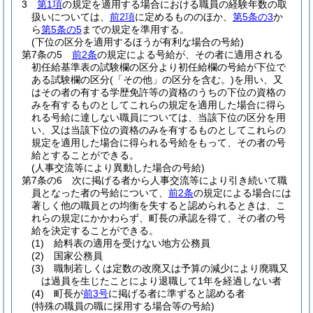
3
第1項
の規定を適用する場合における職員の経験年数の取
扱いについては、
前2項
に定めるもののほか、
第5条の3
か
ら
第5条の5
までの規定を準用する。
(下位の区分を適用するほうが有利な場合の号給)
第7条の5
前2条
の規定による号給が、その者に適用される
初任給基準表の試験欄の区分より初任給欄の号給が下位で
ある試験欄の区分
(「その他」の区分を含む。)
を用い、又
はその者の有する学歴免許等の資格のうちの下位の資格の
みを有するものとしてこれらの規定を適用した場合に得ら
れる号給に達しない職員については、当該下位の区分を用
い、又は当該下位の資格のみを有するものとしてこれらの
規定を適用した場合に得られる号給をもって、その者の号
給とすることができる。
(人事交流等により異動した場合の号給)
第7条の6
次に掲げる者から人事交流等により引き続いて職
員となった者の号給について、
前2条
の規定による場合には
著しく他の職員との均衡を失すると認められるときは、こ
れらの規定にかかわらず、町長の承認を得て、その者の号
給を決定することができる。
(1)
給料表の適用を受けない地方公務員
(2)
国家公務員
(3)
職制若しくは定数の改廃又は予算の減少により廃職又
は過員を生じたことにより退職して1年を経過しない者
(4)
町長が
前3号
に掲げる者に準ずると認める者
(特殊の職員の職に採用する場合等の号給)