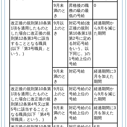
9月未
昇格後の職
0
満のと
務の級の最
き
低の号給
改正後の規則第10条第
9月以
対応号給
(改
経過期間か
1項を適用したものと
上のと
正後の規則
ら9月を減じ
した場合に改正後の規
き
第10条第1項
た期間
則第12条第3号に該当
第2号に定め
することとなる職員
る対応号給
(以下「第3号職員」と
をいう。以
いう。)
下同じ。)
の
1号給上位の
号給
9月未
対応号給
経過期間に3
満のと
月を加えた
き
期間
改正後の規則第10条第
9月以
対応号給の2
経過期間か
1項を適用したものと
上のと
号給上位の
ら9月を減じ
した場合に改正後の規
き
号給
た期間
則第12条第4号又は第
9月未
対応号給の1
経過期間に3
5号に該当することと
満のと
号給上位の
月を加えた
なる職員
(以下「第4号
き
号給
期間
等職員」という。)
改正後の規則第10条第
6月を
対応号給の1
6月