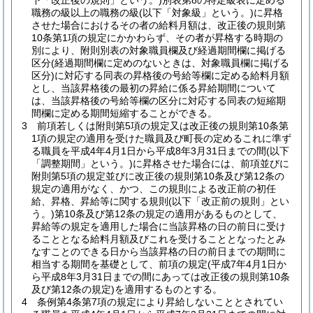
下「改正後の規則」という。)
別表第8の特定級表に定める
職務の級以上の職務の級
(以下「対象級」という。)
に昇格
させた場合におけるその者の給料月額は、改正後の規則第
10条第1項の規定にかかわらず、その者が昇格する時期の
別により、附則別表の対象職員欄及び経過期間欄に掲げる
区分
(経過期間欄に定めのないときは、対象職員欄に掲げる
区分)
に対応する同表の昇格後の号給等欄に定める給料月額
とし、当該昇格後の最初の昇給に係る昇給期間について
は、当該昇格後の号給等欄の区分に対応する同表の短縮期
間欄に定める期間短縮することができる。
3
前項若しくは附則第5項の規定又は改正後の規則第10条第
1項の規定の適用を受けた職員及び町長の定めるこれに準ず
る職員を平成4年4月1日から平成8年3月31日までの間
(以下
「調整期間」という。)
に昇格させた場合には、前項並びに
附則第5項の規定並びに改正後の規則第10条及び第12条の
規定の適用がなく、かつ、この規則による改正前の初任
給、昇格、昇給等に関する規則
(以下「改正前の規則」とい
う。)
第10条及び第12条の規定の適用があるものとして、
昇給等の規定を適用した場合に当該昇格の日の前日に受け
ることとなる給料月額及びこれを受けることとなったとみ
なすことのできる日から当該昇格の日の前日までの期間に
相当する期間を基礎として、前項の規定
(平成7年4月1日か
ら平成8年3月31日までの間にあっては改正後の規則第10条
及び第12条の規定)
を適用するものとする。
4
条例第4条第7項の規定により昇給しないこととされてい