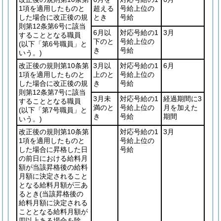
1項を適用したものと
超える
号給上位の
した場合に改正後の規
とき
号給
則第12条第6号に該当
6月以
対応号給の1
3月
することとなる職員
下のと
号給上位の
(以下「第6号職員」と
き
号給
いう。)
改正後の規則第10条第
3月以
対応号給の1
6月
1項を適用したものと
上のと
号給上位の
した場合に改正後の規
き
号給
則第12条第7号に該当
3月未
対応号給の1
経過期間に3
することとなる職員
満のと
号給上位の
月を加えた
(以下「第7号職員」と
き
号給
期間
いう。)
改正後の規則第10条第
対応号給の1
3月
1項を適用したものと
号給上位の
した場合に昇格した日
号給
の前日における給料月
額が当該昇格後の給料
月額に決定されること
となる給料月額が三あ
るとき
(当該昇格後の
給料月額に決定される
こととなる給料月額が
四以上ある場合を除