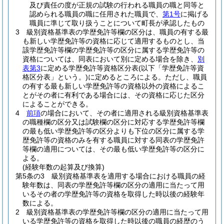
及び責任の度が正規の試験の行われる職員の職と同等と
認められる職員の職に任用された職員で、
第1号
に掲げる
職員に準じて取り扱うことについて町長が承認したもの
3
級別資格基準表の学歴免許等欄の区分は、職員の有する最
も新しい学歴免許等の資格に応じて適用するものとし、当
該学歴免許等欄の学歴免許等の区分に属する学歴免許等の
資格については、同表において別に定める場合を除き、
別
表第3
に定める学歴免許等資格区分表
(以下「学歴免許等資
格区分表」という。)
に定めるところによる。
ただし、職員
の有する最も新しい学歴免許等の資格以外の資格によるこ
とがその者に有利である場合には、その資格に応じた区分
によることができる。
4
前項
の場合において、その者に適用される級別資格基準表
の職種欄の区分又は試験欄の区分に対応する学歴免許等欄
の最も低い学歴免許等の区分よりも下位の区分に属する学
歴免許等の資格のみを有する職員に対する同表の学歴免許
等欄の適用については、その最も低い学歴免許等の区分に
よる。
(経験年数の起算及び換算)
第5条の3
級別資格基準表を適用する場合における職員の経
験年数は、同表の学歴免許等欄の区分の適用に当たって用
いるその者の学歴免許等の資格を取得した時以後の経験年
数による。
2
級別資格基準表の学歴免許等欄の区分の適用に当たって用
いる学歴免許等の資格を取得した時以後の職員の経歴のう