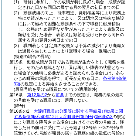
(1)
研修に参加し、その成績が特に良好な場合 成績が認
定された日から同日の属する月の翌月の初日までの日
(2)
勤務成績の向上、能率増進、発明考案等により職務上
特に功績があったことにより、又は辺地又は特殊な施設
において極めて困難な勤務条件の下で職務に献身精励
し、公務のため顕著な功労があったことにより表彰又は
顕彰を受けた場合 表彰又は顕彰を受けた日から同日の
属する月の翌月の初日までの日
(3)
職制若しくは定員の改廃又は予算の減少により廃職又
は過員を生じたことにより退職する場合 退職の日
(特別の場合の昇給)
第15条
勤務成績が良好である職員が生命をとして職務を遂
行し、そのため危篤となり、又は著しい障害の状態となっ
た場合その他特に必要があると認められる場合には、あら
かじめ町長の承認を得て、町長が定める日に、
条例第4条第
3項
の規定による昇給をさせることができる。
(最高号給を受ける職員についての適用除外)
第16条
第12条の2
から
前条
までの規定は、職務の級の最高
の号給を受ける職員には、適用しない。
(降号)
第16条の2
大淀町職員の分限等に関する手続及び効果に関
する条例
(昭和40年12月大淀町条例第24号)
第6条の3
の規定
により職員を降号させる場合におけるその者の号給は、降
号した日の前日に受けていた号給より2号給下位の号給
(当
該受けていた号給が職員の属する職務の級の最低の号給の