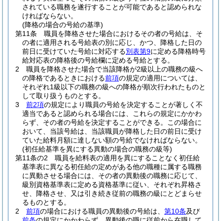
されている職務を遂行することが可能であると認められな
ければならない。
(降格の場合の号給の基準)
第11条
職員を降格させた場合におけるその者の号給は、そ
の者に適用される号給表の別に応じ、かつ、降格した日の
前日に受けていた号給に対応する
別表第9
に定める降格時号
給対応表の降格後の号給欄に定める号給とする。
2
職員を降格させた場合で当該降格が2級以上の職務の級へ
の降格であるときにおける
前項
の規定の適用については、
それぞれ1級以下の職務の級への降格が順次行われたものと
して取り扱うものとする。
3
前2項
の規定により職員の号給を決定することが著しく不
適当であると認められる場合には、これらの規定にかかわ
らず、その者の号給を決定することができる。
この場合に
おいて、当該号給は、当該職員が降格した日の前日に受け
ていた給料月額に達しない額の号給でなければならない。
(初任給基準を異にする異動の場合の職務の級等)
第11条の2
職員を給料表の適用を異にすることなく初任給
基準表に異なる初任給の定めがある他の職種に属する職務
に異動させる場合には、その者の異動後の職務に応じて、
級別資格基準表に定める資格基準に従い、それぞれ昇格さ
せ、降格させ、又は引き続き従前の職務の級にとどまらせ
るものとする。
2
前項
の場合における職員の異動後の号給は、
第10条
及び
前条
の規定にかかわらず、異動後の職に従前から在職して