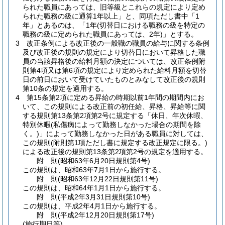
られた職員にあっては、旧等級とこれらの規定により定め
られた職務の級に通算1年以上」と、同項ただし書中「1
年」とあるのは、「1年
(切替日における職務の級を特定の
職務の級に定められた職員にあっては、2年)
」とする。
3
改正条例による改正後の一般職の職員の給与に関する条例
及び改正後の規則の規定により切替日において昇格した職
員の当該昇格後の給料月額の決定については、改正条例附
則第4項又は第6項の規定により定められた給料月額を切替
日の前日において受けていたものとみなして改正後の規則
第10条の規定を適用する。
4
第15条第2項に定める昇給の時期以前1年間の期間内にお
いて、この規則による改正前の初任給、昇格、昇給等に関
する規則第13条第2項第2号に規定する「休日、年次休暇、
特別休暇
(私傷病によって勤務しなかった場合の期間を除
く。)
」によって勤務しなかった日がある職員に対しては、
この規則
(附則第1項ただし書に規定する改正規定に限る。)
による改正後の規則第13条第2項第2号の規定を適用する。
附
則
(昭和63年6月20日
規則第4号)
この規則は、昭和63年7月1日から施行する。
附
則
(昭和63年12月22日
規則第11号)
この規則は、昭和64年1月1日から施行する。
附
則
(平成2年3月31日
規則第10号)
この規則は、平成2年4月1日から施行する。
附
則
(平成2年12月20日
規則第17号)
(施行期日等)