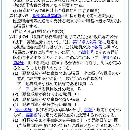
を受けることが相当とされる行為をしたこと及び訓告その
他の矯正措置の対象となる事実とする。
(行政職給料表の6級以上の職員に相当する職員)
第12条の3
条例第4条第4項
の町長が規則で定める職員は、
医療職給料表の適用を受ける職員でその職務の級が5級であ
る職員とする。
(昇給区分及び昇給の号給数)
第12条の4
職員の勤務成績に応じて決定される昇給の区分
(以下「昇給区分」という。)
は、
第12条の2第1項
に規定す
る勤務成績の証明に基づき、当該職員が
次の各号
に掲げる
職員のいずれに該当するかに応じ、
当該各号
に定める昇給
区分に決定するものとする。
この場合において、
第3号
又は
第4号
に掲げる職員に該当するか否かの判断は、町長が定め
るところにより行うものとする。
(1)
勤務成績が特に良好である職員 次に掲げる職員のい
ずれに該当するかに応じ、次に定める昇給区分
ア
勤務成績が極めて良好である職員 A
イ
ア
に掲げる職員以外の職員 B
(2)
勤務成績が良好である職員 C
(3)
勤務成績がやや良好でない職員 D
(4)
勤務成績が良好でない職員 E
2
次の各号
に掲げる職員の昇給区分は、
前項
の規定にかかわ
らず、
当該各号
に定める昇給区分に決定するものとする。
(1)
町長が定める事由以外の事由によって昇給日前1年間
(当該期間の中途において新たに職員となった者にあって