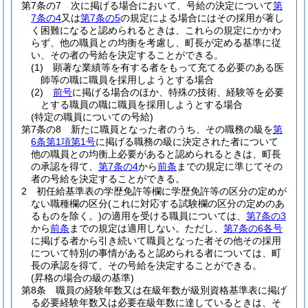
第7条の7
次に掲げる場合において、号給の決定について
第
7条の4
又は
第7条の5
の規定による場合にはその採用が著し
く困難になると認められるときは、これらの規定にかかわ
らず、他の職員との均衡を考慮し、町長が定める基準に従
い、その者の号給を決定することができる。
(1)
顕著な業績等を有する者をもって充てる必要のある医
師等の職に職員を採用しようとする場合
(2)
前号
に掲げる場合のほか、特殊の技術、経験等を必要
とする職員の職に職員を採用しようとする場合
(特定の職員についての号給)
第7条の8
新たに職員となった者のうち、その職務の級を
第
6条第1項第1号
に掲げる職務の級に決定された者について
他の職員との均衡上必要があると認められるときは、町長
の承認を得て、
第7条の4
から
前条
までの規定に準じてその
者の号給を決定することができる。
2
初任給基準表の学歴免許等欄に学歴免許等の区分の定めが
ない職種欄の区分
(これに対応する試験欄の区分の定めのあ
るものを除く。)
の適用を受ける職員については、
第7条の3
から
前条
までの規定は適用しない。
ただし、
第7条の6各号
に掲げる者から引き続いて職員となった者その他その採用
について特別の事情があると認められる者については、町
長の承認を得て、その号給を決定することができる。
(昇格の場合の級の基準)
第8条
職員の経験年数又は在級年数が級別資格基準表に掲げ
る必要経験年数又は必要在級年数に達しているときは、そ