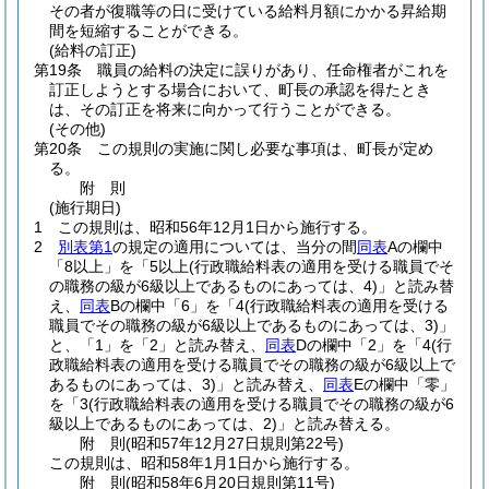
その者が復職等の日に受けている給料月額にかかる昇給期
間を短縮することができる。
(給料の訂正)
第19条
職員の給料の決定に誤りがあり、任命権者がこれを
訂正しようとする場合において、町長の承認を得たとき
は、その訂正を将来に向かって行うことができる。
(その他)
第20条
この規則の実施に関し必要な事項は、町長が定め
る。
附
則
(施行期日)
1
この規則は、昭和56年12月1日から施行する。
2
別表第1
の規定の適用については、当分の間
同表
Aの欄中
「8以上」を「5以上
(行政職給料表の適用を受ける職員でそ
の職務の級が6級以上であるものにあっては、4)
」と読み替
え、
同表
Bの欄中「6」を「4
(行政職給料表の適用を受ける
職員でその職務の級が6級以上であるものにあっては、3)
」
と、「1」を「2」と読み替え、
同表
Dの欄中「2」を「4
(行
政職給料表の適用を受ける職員でその職務の級が6級以上で
あるものにあっては、3)
」と読み替え、
同表
Eの欄中「零」
を「3
(行政職給料表の適用を受ける職員でその職務の級が6
級以上であるものにあっては、2)
」と読み替える。
附
則
(昭和57年12月27日
規則第22号)
この規則は、昭和58年1月1日から施行する。
附
則
(昭和58年6月20日
規則第11号)