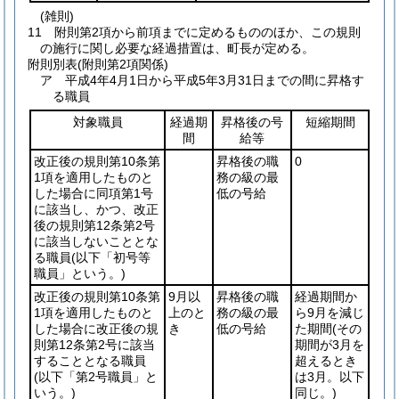
(雑則)
11
附則第2項から前項までに定めるもののほか、この規則
の施行に関し必要な経過措置は、町長が定める。
附則別表
(附則第2項関係)
ア 平成4年4月1日から平成5年3月31日までの間に昇格す
る職員
対象職員
経過期
昇格後の号
短縮期間
間
給等
改正後の規則第10条第
昇格後の職
0
1項を適用したものと
務の級の最
した場合に同項第1号
低の号給
に該当し、かつ、改正
後の規則第12条第2号
に該当しないこととな
る職員
(以下「初号等
職員」という。)
改正後の規則第10条第
9月以
昇格後の職
経過期間か
1項を適用したものと
上のと
務の級の最
ら9月を減じ
した場合に改正後の規
き
低の号給
た期間
(その
則第12条第2号に該当
期間が3月を
することとなる職員
超えるとき
(以下「第2号職員」と
は3月。以下
いう。)
同じ。)