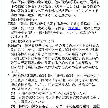
名の下位の職務の級の定数、他の職名
(町長の定める同等以
下の職務に係るものに限る。)
の同一若しくは下位の職務の
級の定数又は町長の定める他の給料表のこれらに相当する
職務の級の定数に流用することを妨げない。
(級別資格基準表)
第5条
職員の職務の級を決定する場合に必要な資格は、この
規則において別に定める場合を除き、
別表第2
に定める級別
資格基準表
(以下「級別資格基準表」という。)
に定めると
おりとする。
(級別資格基準表の適用方法)
第5条の2
級別資格基準表は、その者に適用される給料表の
別に応じ、かつ、職種欄の区分又は試験欄の区分及び学歴
免許等欄の区分に応じて適用する。
この場合において、そ
れぞれの区分に対応する同表の職務の級欄に定める上段の
数字は当該職務の級に決定するための必要在級年数を、下
段の数字は当該職務の級に決定するための必要経験年数を
示す。
2
級別資格基準表の試験欄の「正規の試験」の区分は次に掲
げる職員に適用し、同欄の「その他」の区分はその他の職
員に適用する。
ただし、同表に別段の定めがある場合は、
その定めるところによる。
(1)
正規の試験の結果に基づいて職員となった者
(2)
正規の試験に準ずると町長が認める試験の結果に基づ
いて職員となった者
(3)
特殊の知識を必要とし、かつ、その職務の複雑、困難