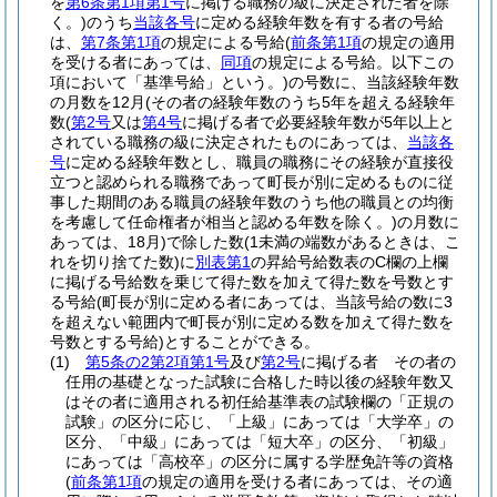
を
第6条第1項第1号
に掲げる職務の級に決定された者を除
く。)
のうち
当該各号
に定める経験年数を有する者の号給
は、
第7条第1項
の規定による号給
(
前条第1項
の規定の適用
を受ける者にあっては、
同項
の規定による号給。以下この
項において「基準号給」という。)
の号数に、当該経験年数
の月数を12月
(その者の経験年数のうち5年を超える経験年
数
(
第2号
又は
第4号
に掲げる者で必要経験年数が5年以上と
されている職務の級に決定されたものにあっては、
当該各
号
に定める経験年数とし、職員の職務にその経験が直接役
立つと認められる職務であって町長が別に定めるものに従
事した期間のある職員の経験年数のうち他の職員との均衡
を考慮して任命権者が相当と認める年数を除く。)
の月数に
あっては、18月)
で除した数
(1未満の端数があるときは、こ
れを切り捨てた数)
に
別表第1
の昇給号給数表のC欄の上欄
に掲げる号給数を乗じて得た数を加えて得た数を号数とす
る号給
(町長が別に定める者にあっては、当該号給の数に3
を超えない範囲内で町長が別に定める数を加えて得た数を
号数とする号給)
とすることができる。
(1)
第5条の2第2項第1号
及び
第2号
に掲げる者 その者の
任用の基礎となった試験に合格した時以後の経験年数又
はその者に適用される初任給基準表の試験欄の「正規の
試験」の区分に応じ、「上級」にあっては「大学卒」の
区分、「中級」にあっては「短大卒」の区分、「初級」
にあっては「高校卒」の区分に属する学歴免許等の資格
(
前条第1項
の規定の適用を受ける者にあっては、その適