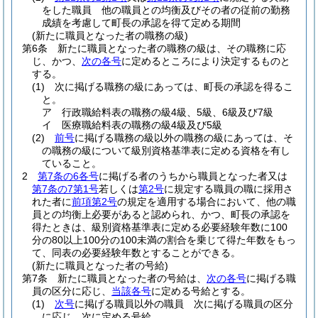
をした職員 他の職員との均衡及びその者の従前の勤務
成績を考慮して町長の承認を得て定める期間
(新たに職員となった者の職務の級)
第6条
新たに職員となった者の職務の級は、その職務に応
じ、かつ、
次の各号
に定めるところにより決定するものと
する。
(1)
次に掲げる職務の級にあっては、町長の承認を得るこ
と。
ア
行政職給料表の職務の級4級、5級、6級及び7級
イ
医療職給料表の職務の級4級及び5級
(2)
前号
に掲げる職務の級以外の職務の級にあっては、そ
の職務の級について級別資格基準表に定める資格を有し
ていること。
2
第7条の6各号
に掲げる者のうちから職員となった者又は
第7条の7第1号
若しくは
第2号
に規定する職員の職に採用さ
れた者に
前項第2号
の規定を適用する場合において、他の職
員との均衡上必要があると認められ、かつ、町長の承認を
得たときは、級別資格基準表に定める必要経験年数に100
分の80以上100分の100未満の割合を乗じて得た年数をもっ
て、同表の必要経験年数とすることができる。
(新たに職員となった者の号給)
第7条
新たに職員となった者の号給は、
次の各号
に掲げる職
員の区分に応じ、
当該各号
に定める号給とする。
(1)
次号
に掲げる職員以外の職員 次に掲げる職員の区分
に応じ、次に定める号給