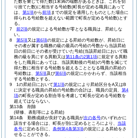
た数を乗じて得た数
(1未満の端数があるときは、これを切
り捨てた数)
に相当する号給数
(町長が定める職員にあって
は、
第1項
から
前項
までの規定を適用したものとした場合に
得られる号給数を超えない範囲で町長が定める号給数)
とす
る。
7
前2項
の規定による号給数が零となる職員は、昇給しな
い。
8
第5項
又は
第6項
の規定による昇給の号給数が、昇給日に
その者が属する職務の級の最高の号給の号数から当該昇給
日の前日にその者が受けていた号給
(当該昇給日において職
務の級を異にする異動又は
第11条の2第1項
に規定する異動
をした職員にあっては、当該異動後の号給)
の号数を減じて
得た数に相当する号給数を超えることとなる職員の昇給の
号給数は、
第5項
及び
第6項
の規定にかかわらず、当該相当
する号給数とする。
9
1の昇給日において
第1項
の規定により昇給区分をA又はB
に決定する職員の昇給の号給数の合計は、職員の定員、
第4
項
の町長が定める割合等を考慮して町長が定める号給数を
超えてはならない。
第13条
削除
(研修、表彰等による昇給)
第14条
勤務成績が良好である職員が
次の各号
のいずれかに
該当する場合には、町長が別に定めるところにより、
当該
各号
に定める日に、
条例第4条第3項
の規定による昇給をさ
せることができる。