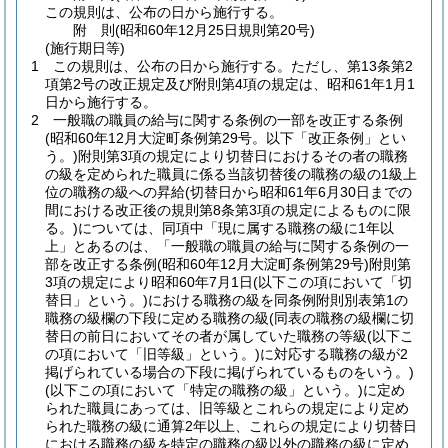
この規則は、公布の日から施行する。
附
則
(昭和60年12月25日
規則第20号)
(施行期日等)
1
この規則は、公布の日から施行する。
ただし、第13条第2
項第2号の改正規定及び附則第4項の規定は、昭和61年1月1
日から施行する。
2
一般職の職員の給与に関する条例の一部を改正する条例
(昭和60年12月大淀町条例第29号。以下「改正条例」とい
う。)
附則第3項の規定により切替日におけるその者の職務
の級を定められた職員に係る当該切替後の職務の級の1級上
位の職務の級への昇給
(切替日から昭和61年6月30日までの
間における改正後の規則第8条第3項の規定によるものに限
る。)
については、同項中「現に属する職務の級に1年以
上」とあるのは、「一般職の職員の給与に関する条例の一
部を改正する条例
(昭和60年12月大淀町条例第29号)
附則第
3項の規定により昭和60年7月1日
(以下この項において「切
替日」という。)
における職務の級を同条例附則別表第1の
職務の級欄の下段に定める職務の級
(同表の職務の級欄に切
替日の前日においてその者が属していた職務の等級
(以下こ
の項において「旧等級」という。)
に対応する職務の級が2
掲げられている場合の下段に掲げられているものをいう。)
(以下この項において「特定の職務の級」という。)
に定め
られた職員にあっては、旧等級とこれらの規定により定め
られた職務の級に通算2年以上、これらの規定により切替日
における職務の級を特定の職務の級以外の職務の級に定め