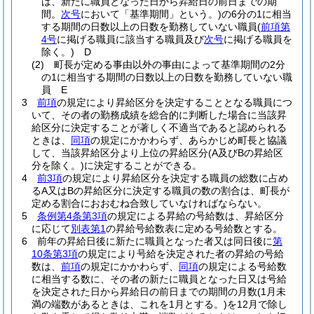
は、新たに職員となった日から昇給日の前日までの期
間。
次号
において「基準期間」という。)
の6分の1に相当
する期間の日数以上の日数を勤務していない職員
(
前項第
4号
に掲げる職員に該当する職員及び
次号
に掲げる職員を
除く。)
D
(2)
町長が定める事由以外の事由によって基準期間の2分
の1に相当する期間の日数以上の日数を勤務していない職
員 E
3
前項
の規定により昇給区分を決定することとなる職員につ
いて、その者の勤務成績を総合的に判断した場合に当該昇
給区分に決定することが著しく不適当であると認められる
ときは、
同項
の規定にかかわらず、あらかじめ町長と協議
して、当該昇給区分より上位の昇給区分
(A及びBの昇給区
分を除く。)
に決定することができる。
4
前3項
の規定により昇給区分を決定する職員の総数に占め
るA又はBの昇給区分に決定する職員の数の割合は、町長が
定める割合におおむね合致していなければならない。
5
条例第4条第3項
の規定による昇給の号給数は、昇給区分
に応じて
別表第1
の昇給号給数表に定める号給数とする。
6
前年の昇給日後に新たに職員となった者又は同日後に
第
10条第3項
の規定により号給を決定された者の昇給の号給
数は、
前項
の規定にかかわらず、
同項
の規定による号給数
に相当する数に、その者の新たに職員となった日又は号給
を決定された日から昇給日の前日までの期間の月数
(1月未
満の端数があるときは、これを1月とする。)
を12月で除し