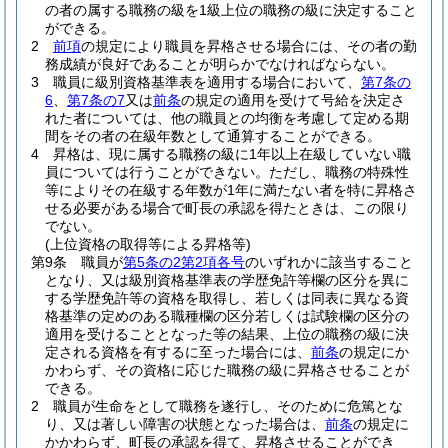
の者の属する職務の級を1級上位の職務の級に決定すること
ができる。
2
前項
の規定により職員を昇格させる場合には、その者の勤
務成績が良好であることが明らかでなければならない。
3
職員に級別資格基準表を適用する場合において、
第7条の
6
、
第7条の7
又は
前条
の規定の適用を受けて号給を決定さ
れた者については、他の職員との均衡を考慮して定める期
間をその者の在級年数として通算することができる。
4
昇格は、現に属する職務の級に1年以上在級していない職
員については行うことができない。
ただし、職務の特殊性
等によりその在級する年数が1年に満たない者を特に昇格さ
せる必要がある場合で町長の承認を得たときは、この限り
でない。
(上位資格の取得等による昇格等)
第9条
職員が
第5条の2第2項各号
のいずれかに該当すること
となり、又は級別資格基準表の学歴免許等欄の区分を異に
する学歴免許等の資格を取得し、若しくは同表に異なる資
格基準の定めのある職種欄の区分若しくは試験欄の区分の
適用を受けることとなった等の結果、上位の職務の級に決
定される資格を有するに至った場合には、
前条
の規定にか
かわらず、その資格に応じた職務の級に昇格させることが
できる。
2
職員が生命をとして職務を遂行し、そのために危篤とな
り、又は著しい障害の状態となった場合は、
前条
の規定に
かかわらず、町長の承認を得て、昇格させることができ