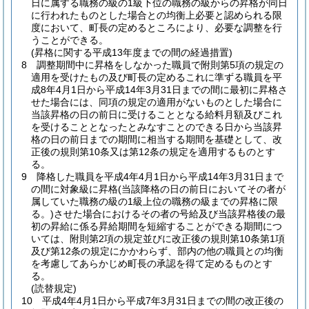
日に属する職務の級の1級下位の職務の級からの昇格が同日
に行われたものとした場合との均衡上必要と認められる限
度において、町長の定めるところにより、必要な調整を行
うことができる。
(昇格に関する平成13年度までの間の経過措置)
8
調整期間中に昇格をしなかった職員で附則第5項の規定の
適用を受けたもの及び町長の定めるこれに準ずる職員を平
成8年4月1日から平成14年3月31日までの間に最初に昇格さ
せた場合には、同項の規定の適用がないものとした場合に
当該昇格の日の前日に受けることとなる給料月額及びこれ
を受けることとなったとみなすことのできる日から当該昇
格の日の前日までの期間に相当する期間を基礎として、改
正後の規則第10条又は第12条の規定を適用するものとす
る。
9
降格した職員を平成4年4月1日から平成14年3月31日まで
の間に対象級に昇格
(当該降格の日の前日においてその者が
属していた職務の級の1級上位の職務の級までの昇格に限
る。)
させた場合におけるその者の号給及び当該昇格後の最
初の昇給に係る昇給期間を短縮することができる期間につ
いては、附則第2項の規定並びに改正後の規則第10条第1項
及び第12条の規定にかかわらず、部内の他の職員との均衡
を考慮してあらかじめ町長の承認を得て定めるものとす
る。
(読替規定)
10
平成4年4月1日から平成7年3月31日までの間の改正後の