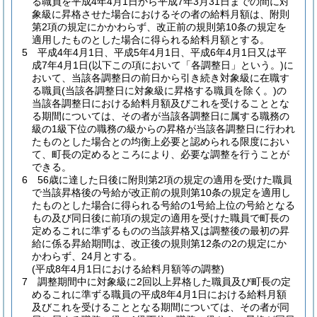
る職員を平成4年4月1日から平成7年3月31日までの間に対
象級に昇格させた場合におけるその者の給料月額は、附則
第2項の規定にかかわらず、改正前の規則第10条の規定を
適用したものとした場合に得られる給料月額とする。
5
平成4年4月1日、平成5年4月1日、平成6年4月1日又は平
成7年4月1日
(以下この項において「各調整日」という。)
に
おいて、当該各調整日の前日から引き続き対象級に在職す
る職員
(当該各調整日に対象級に昇格する職員を除く。)
の
当該各調整日における給料月額及びこれを受けることとな
る期間については、その者が当該各調整日に属する職務の
級の1級下位の職務の級からの昇格が当該各調整日に行われ
たものとした場合との均衡上必要と認められる限度におい
て、町長の定めるところにより、必要な調整を行うことが
できる。
6
56歳に達した日後に附則第2項の規定の適用を受けた職員
で当該昇格後の号給が改正前の規則第10条の規定を適用し
たものとした場合に得られる号給の1号給上位の号給となる
もの及び同日後に前項の規定の適用を受けた職員で町長の
定めるこれに準ずるものの当該昇格又は調整後の最初の昇
給に係る昇給期間は、改正後の規則第12条の2の規定にか
かわらず、24月とする。
(平成8年4月1日における給料月額等の調整)
7
調整期間中に対象級に2回以上昇格した職員及び町長の定
めるこれに準ずる職員の平成8年4月1日における給料月額
及びこれを受けることとなる期間については、その者が同