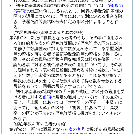
れの区分)
及び学歴免許等欄の区分に応じて適用する。
2
初任給基準表の試験欄の区分の適用については、
第5条の
2第2項
の規定の例によるものとし、同表の学歴免許等欄の
区分の適用については、同表において別に定める場合を除
き、学歴免許等資格区分表に定める区分によるものとす
る。
(学歴免許等の資格による号給の調整)
第7条の3
新たに職員となった者のうち、その者に適用され
る初任給基準表の学歴免許等欄の学歴免許等の区分に対し
て修学年数調整表に加える年数が定められている学歴免許
等の資格を有する者で当該学歴免許等の資格を取得するに
際しその者の職務に直接有用な知識又は技術を修得したと
認める者に対する初任給基準表の適用については、その者
に適用される同表の初任給欄に定める号給の号数にその加
える年数
(1年未満の端数があるときは、これを切り捨てた
年数)
の数に4を乗じて得た数を加えて得た数を号数とする
号給をもって、同欄の号給とすることができる。
2
初任給基準表の試験欄の「正規の試験」の区分の適用を受
ける者に対する
前項
の規定の適用については、その区分に
応じ、「上級」にあっては「大学卒」の区分、「中級」に
あっては「短大卒」の区分、「初級」にあっては「高校
卒」の区分が同表の学歴免許等欄に掲げられているものと
みなす。
(経験年数を有する者の号給)
第7条の4
新たに職員となった
次の各号
に掲げる者
(職務の級