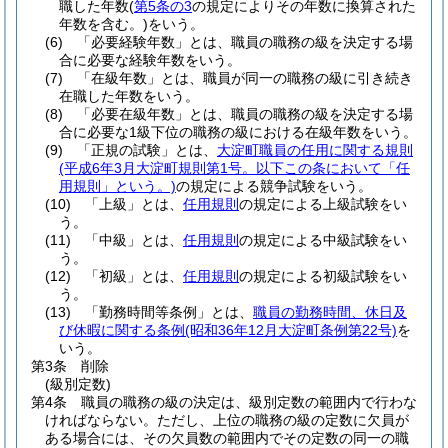
職した年数
(
第5条の3
の規定によりその年数に換算された
年数を含む。)
をいう。
(6)
「必要経験年数」とは、職員の職務の級を決定する場
合に必要な経験年数をいう。
(7)
「在級年数」とは、職員が同一の職務の級に引き続き
在職した年数をいう。
(8)
「必要在級年数」とは、職員の職務の級を決定する場
合に必要な1級下位の職務の級における在級年数をいう。
(9)
「正規の試験」とは、
大淀町職員の任用に関する規則
(平成6年3月大淀町規則第1号。以下この条において「任
用規則」という。)
の規定による競争試験をいう。
(10)
「上級」とは、
任用規則
の規定による上級試験をい
う。
(11)
「中級」とは、
任用規則
の規定による中級試験をい
う。
(12)
「初級」とは、
任用規則
の規定による初級試験をい
う。
(13)
「勤務時間等条例」とは、
職員の勤務時間、休日及
び休暇に関する条例
(昭和36年12月大淀町条例第22号)
を
いう。
第3条
削除
(級別定数)
第4条
職員の職務の級の決定は、級別定数の範囲内で行わな
ければならない。
ただし、上位の職務の級の定数に欠員が
ある場合には、その欠員数の範囲内でその定数の同一の職