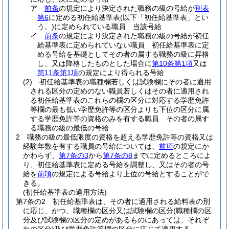
ア
前条
の規定により決定された職務の級の号給が
別表
第6
に定める初任給基準表
(以下「初任給基準表」とい
う。)
に定められている職員 当該号給
イ
前条
の規定により決定された職務の級の号給が初任
給基準表に定められていない職員 初任給基準表に定
める号給を基礎としてその者の属する職務の級に昇格
し、又は降格したものとした場合に
第10条第1項
又は
第11条第1項
の規定により得られる号給
(2)
初任給基準表の職種欄若しくは試験欄にその者に適用
される区分の定めのない職員若しくはその者に適用され
る初任給基準表のこれらの欄の区分に対応する学歴免許
等欄の最も低い学歴免許等の区分よりも下位の区分に属
する学歴免許等の資格のみを有する職員 その者の属す
る職務の級の最低の号給
2
職務の級の最低限度の資格を超える学歴免許等の資格又は
経験年数を有する職員の号給については、
前項
の規定にか
かわらず、
第7条の3
から
第7条の8
までに定めるところによ
り、初任給基準表に定める号給を調整し、又はその者の号
給を
前項
の規定による号給より上位の号給とすることがで
きる。
(初任給基準表の適用方法)
第7条の2
初任給基準表は、その者に適用される給料表の別
に応じ、かつ、職種欄の区分又は試験欄の区分
(職種欄の区
分及び試験欄の区分の定めがあるものにあっては、それぞ