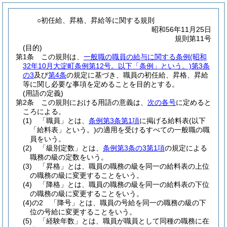
○初任給、昇格、昇給等に関する規則
昭和56年11月25日
規則第11号
(目的)
第1条
この規則は、
一般職の職員の給与に関する条例
(昭和
32年10月大淀町条例第12号。以下「条例」という。)
第3条
の3
及び
第4条
の規定に基づき、職員の初任給、昇格、昇給
等に関し必要な事項を定めることを目的とする。
(用語の定義)
第2条
この規則における用語の意義は、
次の各号
に定めると
ころによる。
(1)
「職員」とは、
条例第3条第1項
に掲げる給料表
(以下
「給料表」という。)
の適用を受けるすべての一般職の職
員をいう。
(2)
「級別定数」とは、
条例第3条の3第1項
の規定による
職務の級の定数をいう。
(3)
「昇格」とは、職員の職務の級を同一の給料表の上位
の職務の級に変更することをいう。
(4)
「降格」とは、職員の職務の級を同一の給料表の下位
の職務の級に変更することをいう。
(4)の2
「降号」とは、職員の号給を同一の職務の級の下
位の号給に変更することをいう。
(5)
「経験年数」とは、職員が職員として同種の職務に在