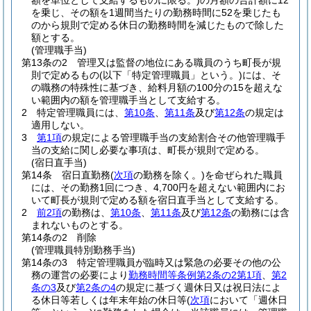
額を単位として支給するものに限る。)
の月額の合計額に12
を乗じ、その額を1週間当たりの勤務時間に52を乗じたも
のから規則で定める休日の勤務時間を減じたもので除した
額とする。
(管理職手当)
第13条の2
管理又は監督の地位にある職員のうち町長が規
則で定めるもの
(以下「特定管理職員」という。)
には、そ
の職務の特殊性に基づき、給料月額の100分の15を超えな
い範囲内の額を管理職手当として支給する。
2
特定管理職員には、
第10条
、
第11条
及び
第12条
の規定は
適用しない。
3
第1項
の規定による管理職手当の支給割合その他管理職手
当の支給に関し必要な事項は、町長が規則で定める。
(宿日直手当)
第14条
宿日直勤務
(
次項
の勤務を除く。)
を命ぜられた職員
には、その勤務1回につき、4,700円を超えない範囲内にお
いて町長が規則で定める額を宿日直手当として支給する。
2
前2項
の勤務は、
第10条
、
第11条
及び
第12条
の勤務には含
まれないものとする。
第14条の2
削除
(管理職員特別勤務手当)
第14条の3
特定管理職員が臨時又は緊急の必要その他の公
務の運営の必要により
勤務時間等条例第2条の2第1項
、
第2
条の3
及び
第2条の4
の規定に基づく週休日又は祝日法によ
る休日等若しくは年末年始の休日等
(
次項
において「週休日