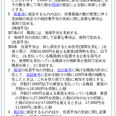
にかかわらず、5,000円に当該期間にある当該扶養親族たる
子の数を乗じて得た額を
同項
の規定による額に加算した額
とする。
5
前各項
に規定するもののほか、扶養親族の数の変更に伴う
支給額の改定その他扶養手当の支給に関し必要な事項は、
規則で定める。
(地域手当)
第7条の2
職員には、地域手当を支給する。
2
地域手当の支給に関して必要な事項は、規則で定める。
(住居手当)
第8条
住居手当は、自ら居住するため住宅
(貸間を含む。)
を
借り受け、月額16,000円を超える家賃
(使用料を含む。以下
同じ。)
を支払っている職員
(町が設置する公舎を貸与さ
れ、使用料を支払っている職員その他町長が規則で定める
職員を除く。)
に支給する。
2
前項
の住居手当の月額は、
次の各号
に掲げる職員の区分に
応じて、
当該各号
に定める額
(その額に100円未満の端数を
生じたときは、これを切り捨てた額)
に相当する額とする。
(1)
月額27,000円以下の家賃を支払っている職員 家賃の
月額から16,000円を控除した額
(2)
月額27,000円を超える家賃を支払っている職員 家賃
の月額から27,000円を控除した額の2分の1
(その控除し
た額の2分の1が17,000円を超えるときは、17,000円)
を
11,000円に加算した額
3
前2項
に規定するもののほか、住居手当の支給に関し必要