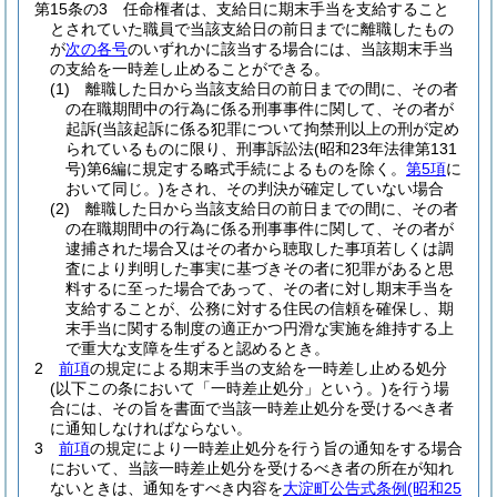
第15条の3
任命権者は、支給日に期末手当を支給すること
とされていた職員で当該支給日の前日までに離職したもの
が
次の各号
のいずれかに該当する場合には、当該期末手当
の支給を一時差し止めることができる。
(1)
離職した日から当該支給日の前日までの間に、その者
の在職期間中の行為に係る刑事事件に関して、その者が
起訴
(当該起訴に係る犯罪について拘禁刑以上の刑が定め
られているものに限り、刑事訴訟法
(昭和23年法律第131
号)
第6編に規定する略式手続によるものを除く。
第5項
に
おいて同じ。)
をされ、その判決が確定していない場合
(2)
離職した日から当該支給日の前日までの間に、その者
の在職期間中の行為に係る刑事事件に関して、その者が
逮捕された場合又はその者から聴取した事項若しくは調
査により判明した事実に基づきその者に犯罪があると思
料するに至った場合であって、その者に対し期末手当を
支給することが、公務に対する住民の信頼を確保し、期
末手当に関する制度の適正かつ円滑な実施を維持する上
で重大な支障を生ずると認めるとき。
2
前項
の規定による期末手当の支給を一時差し止める処分
(以下この条において「一時差止処分」という。)
を行う場
合には、その旨を書面で当該一時差止処分を受けるべき者
に通知しなければならない。
3
前項
の規定により一時差止処分を行う旨の通知をする場合
において、当該一時差止処分を受けるべき者の所在が知れ
ないときは、通知をすべき内容を
大淀町公告式条例
(昭和25