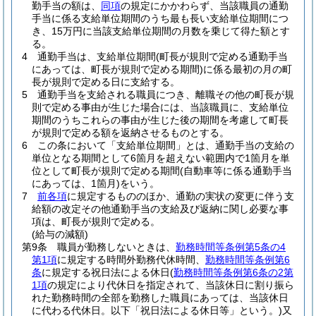
勤手当の額は、
同項
の規定にかかわらず、当該職員の通勤
手当に係る支給単位期間のうち最も長い支給単位期間につ
き、15万円に当該支給単位期間の月数を乗じて得た額とす
る。
4
通勤手当は、支給単位期間
(町長が規則で定める通勤手当
にあっては、町長が規則で定める期間)
に係る最初の月の町
長が規則で定める日に支給する。
5
通勤手当を支給される職員につき、離職その他の町長が規
則で定める事由が生じた場合には、当該職員に、支給単位
期間のうちこれらの事由が生じた後の期間を考慮して町長
が規則で定める額を返納させるものとする。
6
この条において「支給単位期間」とは、通勤手当の支給の
単位となる期間として6箇月を超えない範囲内で1箇月を単
位として町長が規則で定める期間
(自動車等に係る通勤手当
にあっては、1箇月)
をいう。
7
前各項
に規定するもののほか、通勤の実状の変更に伴う支
給額の改定その他通勤手当の支給及び返納に関し必要な事
項は、町長が規則で定める。
(給与の減額)
第9条
職員が勤務しないときは、
勤務時間等条例第5条の4
第1項
に規定する時間外勤務代休時間、
勤務時間等条例第6
条
に規定する祝日法による休日
(
勤務時間等条例第6条の2第
1項
の規定により代休日を指定されて、当該休日に割り振ら
れた勤務時間の全部を勤務した職員にあっては、当該休日
に代わる代休日。以下「祝日法による休日等」という。)
又