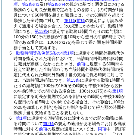
項
、
第2条の3
及び
第2条の4
の規定に基づく週休日における
勤務のうち町長が規則で定めるものを除く。)
の時間が1箇
月について60時間を超えた職員には、その60時間を超えて
勤務した全時間に対して、
第1項
(
前項
の規定により読み替
えて適用する場合を含む。)
の規定にかかわらず、勤務1時
間につき、
第13条
に規定する勤務1時間当たりの給与額に
100分の150
(その勤務が午後10時から翌日の午前5時までの
間である場合は、100分の175)
を乗じて得た額を時間外勤
務手当として支給する。
5
勤務時間等条例第5条の4第1項
に規定する時間外勤務代休
時間を指定された場合において、当該時間外勤務代休時間
に職員が勤務しなかったときは、
前項
に規定する60時間を
超えて勤務した全時間のうち当該時間外勤務代休時間の指
定に代えられた時間外勤務手当の支給に係る時間に対して
は、当該時間1時間につき、
第13条
に規定する勤務1時間当
たりの給与額に100分の150
(その時間が午後10時から翌日
の午前5時までの間である場合は、100分の175)
から
第1項
に規定する町長が規則で定める割合
(その時間が午後10時か
ら翌日の午前5時までの間である場合は、その割合に100分
の25を加算した割合)
を減じた割合を乗じて得た額の時間外
勤務手当を支給することを要しない。
6
第1項
に規定する7時間45分に達するまでの間の勤務に係
る時間について
前2項
の規定の適用がある場合における当該
時間に対する
前項
の規定の適用については、
同項
中「第1項
に規定する町長が規則で定める割合」とあるのは、「100