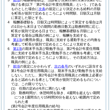
3
前項
の報酬基礎額は、当該者が法第22条の2第1項第2号に
掲げる者
(以下「第2号会計年度任用職員」という。)
である
ものとした場合に
次条
の規定により決定される給料の月額
を町長が規則で定めるところにより時間額、日額又は月額
に算定した額とする。
4
報酬基礎額を、日額又は時間額によって算定する場合は月
の1日から末日までの期間の勤務日数又は勤務時間に応じ、
町長が規則で定める日までに、報酬基礎額を月額によって
算定する場合は職員の例により、報酬を支給する。
5
第1項
の費用弁償は、職員に支給する通勤手当との均衡を
考慮して町長が規則で定めるところにより支給する。
6
第1項
の期末手当及び勤勉手当は、第2号会計年度任用職
員に支給する期末手当及び勤勉手当との権衡を考慮して町
長が規則で定めるところにより算出し、その支給方法は、
職員の例による。
7
前項
の規定にかかわらず、
次の各号
のいずれかに該当する
第1号会計年度任用職員には、期末手当及び勤勉手当を支給
しない。
ただし、第2号会計年度任用職員との権衡上必要が
あると認められる者として町長が規則で定めるものについ
ては、この限りでない。
(1)
任期の定めが6月に満たない者
(2)
勤務時間が、休憩時間を除き、4週間を超えない期間
につき1週間当たり15時間30分を超えない範囲内で定め
られた者
(第2号会計年度任用職員の給与)