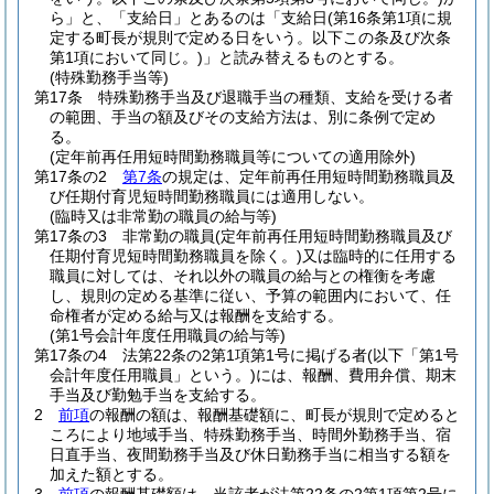
ら」と、「支給日」とあるのは「支給日
(第16条第1項に規
定する町長が規則で定める日をいう。以下この条及び次条
第1項において同じ。)
」と読み替えるものとする。
(特殊勤務手当等)
第17条
特殊勤務手当及び退職手当の種類、支給を受ける者
の範囲、手当の額及びその支給方法は、別に条例で定め
る。
(定年前再任用短時間勤務職員等についての適用除外)
第17条の2
第7条
の規定は、定年前再任用短時間勤務職員及
び任期付育児短時間勤務職員には適用しない。
(臨時又は非常勤の職員の給与等)
第17条の3
非常勤の職員
(定年前再任用短時間勤務職員及び
任期付育児短時間勤務職員を除く。)
又は臨時的に任用する
職員に対しては、それ以外の職員の給与との権衡を考慮
し、規則の定める基準に従い、予算の範囲内において、任
命権者が定める給与又は報酬を支給する。
(第1号会計年度任用職員の給与等)
第17条の4
法第22条の2第1項第1号に掲げる者
(以下「第1号
会計年度任用職員」という。)
には、報酬、費用弁償、期末
手当及び勤勉手当を支給する。
2
前項
の報酬の額は、報酬基礎額に、町長が規則で定めると
ころにより地域手当、特殊勤務手当、時間外勤務手当、宿
日直手当、夜間勤務手当及び休日勤務手当に相当する額を
加えた額とする。