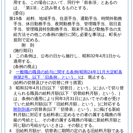
用する。
この場合において、同行中「前各項」とあるの
は、「第1項」と読み替えるものとする。
(委任)
第19条
給料、地域手当、住居手当、通勤手当、時間外勤務
手当、休日勤務手当、夜間勤務手当、管理職手当、宿日直
手当、管理職員特別勤務手当、期末手当及び勤勉手当の支
給方法その他この条例の施行に関し必要な事項は、町長が
規則で定める。
附
則
(施行期日)
1
この条例は、公布の日から施行し、昭和32年4月1日から
適用する。
(条例の廃止)
2
一般職の職員の給与に関する条例
(昭和24年11月大淀町条
例第2号。以下「旧条例」という。)
は、廃止する。
(給料の切替及びその切替に伴う措置)
3
昭和32年4月1日
(以下「切替日」という。)
において切り替
えられる職員の給料月額
(以下「切替給料月額」という。)
は、条例の適用により同年3月31日においてその者が受け
ていた給料月額
(以下「旧給料月額」という。)
に対応する
附則別表
の切替表
(以下「切替表」という。)
に掲げる新給
料月額に対応する給料表に定めるその者の属する職務の等
級の号給とし、その者の属する職務の等級に新給料月額と
同じ額の号給がないときは、その額とする。
4
旧給料月額が、切替表に期間の定のある旧給料月額である