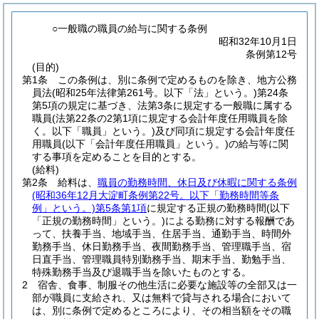
○一般職の職員の給与に関する条例
昭和32年10月1日
条例第12号
(目的)
第1条
この条例は、別に条例で定めるものを除き、地方公務
員法
(昭和25年法律第261号。以下「法」という。)
第24条
第5項の規定に基づき、法第3条に規定する一般職に属する
職員
(法第22条の2第1項に規定する会計年度任用職員を除
く。以下「職員」という。)
及び同項に規定する会計年度任
用職員
(以下「会計年度任用職員」という。)
の給与等に関
する事項を定めることを目的とする。
(給料)
第2条
給料は、
職員の勤務時間、休日及び休暇に関する条例
(昭和36年12月大淀町条例第22号。以下「勤務時間等条
例」という。)
第5条第1項
に規定する正規の勤務時間
(以下
「正規の勤務時間」という。)
による勤務に対する報酬であ
って、扶養手当、地域手当、住居手当、通勤手当、時間外
勤務手当、休日勤務手当、夜間勤務手当、管理職手当、宿
日直手当、管理職員特別勤務手当、期末手当、勤勉手当、
特殊勤務手当及び退職手当を除いたものとする。
2
宿舎、食事、制服その他生活に必要な施設等の全部又は一
部が職員に支給され、又は無料で貸与される場合において
は、別に条例で定めるところにより、その相当額をその職