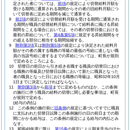
定された者については、
前項
の規定により切替給料月額を
受ける期間に通算される期間からその者の旧給料月額につ
いて切替表に定める期間を減じて通算する。
8
前2項
の規定により切替給料月額を受ける期間に通算され
る期間が職員の切替給料月額について給料表に掲げる昇給
期間をこえる場合においては、その者の切替日後における
最初の昇給について、
第4条第5項
に規定する昇給期間をそ
の超える部分に相当する期間短縮する。
9
附則第3項
又は
附則第5項
の規定により決定された給料月
額がその者の属する職務の等級の最低の号給に達しない職
員の当該号給に達するまでの昇給については、町長が規則
で定めるところによる。
10
切替日の前日から引き続き在職する職員の切替日におけ
る職務の等級及び切替日以降において新たに職員となった
者の職員となった日における職務の等級は、昭和32年10月
1日までに決定しなければならない。
11
附則第3項
から
前項
までに定めるもののほか、この条例
の施行に伴う職員の給料の切替に関し必要な事項は、町長
が規則で定める。
(給与の内払)
12
この条例の施行前に
旧条例
の規定に基づいてすでに職員
に支払われた切替日以降この条例施行の日の前日までの期
間にかかる給与は、この条例の規定による給与の内払とみ
なす。
13
昭和49年度に限り、
第15条
の規定により期末手当のほか