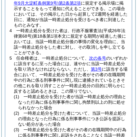
年9月大淀町条例第9号)
第2条第2項
に規定する掲示場に掲
示することをもって通知に代えることができる。
この場合
においては、その掲示した日から起算して2週間を経過した
日に、通知が当該一時差止処分を受けるべき者に到達した
ものとみなす。
4
一時差止処分を受けた者は、行政不服審査法
(平成26年法
律第68号)
第18条第1項本文に規定する期間が経過した後に
おいては、当該一時差止処分後の事情の変化を理由に、当
該一時差止処分をした者に対し、その取消しを申し立てる
ことができる。
5
任命権者は、一時差止処分について、
次の各号
のいずれか
に該当するに至った場合には、速やかに当該一時差止処分
を取り消さなければならない。
ただし、
第3号
に該当する場
合において、一時差止処分を受けた者がその者の在職期間
中の行為に係る刑事事件に関し現に逮捕されているときそ
の他これを取り消すことが一時差止処分の目的に明らかに
反すると認めるときは、この限りでない。
(1)
一時差止処分を受けた者が当該一時差止処分の理由と
なった行為に係る刑事事件に関し拘禁刑以上の刑に処せ
られなかった場合
(2)
一時差止処分を受けた者について、当該一時差止処分
の理由となった行為に係る刑事事件につき公訴を提訴し
ない処分があった場合
(3)
一時差止処分を受けた者がその者の在職期間中の行為
に係る刑事事件に関し起訴をされることなく当該一時差