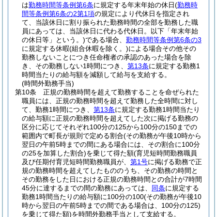
は
勤務時間等条例第6条
に規定する年末年始の休日
(
勤務時
間等条例第6条の2第1項
の規定により代休日を指定され
て、当該休日に割り振られた勤務時間の全部を勤務した職
員にあっては、当該休日に代わる代休日。以下「年末年始
の休日等」という。)
である場合、
勤務時間等条例第6条の3
に規定する休暇
(組合休暇を除く。)
による場合その他その
勤務しないことにつき任命権者の承認のあった場合を除
き、その勤務しない1時間につき、
第13条
に規定する勤務1
時間当たりの給与額を減額して給与を支給する。
(時間外勤務手当)
第10条
正規の勤務時間を超えて勤務することを命ぜられた
職員には、正規の勤務時間を超えて勤務した全時間に対し
て、勤務1時間につき、
第13条
に規定する勤務1時間当たり
の給与額に正規の勤務時間を超えてした次に掲げる勤務の
区分に応じてそれぞれ100分の125から100分の150までの
範囲内で町長が規則で定める割合
(その勤務が午後10時から
翌日の午前5時までの間にある場合には、その割合に100分
の25を加算した割合)
を乗じて得た額
(育児短時間勤務職員
及び任期付育児短時間勤務職員が、
第1号
に掲げる勤務で正
規の勤務時間を超えてしたもののうち、その勤務の時間と
その勤務をした日における正規の勤務時間との合計が7時間
45分に達するまでの間の勤務にあっては、
同条
に規定する
勤務1時間当たりの給与額に100分の100
(その勤務が午後10
時から翌日の午前5時までの間である場合は、100分の125)
を乗じて得た額)
を時間外勤務手当として支給する。