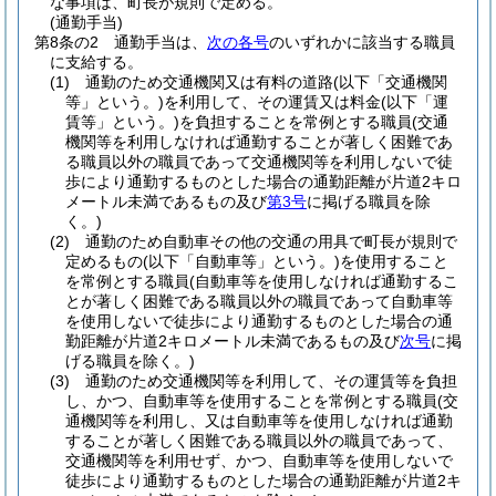
な事項は、町長が規則で定める。
(通勤手当)
第8条の2
通勤手当は、
次の各号
のいずれかに該当する職員
に支給する。
(1)
通勤のため交通機関又は有料の道路
(以下「交通機関
等」という。)
を利用して、その運賃又は料金
(以下「運
賃等」という。)
を負担することを常例とする職員
(交通
機関等を利用しなければ通勤することが著しく困難であ
る職員以外の職員であって交通機関等を利用しないで徒
歩により通勤するものとした場合の通勤距離が片道2キロ
メートル未満であるもの及び
第3号
に掲げる職員を除
く。)
(2)
通勤のため自動車その他の交通の用具で町長が規則で
定めるもの
(以下「自動車等」という。)
を使用すること
を常例とする職員
(自動車等を使用しなければ通勤するこ
とが著しく困難である職員以外の職員であって自動車等
を使用しないで徒歩により通勤するものとした場合の通
勤距離が片道2キロメートル未満であるもの及び
次号
に掲
げる職員を除く。)
(3)
通勤のため交通機関等を利用して、その運賃等を負担
し、かつ、自動車等を使用することを常例とする職員
(交
通機関等を利用し、又は自動車等を使用しなければ通勤
することが著しく困難である職員以外の職員であって、
交通機関等を利用せず、かつ、自動車等を使用しないで
徒歩により通勤するものとした場合の通勤距離が片道2キ