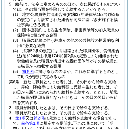
5
給与は、法令に定めるもののほか、次に掲げるものについ
ては、その相当額を控除して支給することができる。
(1)
地方公務員等共済組合法
(昭和37年法律第152号)
第3条
の規定により設立された組合が同法に基づき実施する福
祉事業に係る費用
(2)
団体扱契約による生命保険、損害保険等の加入職員の
保険料に相当する金額
(3)
職員の勤務に伴う駐車その他の公共施設の恒常的な利
用に必要な経費
(4)
法第52条の規定により組織された職員団体、労働組合
法
(昭和24年法律第174号)
第2条の規定により組織された
労働組合又は職員が構成する親睦団体等がその構成員た
る職員から徴収する費用
(5)
前各号
に掲げるもののほか、これらに準ずるものとし
て町長が規則で定めるもの
第6条
新たに職員となった者には、その日から給料を支給
し、昇給、降給等により給料額に異動を生じた者には、そ
の日から新たに定められた給料を支給する。
ただし、離職
した職員が即日職員となったときは、その日の翌日から給
料を支給する。
2
職員が離職したときは、その日まで給料を支給する。
3
職員が死亡したときは、その月まで給料を支給する。
4
第1項
又は
第2項
の規定により給料を支給する場合であっ
て、
前条第1項
に規定する期間
(以下この項において「期
間」という。)
の初日から支給するとき以外のとき、又はそ