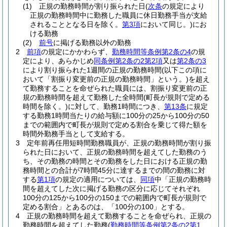
(1)
正規の勤務時間が割り振られた日
(
次条
の規定により
正規の勤務時間中に勤務した職員に休日勤務手当が支給
されることとなる日を除く。
第3項
において同じ。)
にお
ける勤務
(2)
前号
に掲げる勤務以外の勤務
2
前項
の規定にかかわらず、
勤務時間等条例第2条の4
の規
定により、あらかじめ
同条例第2条の2第2項
又は
第2条の3
により割り振られた1週間の正規の勤務時間
(以下この項に
おいて「割振り変更前の正規の勤務時間」という。)
を超え
て勤務することを命ぜられた職員には、割振り変更前の正
規の勤務時間を超えて勤務した全時間
(町長が規則で定める
時間を除く。)
に対して、勤務1時間につき、
第13条
に規定
する勤務1時間当たりの給与額に100分の25から100分の50
までの範囲内で町長が規則で定める割合を乗じて得た額を
時間外勤務手当として支給する。
3
定年前再任用短時間勤務職員が、正規の勤務時間が割り振
られた日において、正規の勤務時間を超えてした勤務のう
ち、その勤務の時間とその勤務をした日における正規の勤
務時間との合計が7時間45分に達するまでの間の勤務に対
する
第1項
の規定の適用については、
同項
中「正規の勤務時
間を超えてした次に掲げる勤務の区分に応じてそれぞれ
100分の125から100分の150までの範囲内で町長が規則で
定める割合」とあるのは、「100分の100」とする。
4
正規の勤務時間を超えて勤務することを命ぜられ、正規の
勤務時間を超えてした勤務
(
勤務時間等条例第2条の2第1