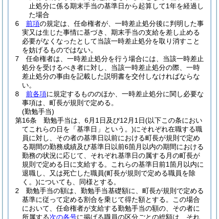
止処分に係る期末手当の基準日から起算して1年を経過し
た場合
6
前項
の規定は、任命権者が、一時差止処分後に判明した事
実又は生じた事情に基づき、期末手当の支給を差し止める
必要がなくなったとして当該一時差止処分を取り消すこと
を妨げるものではない。
7
任命権者は、一時差止処分を行う場合には、当該一時差止
処分を受けるべき者に対し、当該一時差止処分の際、一時
差止処分の事由を記載した説明書を交付しなければならな
い。
8
前各項
に規定するもののほか、一時差止処分に関し必要な
事項は、町長が規則で定める。
(勤勉手当)
第16条
勤勉手当は、6月1日及び12月1日
(以下この条におい
てこれらの日を「基準日」という。)
にそれぞれ在職する職
員に対し、その者の基準日以前における町長が規則で定め
る期間の勤務成績及び基準日以前6箇月以内の期間における
勤務の状況に応じて、それぞれ基準日の属する月の町長が
規則で定める日に支給する。
これらの基準日前1箇月以内に
退職し、又は死亡した職員
(町長が規則で定める職員を除
く。)
についても、同様とする。
2
勤勉手当の額は、勤勉手当基礎額に、町長が規則で定める
基準に従って定める割合を乗じて得た額とする。
この場合
において、任命権者が支給する勤勉手当の額の、その者に
所属する
次の各号
に掲げる職員の区分ごとの総額は、それ