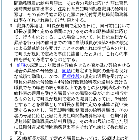
間勤務職員の給料月額は、その者の号給に応じた額に育児
短時間勤務算出率を、任期付育児短時間勤務職員の給料月
額は、その者の号給に応じた額に任期付育児短時間勤務算
出率をそれぞれ乗じて得た額とする。
3
職員の昇給は、町長が規則で定める日に、同日前において
町長が規則で定める期間におけるその者の勤務成績に応じ
て、行うものとする。
この場合において、同日の翌日から
昇給を行う日の前日までの間に当該職員が法第29条の規定
による懲戒処分を受けたことその他これに準ずるものとし
て町長が規則で定める事由に該当したときは、これらの事
由を併せて考慮するものとする。
4
前項
の規定により職員を昇給させるか否か及び昇給させる
場合の昇給の号給数は、
同項
に規定する期間の全部を良好
な成績で勤務し、かつ、
同項後段
の規定の適用を受けない
職員の昇給の号給数を4号給
(行政職給料表の適用を受ける
職員でその職務の級が6級以上であるもの及び同表以外の各
給料表の適用を受ける職員でその職務の級がこれに相当す
るものとして町長が規則で定める職員にあっては、3号給)
とすることを標準として町長が規則で定める基準に従い決
定するものとし、育児短時間勤務職員の給料月額は、その
者の号給に応じた額に育児短時間勤務算出率を、任期付育
児短時間勤務職員の給料月額は、その者の号給に応じた額
に任期付育児短時間勤務算出率をそれぞれ乗じて得た額と
する。
5
55歳
(町長が規則で定める職員にあっては、56歳以上の年