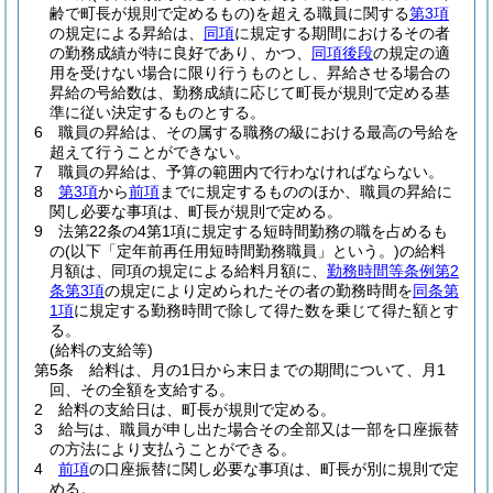
齢で町長が規則で定めるもの)
を超える職員に関する
第3項
の規定による昇給は、
同項
に規定する期間におけるその者
の勤務成績が特に良好であり、かつ、
同項後段
の規定の適
用を受けない場合に限り行うものとし、昇給させる場合の
昇給の号給数は、勤務成績に応じて町長が規則で定める基
準に従い決定するものとする。
6
職員の昇給は、その属する職務の級における最高の号給を
超えて行うことができない。
7
職員の昇給は、予算の範囲内で行わなければならない。
8
第3項
から
前項
までに規定するもののほか、職員の昇給に
関し必要な事項は、町長が規則で定める。
9
法第22条の4第1項に規定する短時間勤務の職を占めるも
の
(以下「定年前再任用短時間勤務職員」という。)
の給料
月額は、同項の規定による給料月額に、
勤務時間等条例第2
条第3項
の規定により定められたその者の勤務時間を
同条第
1項
に規定する勤務時間で除して得た数を乗じて得た額とす
る。
(給料の支給等)
第5条
給料は、月の1日から末日までの期間について、月1
回、その全額を支給する。
2
給料の支給日は、町長が規則で定める。
3
給与は、職員が申し出た場合その全部又は一部を口座振替
の方法により支払うことができる。
4
前項
の口座振替に関し必要な事項は、町長が別に規則で定
める。