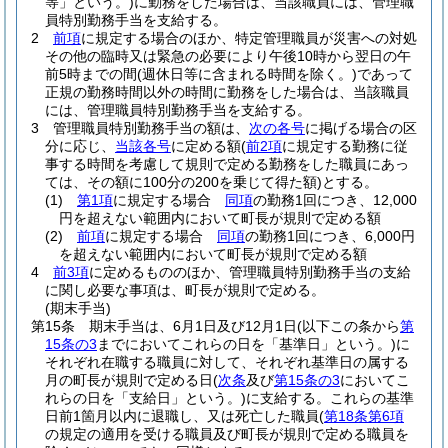
等」という。)
に勤務をした場合は、当該職員には、管理職
員特別勤務手当を支給する。
2
前項
に規定する場合のほか、特定管理職員が災害への対処
その他の臨時又は緊急の必要により午後10時から翌日の午
前5時までの間
(週休日等に含まれる時間を除く。)
であって
正規の勤務時間以外の時間に勤務をした場合は、当該職員
には、管理職員特別勤務手当を支給する。
3
管理職員特別勤務手当の額は、
次の各号
に掲げる場合の区
分に応じ、
当該各号
に定める額
(
前2項
に規定する勤務に従
事する時間を考慮して規則で定める勤務をした職員にあっ
ては、その額に100分の200を乗じて得た額)
とする。
(1)
第1項
に規定する場合
同項
の勤務1回につき、12,000
円を超えない範囲内において町長が規則で定める額
(2)
前項
に規定する場合
同項
の勤務1回につき、6,000円
を超えない範囲内において町長が規則で定める額
4
前3項
に定めるもののほか、管理職員特別勤務手当の支給
に関し必要な事項は、町長が規則で定める。
(期末手当)
第15条
期末手当は、6月1日及び12月1日
(以下この条から
第
15条の3
までにおいてこれらの日を「基準日」という。)
に
それぞれ在職する職員に対して、それぞれ基準日の属する
月の町長が規則で定める日
(
次条
及び
第15条の3
においてこ
れらの日を「支給日」という。)
に支給する。
これらの基準
日前1箇月以内に退職し、又は死亡した職員
(
第18条第6項
の規定の適用を受ける職員及び町長が規則で定める職員を