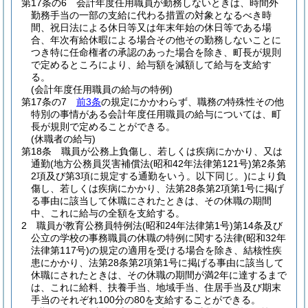
第17条の6
会計年度任用職員が勤務しないときは、時間外
勤務手当の一部の支給に代わる措置の対象となるべき時
間、祝日法による休日等又は年末年始の休日等である場
合、年次有給休暇による場合その他その勤務しないことに
つき特に任命権者の承認のあった場合を除き、町長が規則
で定めるところにより、給与額を減額して給与を支給す
る。
(会計年度任用職員の給与の特例)
第17条の7
前3条
の規定にかかわらず、職務の特殊性その他
特別の事情がある会計年度任用職員の給与については、町
長が規則で定めることができる。
(休職者の給与)
第18条
職員が公務上負傷し、若しくは疾病にかかり、又は
通勤
(地方公務員災害補償法
(昭和42年法律第121号)
第2条第
2項及び第3項に規定する通勤をいう。以下同じ。)
により負
傷し、若しくは疾病にかかり、法第28条第2項第1号に掲げ
る事由に該当して休職にされたときは、その休職の期間
中、これに給与の全額を支給する。
2
職員が教育公務員特例法
(昭和24年法律第1号)
第14条及び
公立の学校の事務職員の休職の特例に関する法律
(昭和32年
法律第117号)
の規定の適用を受ける場合を除き、結核性疾
患にかかり、法第28条第2項第1号に掲げる事由に該当して
休職にされたときは、その休職の期間が満2年に達するまで
は、これに給料、扶養手当、地域手当、住居手当及び期末
手当のそれぞれ100分の80を支給することができる。