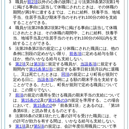
3
職員が
前2項
以外の心身の故障により法第28条第2項第1号
に掲げる事由に該当して休職にされたときは、その休職の
期間が満1年に達するまでは、これに給料、扶養手当、地域
手当、住居手当及び期末手当のそれぞれ100分の80を支給
することができる。
4
職員が法第28条第2項第2号に掲げる事由に該当して休職
にされたときは、その休職の期間中、これに給料、扶養手
当、地域手当及び住居手当のそれぞれ100分の60以内を支
給することができる。
5
法第28条第2項の規定により休職にされた職員には、他の
条例に別段の定めがない限り、
前各項
に定める給与を除く
ほか、他のいかなる給与も支給しない。
6
第2項
又は
第3項
に規定する職員が、
当該各項
に規定する
期間内で
第15条第1項
に規定する基準日前1箇月以内に退職
し、又は死亡したときは、
同項
の規定により町長が規則で
定める日に、
当該各項
の例による額の期末手当を支給する
ことができる。
ただし、町長が規則で定める職員について
は、この限りでない。
7
前項
の規定の適用を受ける職員の期末手当の支給について
は、
第15条の2
及び
第15条の3
の規定を準用する。
この場合
において、
第15条の2
中「前条第1項」とあるのは、「第18
条第6項」と読み替えるものとする。
8
法第55条の2第1項ただし書の許可を受けた職員には、そ
の許可が効力を有する間は、いかなる給与も支給しない。
9
第1項
及び
第5項
の規定は、会計年度任用職員について準