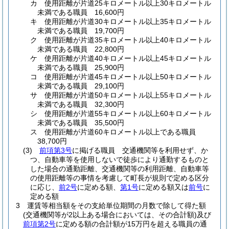
カ
使用距離が片道25キロメートル以上30キロメートル
未満である職員 16,600円
キ
使用距離が片道30キロメートル以上35キロメートル
未満である職員 19,700円
ク
使用距離が片道35キロメートル以上40キロメートル
未満である職員 22,800円
ケ
使用距離が片道40キロメートル以上45キロメートル
未満である職員 25,900円
コ
使用距離が片道45キロメートル以上50キロメートル
未満である職員 29,100円
サ
使用距離が片道50キロメートル以上55キロメートル
未満である職員 32,300円
シ
使用距離が片道55キロメートル以上60キロメートル
未満である職員 35,500円
ス
使用距離が片道60キロメートル以上である職員
38,700円
(3)
前項第3号
に掲げる職員 交通機関等を利用せず、か
つ、自動車等を使用しないで徒歩により通勤するものと
した場合の通勤距離、交通機関等の利用距離、自動車等
の使用距離等の事情を考慮して町長が規則で定める区分
に応じ、
前2号
に定める額、
第1号
に定める額又は
前号
に
定める額
3
運賃等相当額をその支給単位期間の月数で除して得た額
(交通機関等が2以上ある場合においては、その合計額)
及び
前項第2号
に定める額の合計額が15万円を超える職員の通