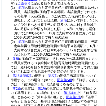
ぞれ
当該各号
に定める額を超えてはならない。
(1)
前項
の職員のうち定年前再任用短時間勤務職員以外の
職員 当該職員の勤勉手当基礎額に当該職員がそれぞれ
その基準日現在
(退職し、又は死亡した職員にあっては、
退職し、又は死亡した日現在。
次項
において同じ。)
にお
いて受けるべき扶養手当の月額及びこれに対する地域手
当の月額の合計額を加算した額に、6月に支給する場合に
おいては100分の105、12月に支給する場合においては
100分の107.5を乗じて得た額の総額
(2)
前項
の職員のうち定年前再任用短時間勤務職員 当該
定年前再任用短時間勤務職員の勤勉手当基礎額に、6月に
支給する場合においては100分の50、12月に支給する場
合においては100分の52.5を乗じて得た額の総額
3
前項
の勤勉手当基礎額は、それぞれその基準日現在におい
て職員が受けるべき給料の月額
(育児短時間勤務職員にあっ
ては、給料の月額を育児短時間勤務算出率で除して得た額)
及びこれに対する地域手当の月額の合計額とする。
4
第15条第5項
の規定は、
第2項
の勤勉手当基礎額について
準用する。
この場合において、
同条第5項
中「前項」とある
のは、「第16条第3項」と読み替えるものとする。
5
前2条
の規定は、
第1項
の規定による勤勉手当の支給につ
いて準用する。
この場合において、
第15条の2
中「前条第1
項」とあるのは「第16条第1項」と、
同条第1号
中「基準日
から」とあるのは「基準日
(第16条第1項に規定する基準日
をいう。以下この条及び次条第5項第3号において同じ。)
か