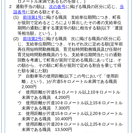
ロメートル未満であるものを除く。)
2
通勤手当の額は、
次の各号
に掲げる職員の区分に応じ、
当
該各号
に定める額とする。
(1)
前項第1号
に掲げる職員 支給単位期間につき、町長
が規則で定めるところにより算出したその者の支給単位
期間の通勤に要する運賃等の額に相当する額
(以下「運賃
等相当額」という。)
(2)
前項第2号
に掲げる職員 次に掲げる職員の区分に応
じ、支給単位期間につき、それぞれ次に定める額
(定年前
再任用短時間勤務職員、育児短時間勤務職員及び任期付
育児短時間勤務職員のうち、支給単位期間当たりの通勤
回数を考慮して町長が規則で定める職員にあっては、そ
の額から、その額に町長が規則で定める割合を乗じて得
た額を減じた額)
ア
自動車等の使用距離
(以下この号において「使用距
離」という。)
が片道5キロメートル未満である職員
2,000円
イ
使用距離が片道5キロメートル以上10キロメートル
未満である職員 4,200円
ウ
使用距離が片道10キロメートル以上15キロメートル
未満である職員 7,300円
エ
使用距離が片道15キロメートル以上20キロメートル
未満である職員 10,400円
オ
使用距離が片道20キロメートル以上25キロメートル
未満である職員 13,500円