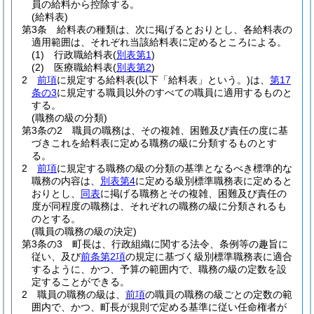
員の給料から控除する。
(給料表)
第3条
給料表の種類は、次に掲げるとおりとし、各給料表の
適用範囲は、それぞれ当該給料表に定めるところによる。
(1)
行政職給料表
(
別表第1
)
(2)
医療職給料表
(
別表第2
)
2
前項
に規定する給料表
(以下「給料表」という。)
は、
第17
条の3
に規定する職員以外のすべての職員に適用するものと
する。
(職務の級の分類)
第3条の2
職員の職務は、その複雑、困難及び責任の度に基
づきこれを給料表に定める職務の級に分類するものとす
る。
2
前項
に規定する職務の級の分類の基準となるべき標準的な
職務の内容は、
別表第4
に定める級別標準職務表に定めると
おりとし、
同表
に掲げる職務とその複雑、困難及び責任の
度が同程度の職務は、それぞれの職務の級に分類されるも
のとする。
(職員の職務の級の決定)
第3条の3
町長は、行政組織に関する法令、条例等の趣旨に
従い、及び
前条第2項
の規定に基づく級別標準職務表に適合
するように、かつ、予算の範囲内で、職務の級の定数を設
定することができる。
2
職員の職務の級は、
前項
の職員の職務の級ごとの定数の範
囲内で、かつ、町長が規則で定める基準に従い任命権者が