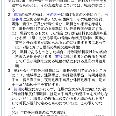
第17条の5
第2号会計年度任用職員には、給料及び手当を支
給するものとし、その支給方法については、職員の例によ
る。
2
前項
の給料の額は、
次の各号
に掲げる者の区分に応じ、
当
該各号
に定める額を超えない範囲内で、その職務の複雑、
困難、責任の度及び特殊性並びに職員との権衡を考慮し
て、町長が規則で定める基準に従い任命権者が決定する。
(1)
職員であるものとした場合に行政職給料表の適用を受
ける者 1級における最高の号給の給料月額
(特に困難な
業務と任命権者が認められるものに従事する者にあって
は、2級における最高の号給の給料月額)
(2)
職員であるものとした場合に行政職給料表以外の各給
料表の適用を受ける者
前号
に掲げる者との権衡を考慮
して町長が規則で定める職務の級における最高の号給月
額
3
第2号会計年度任用職員には、町長が規則で定めるところ
により、地域手当、通勤手当、特殊勤務手当、時間外勤務
手当、宿日直手当、夜間勤務手当及び休日勤務手当、期末
手当及び勤勉手当を支給する。
4
前項
の規定にかかわらず、任期の定めが6月に満たない第
2号会計年度任用職員には期末手当及び勤勉手当を支給しな
い。
ただし、職員との権衡上必要があると認められる者と
して町長が規則で定めるものについては、この限りでな
い。
(会計年度任用職員の給与の減額)