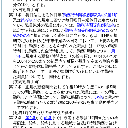
分の100」とする。
(休日勤務手当)
第11条
祝日法による休日等
(
勤務時間等条例第2条の2第1項
又は
第2条の3
の規定に基づき毎日曜日を週休日と定められ
ている職員以外の職員にあっては、
勤務時間等条例第6条
に
規定する祝日法による休日が
勤務時間等条例第2条の3
及び
第2条の4
の規定に基づく週休日に当たるときは、町長が規
則で定める日)
及び年末年始の休日等において、正規の勤務
時間中に勤務することを命ぜられた職員には、正規の勤務
時間中に勤務した全時間に対して、勤務1時間につき、
第
13条
に規定する勤務1時間当たりの給与額に100分の125か
ら100分の150までの範囲内で町長が規則で定める割合を乗
じて得た額を休日勤務手当として支給する。
これらの日に
準ずるものとして、町長が規則で定める日において勤務し
た職員についても、同様とする。
(夜間勤務手当)
第12条
正規の勤務時間として午後10時から翌日の午前5時
までの間に勤務することを命ぜられた職員には、その間に
勤務した全時間に対して、勤務1時間につき、
次条
に規定す
る勤務1時間当たりの給与額の100分の25を夜間勤務手当と
して支給する。
(勤務1時間当たりの給与額の算出)
第13条
第9条
から
前条
までに規定する勤務1時間当たりの給
与額は、給料、給料に対する地域手当及び特殊勤務手当
(月