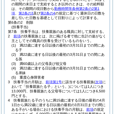
の期間の末日まで支給するとき以外のときは、その給料額
は、その期間の現日数から
勤務時間等条例第2条の2第1
項
、
第2条の3
及び
第2条の4
の規定に基づく週休日の日数を
差し引いた日数を基礎として日割りによって計算する。
第6条の2
削除
(扶養手当)
第7条
扶養手当は、扶養親族のある職員に対して支給する。
2
前項
の扶養親族とは、次に掲げる者で他に生計の途がなく
主としてその職員の扶養を受けているものをいう。
(1)
満22歳に達する日以後の最初の3月31日までの間にあ
る子
(2)
満22歳に達する日以後の最初の3月31日までの間にあ
る孫
(3)
満60歳以上の父母及び祖父母
(4)
満22歳に達する日以後の最初の3月31日までの間にあ
る弟妹
(5)
重度心身障害者
3
扶養手当の月額は、
前項第1号
に該当する扶養親族
(
次項
に
おいて「扶養親族たる子」という。)
については1人につき
13,000円、扶養親族たる父母等については1人につき6,500
円とする。
4
扶養親族たる子のうちに満15歳に達する日後の最初の4月
1日から満22歳に達する日以後の最初の3月31日までの間に
ある子がいる場合における扶養手当の月額は、
前項
の規定