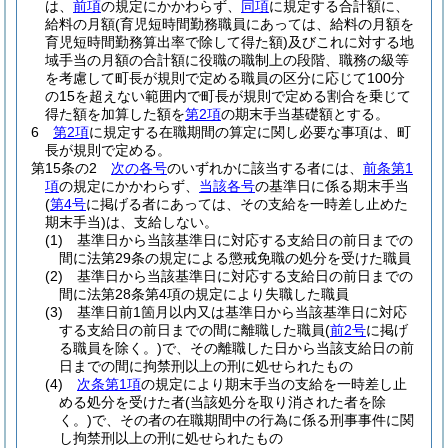
は、
前項
の規定にかかわらず、
同項
に規定する合計額に、
給料の月額
(育児短時間勤務職員にあっては、給料の月額を
育児短時間勤務算出率で除して得た額)
及びこれに対する地
域手当の月額の合計額に役職の職制上の段階、職務の級等
を考慮して町長が規則で定める職員の区分に応じて100分
の15を超えない範囲内で町長が規則で定める割合を乗じて
得た額を加算した額を
第2項
の期末手当基礎額とする。
6
第2項
に規定する在職期間の算定に関し必要な事項は、町
長が規則で定める。
第15条の2
次の各号
のいずれかに該当する者には、
前条第1
項
の規定にかかわらず、
当該各号
の基準日に係る期末手当
(
第4号
に掲げる者にあっては、その支給を一時差し止めた
期末手当)
は、支給しない。
(1)
基準日から当該基準日に対応する支給日の前日までの
間に法第29条の規定による懲戒免職の処分を受けた職員
(2)
基準日から当該基準日に対応する支給日の前日までの
間に法第28条第4項の規定により失職した職員
(3)
基準日前1箇月以内又は基準日から当該基準日に対応
する支給日の前日までの間に離職した職員
(
前2号
に掲げ
る職員を除く。)
で、その離職した日から当該支給日の前
日までの間に拘禁刑以上の刑に処せられたもの
(4)
次条第1項
の規定により期末手当の支給を一時差し止
める処分を受けた者
(当該処分を取り消された者を除
く。)
で、その者の在職期間中の行為に係る刑事事件に関
し拘禁刑以上の刑に処せられたもの