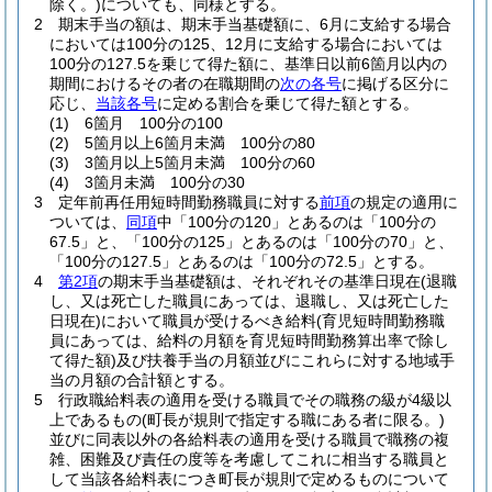
除く。)
についても、同様とする。
2
期末手当の額は、期末手当基礎額に、6月に支給する場合
においては100分の125、12月に支給する場合においては
100分の127.5を乗じて得た額に、基準日以前6箇月以内の
期間におけるその者の在職期間の
次の各号
に掲げる区分に
応じ、
当該各号
に定める割合を乗じて得た額とする。
(1)
6箇月 100分の100
(2)
5箇月以上6箇月未満 100分の80
(3)
3箇月以上5箇月未満 100分の60
(4)
3箇月未満 100分の30
3
定年前再任用短時間勤務職員に対する
前項
の規定の適用に
ついては、
同項
中「100分の120」とあるのは「100分の
67.5」と、「100分の125」とあるのは「100分の70」と、
「100分の127.5」とあるのは「100分の72.5」とする。
4
第2項
の期末手当基礎額は、それぞれその基準日現在
(退職
し、又は死亡した職員にあっては、退職し、又は死亡した
日現在)
において職員が受けるべき給料
(育児短時間勤務職
員にあっては、給料の月額を育児短時間勤務算出率で除し
て得た額)
及び扶養手当の月額並びにこれらに対する地域手
当の月額の合計額とする。
5
行政職給料表の適用を受ける職員でその職務の級が4級以
上であるもの
(町長が規則で指定する職にある者に限る。)
並びに同表以外の各給料表の適用を受ける職員で職務の複
雑、困難及び責任の度等を考慮してこれに相当する職員と
して当該各給料表につき町長が規則で定めるものについて