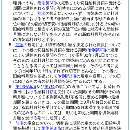
職員のうち、
附則第6項
の規定により切替給料月額を受ける
期間に通算される期間が切替表に定める期間に達しない者
については、
前項
の規定にかかわらず、切替表の旧給料月
額の欄におけるその者の旧給料月額に相当する額の直近上
位の額
(その額が切替表の旧給料月額の欄におけるその者の
旧給料月額に相当する額の直近下位の額に対応する新給料
月額に達しない額であるときは、その新給料月額)
をその者
の切替給料月額とする。
5
前項
の規定により切替給料月額を決定された職員について
は、その者の切替給料月額を受ける期間
(
附則第6項
の規定
により通算される期間を含む。)
が昭和32年7月1日までに
その者の旧給料月額について切替表に定める期間に達する
こととなる者にあっては同年同月同日を、その他の者にあ
っては同年10月1日をそれぞれ切替日とみなし、その者の
旧給料月額を基礎として
附則第3項
の規定を適用し、その日
におけるその者の給料月額を決定するものとする。
6
第4条第5項
及び
第7項
の規定の適用については、切替日の
前日における給料月額を受けていた期間
(その期間がその給
料月額について旧条例第4条第1項各号に定める期間の最短
期間を超えるときは、その最短期間)
に3月
(切替日の前日に
おける給料月額を受けていた期間が3月未満である職員で町
長の定めるものについては、6月)
を加えた期間を切替給料
月額を受ける期間に通算する。
7
前項
の場合において、切替表に期間の定めのある旧給料月
額を基礎として
附則第3項
の規定に基づき切替給料月額を決