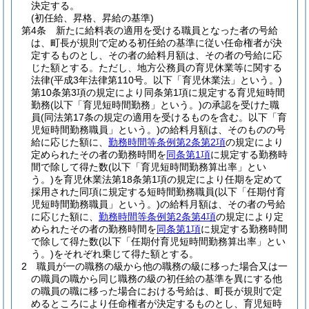
決定する。
(初任給、昇格、昇給の基準)
第4条
新たに給料表の適用を受ける職員となった者の号給
は、町長が規則で定める初任給の基準に従い任命権者が決
定するものとし、その者の給料月額は、その者の号給に応
じた額とする。
ただし、地方公務員の育児休業等に関する
法律
(平成3年法律第110号。以下「育児休業法」という。)
第10条第3項の規定により同条第1項に規定する育児短時間
勤務
(以下「育児短時間勤務」という。)
の承認を受けた職
員
(同法第17条の規定の適用を受けるものを含む。以下「育
児短時間勤務職員」という。)
の給料月額は、そのものの号
給に応じた額に、
勤務時間等条例第2条第2項
の規定により
定められたその者の勤務時間を
同条第1項
に規定する勤務時
間で除して得た数
(以下「育児短時間勤務算出率」とい
う。)
を育児休業法第18条第1項の規定により任期を定めて
採用された同項に規定する短時間勤務職員
(以下「任期付育
児短時間勤務職員」という。)
の給料月額は、その者の号給
に応じた額に、
勤務時間等条例第2条第4項
の規定により定
められたその者の勤務時間を
同条第1項
に規定する勤務時間
で除して得た数
(以下「任期付育児短時間勤務算出率」とい
う。)
をそれぞれ乗じて得た額とする。
2
職員が一の職務の級から他の職務の級に移った場合又は一
の職員の職から同じ職務の級の初任給の基準を異にする他
の職員の職に移った場合における号給は、町長が規則で定
めるところにより任命権者が決定するものとし、育児短時