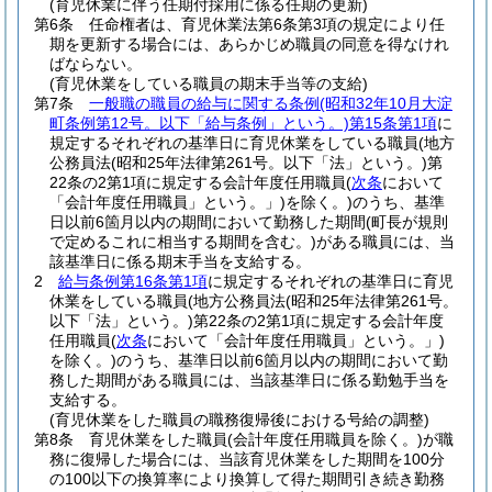
(育児休業に伴う任期付採用に係る任期の更新)
第6条
任命権者は、育児休業法第6条第3項の規定により任
期を更新する場合には、あらかじめ職員の同意を得なけれ
ばならない。
(育児休業をしている職員の期末手当等の支給)
第7条
一般職の職員の給与に関する条例
(昭和32年10月大淀
町条例第12号。以下「給与条例」という。)
第15条第1項
に
規定するそれぞれの基準日に育児休業をしている職員
(地方
公務員法
(昭和25年法律第261号。以下「法」という。)
第
22条の2第1項に規定する会計年度任用職員
(
次条
において
「会計年度任用職員」という。」)
を除く。)
のうち、基準
日以前6箇月以内の期間において勤務した期間
(町長が規則
で定めるこれに相当する期間を含む。)
がある職員には、当
該基準日に係る期末手当を支給する。
2
給与条例第16条第1項
に規定するそれぞれの基準日に育児
休業をしている職員
(地方公務員法
(昭和25年法律第261号。
以下「法」という。)
第22条の2第1項に規定する会計年度
任用職員
(
次条
において「会計年度任用職員」という。」)
を除く。)
のうち、基準日以前6箇月以内の期間において勤
務した期間がある職員には、当該基準日に係る勤勉手当を
支給する。
(育児休業をした職員の職務復帰後における号給の調整)
第8条
育児休業をした職員
(会計年度任用職員を除く。)
が職
務に復帰した場合には、当該育児休業をした期間を100分
の100以下の換算率により換算して得た期間引き続き勤務