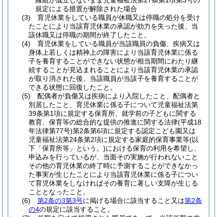
縁組が成立しないまま児童福祉法第27条第1項第3号の
規定による措置が解除された場合
(3)
育児休業をしている職員が休職又は停職の処分を受け
たことにより当該育児休業の承認が効力を失った後、当
該休職又は停職の期間が終了したこと。
(4)
育児休業をしている職員が当該職員の負傷、疾病又は
身体上若しくは精神上の障害により当該育児休業に係る
子を養育することができない状態が相当期間にわたり継
続することが見込まれることにより当該育児休業の承認
が取り消された後、当該職員が当該子を養育することが
できる状態に回復したこと。
(5)
配偶者が負傷又は疾病により入院したこと、配偶者と
別居したこと、育児休業に係る子について児童福祉法第
39条第1項に規定する保育所、就学前の子どもに関する
教育、保育等の総合的な提供の推進に関する法律
(平成18
年法律第77号)
第2条第6項に規定する認定こども園又は
児童福祉法第24条第2項に規定する家庭的保育事業等
(以
下「保育所等」という。)
における保育の利用を希望し、
申込みを行っているが、当面その実施が行われないこと
その他の育児休業の終了時に予測することができなかっ
た事実が生じたことにより当該育児休業に係る子につい
て育児休業をしなければその養育に著しい支障が生じる
こととなったこと。
(6)
第2条の3第3号
に掲げる場合に該当すること又は
第2条
の4
の規定に該当すること。