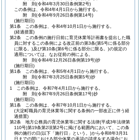
附
則
(令和4年3月30日
条例第2号)
この条例は、令和4年4月1日から施行する。
附
則
(令和4年9月26日
条例第14号)
(施行期日)
第1条
この条例は、令和4年10月1日から施行する。
(経過措置)
第2条
この条例の施行日前に育児休業等計画書を提出した職
員に対するこの条例による改正前の第3条
(第5号に係る部分
に限る。)
及び第10条
(第6号に係る部分に限る。)
の規定の
適用については、なお従前の例による。
附
則
(令和4年12月26日
条例第19号)
抄
(施行期日)
第1条
この条例は、令和5年4月1日から施行する。
附
則
(令和7年3月25日
条例第5号)
抄
(施行期日)
1
この条例は、令和7年4月1日から施行する。
附
則
(令和7年9月26日
条例第17号)
抄
(施行期日)
第1条
この条例は、令和7年10月1日から施行する。
(大淀町職員の育児休業等に関する条例の一部改正に伴う経
過措置)
第2条
地方公務員の育児休業等に関する法律
(平成3年法律第
110号)
第19条第2項第2号に掲げる範囲内において、この条
例の施行の日
(以下「施行日」という。)
から令和8年3月31
日までの間における部分休業の承認の請求をする場合にお