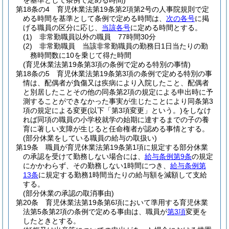
を基準として条例で定める時間)
第18条の4
育児休業法第19条第2項第2号の人事院規則で定
める時間を基準として条例で定める時間は、
次の各号
に掲
げる職員の区分に応じ、
当該各号
に定める時間とする。
(1)
非常勤職員以外の職員 77時間30分
(2)
非常勤職員 当該非常勤職員の勤務日1日当たりの勤
務時間数に10を乗じて得た時間
(育児休業法第19条第3項の条例で定める特別の事情)
第18条の5
育児休業法第19条第3項の条例で定める特別の事
情は、配偶者が負傷又は疾病により入院したこと、配偶者
と別居したことその他の同条第2項の規定による申出時に予
測することができなかった事実が生じたことにより同条第3
項の規定による変更
(以下「第3項変更」という。)
をしなけ
れば同項の職員の小学校就学の始期に達するまでの子の養
育に著しい支障が生じると任命権者が認める事情とする。
(部分休業をしている職員の給与の取扱い)
第19条
職員が育児休業法第19条第1項に規定する部分休業
の承認を受けて勤務しない場合には、
給与条例第9条
の規定
にかかわらず、その勤務しない1時間につき、
給与条例第
13条
に規定する勤務1時間当たりの給与額を減額して支給
する。
(部分休業の承認の取消事由)
第20条
育児休業法第19条第6項において準用する育児休業
法第5条第2項の条例で定める事由は、職員が
第3項
変更を
したときとする。