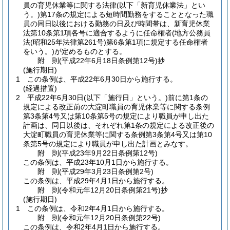
員の育児休業等に関する法律
(以下「新育児休業法」とい
う。)
第17条の規定による短時間勤務をすることとなった職
員の同日以後における勤務の日及び時間帯は、新育児休業
法第10条第1項各号に適合するように任命権者
(地方公務員
法
(昭和25年法律第261号)
第6条第1項に規定する任命権者
をいう。)
が定めるものとする。
附
則
(平成22年6月18日
条例第12号)
抄
(施行期日)
1
この条例は、平成22年6月30日から施行する。
(経過措置)
2
平成22年6月30日
(以下「施行日」という。)
前に第1条の
規定による改正前の大淀町職員の育児休業等に関する条例
第3条第4号又は第10条第5号の規定により職員が申し出た
計画は、同日以後は、それぞれ第1条の規定による改正後の
大淀町職員の育児休業等に関する条例第3条第4号又は第10
条第5号の規定により職員が申し出た計画とみなす。
附
則
(平成23年9月22日
条例第12号)
この条例は、平成23年10月1日から施行する。
附
則
(平成29年3月23日
条例第2号)
この条例は、平成29年4月1日から施行する。
附
則
(令和元年12月20日
条例第21号)
抄
(施行期日)
1
この条例は、令和2年4月1日から施行する。
附
則
(令和元年12月20日
条例第22号)
この条例は、令和2年4月1日から施行する。