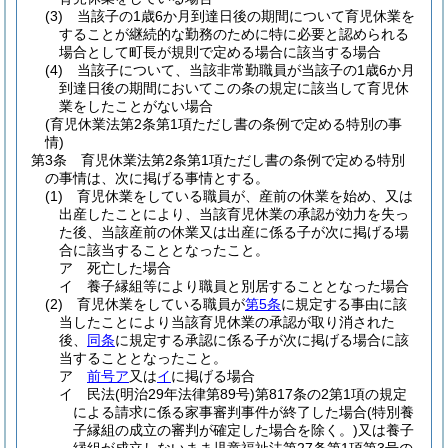
(3)
当該子の1歳6か月到達日後の期間について育児休業を
することが継続的な勤務のために特に必要と認められる
場合として町長が規則で定める場合に該当する場合
(4)
当該子について、当該非常勤職員が当該子の1歳6か月
到達日後の期間においてこの条の規定に該当して育児休
業をしたことがない場合
(育児休業法第2条第1項ただし書の条例で定める特別の事
情)
第3条
育児休業法第2条第1項ただし書の条例で定める特別
の事情は、次に掲げる事情とする。
(1)
育児休業をしている職員が、産前の休業を始め、又は
出産したことにより、当該育児休業の承認が効力を失っ
た後、当該産前の休業又は出産に係る子が次に掲げる場
合に該当することとなったこと。
ア
死亡した場合
イ
養子縁組等により職員と別居することとなった場合
(2)
育児休業をしている職員が
第5条
に規定する事由に該
当したことにより当該育児休業の承認が取り消された
後、
同条
に規定する承認に係る子が次に掲げる場合に該
当することとなったこと。
ア
前号ア
又は
イ
に掲げる場合
イ
民法
(明治29年法律第89号)
第817条の2第1項の規定
による請求に係る家事審判事件が終了した場合
(特別養
子縁組の成立の審判が確定した場合を除く。)
又は養子