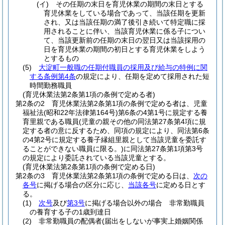
(イ)
その任期の末日を育児休業の期間の末日とする
育児休業をしている場合であって、当該任期を更新
され、又は当該任期の満了後引き続いて特定職に採
用されることに伴い、当該育児休業に係る子につい
て、当該更新前の任期の末日の翌日又は当該採用の
日を育児休業の期間の初日とする育児休業をしよう
とするもの
(5)
大淀町一般職の任期付職員の採用及び給与の特例に関
する条例第4条
の規定により、任期を定めて採用された短
時間勤務職員
(育児休業法第2条第1項の条例で定める者)
第2条の2
育児休業法第2条第1項の条例で定める者は、児童
福祉法
(昭和22年法律第164号)
第6条の4第1号に規定する養
育里親である職員
(児童の親その他の同法第27条第4項に規
定する者の意に反するため、同項の規定により、同法第6条
の4第2号に規定する養子縁組里親として当該児童を委託す
ることができない職員に限る。)
に同法第27条第1項第3号
の規定により委託されている当該児童とする。
(育児休業法第2条第1項の条例で定める日)
第2条の3
育児休業法第2条第1項の条例で定める日は、
次の
各号
に掲げる場合の区分に応じ、
当該各号
に定める日とす
る。
(1)
次号
及び
第3号
に掲げる場合以外の場合 非常勤職員
の養育する子の1歳到達日
(2)
非常勤職員の配偶者
(届出をしないが事実上婚姻関係