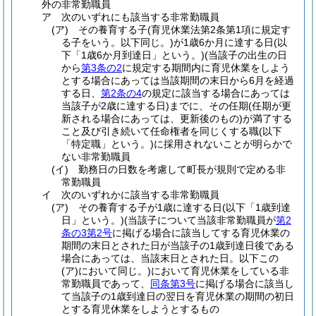
外の非常勤職員
ア
次のいずれにも該当する非常勤職員
(ア)
その養育する子
(育児休業法第2条第1項に規定す
る子をいう。以下同じ。)
が1歳6か月に達する日
(以
下「1歳6か月到達日」という。)
(当該子の出生の日
から
第3条の2
に規定する期間内に育児休業をしよう
とする場合にあっては当該期間の末日から6月を経過
する日、
第2条の4
の規定に該当する場合にあっては
当該子が2歳に達する日)
までに、その任期
(任期が更
新される場合にあっては、更新後のもの)
が満了する
こと及び引き続いて任命権者を同じくする職
(以下
「特定職」という。)
に採用されないことが明らかで
ない非常勤職員
(イ)
勤務日の日数を考慮して町長が規則で定める非
常勤職員
イ
次のいずれかに該当する非常勤職員
(ア)
その養育する子が1歳に達する日
(以下「1歳到達
日」という。)
(当該子について当該非常勤職員が
第2
条の3第2号
に掲げる場合に該当してする育児休業の
期間の末日とされた日が当該子の1歳到達日後である
場合にあっては、当該末日とされた日。以下この
(ア)
において同じ。)
において育児休業をしている非
常勤職員であって、
同条第3号
に掲げる場合に該当し
て当該子の1歳到達日の翌日を育児休業の期間の初日
とする育児休業をしようとするもの