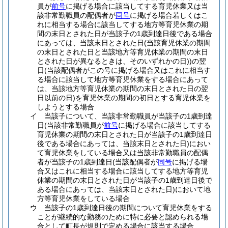
員が
前号
に掲げる場合に該当してする育児休業又は当
該非常勤職員の配偶者が
同号
に掲げる場合若しくはこ
れに相当する場合に該当してする地方等育児休業の期
間の末日とされた日が当該子の1歳到達日後である場合
にあっては、当該末日とされた日
(当該育児休業の期間
の末日とされた日と当該地方等育児休業の期間の末日
とされた日が異なるときは、そのいずれかの日)
)
の翌
日
(当該配偶者がこの号に掲げる場合又はこれに相当す
る場合に該当して地方等育児休業をする場合にあって
は、当該地方等育児休業の期間の末日とされた日の翌
日以前の日)
を育児休業の期間の初日とする育児休業を
しようとする場合
イ
当該子について、当該非常勤職員が当該子の1歳到達
日
(当該非常勤職員が
前号
に掲げる場合に該当してする
育児休業の期間の末日とされた日が当該子の1歳到達日
後である場合にあっては、当該末日とされた日)
におい
て育児休業をしている場合又は当該非常勤職員の配偶
者が当該子の1歳到達日
(当該配偶者が
同号
に掲げる場
合又はこれに相当する場合に該当してする地方等育児
休業の期間の末日とされた日が当該子の1歳到達日後で
ある場合にあっては、当該末日とされた日)
において地
方等育児休業をしている場合
ウ
当該子の1歳到達日後の期間について育児休業をする
ことが継続的な勤務のために特に必要と認められる場
合として町長が規則で定める場合に該当する場合