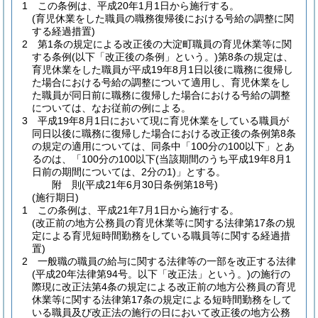
1
この条例は、平成20年1月1日から施行する。
(育児休業をした職員の職務復帰後における号給の調整に関
する経過措置)
2
第1条の規定による改正後の大淀町職員の育児休業等に関
する条例
(以下「改正後の条例」という。)
第8条の規定は、
育児休業をした職員が平成19年8月1日以後に職務に復帰し
た場合における号給の調整について適用し、育児休業をし
た職員が同日前に職務に復帰した場合における号給の調整
については、なお従前の例による。
3
平成19年8月1日において現に育児休業をしている職員が
同日以後に職務に復帰した場合における改正後の条例第8条
の規定の適用については、同条中「100分の100以下」とあ
るのは、「100分の100以下
(当該期間のうち平成19年8月1
日前の期間については、2分の1)
」とする。
附
則
(平成21年6月30日
条例第18号)
(施行期日)
1
この条例は、平成21年7月1日から施行する。
(改正前の地方公務員の育児休業等に関する法律第17条の規
定による育児短時間勤務をしている職員等に関する経過措
置)
2
一般職の職員の給与に関する法律等の一部を改正する法律
(平成20年法律第94号。以下「改正法」という。)
の施行の
際現に改正法第4条の規定による改正前の地方公務員の育児
休業等に関する法律第17条の規定による短時間勤務をして
いる職員及び改正法の施行の日において改正後の地方公務