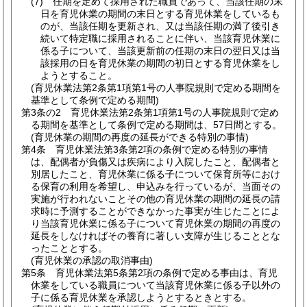
(7)
任期を定めて採用された職員であって、当該任期の末
日を育児休業の期間の末日とする育児休業をしているも
のが、当該任期を更新され、又は当該任期の満了後引き
続いて特定職に採用されることに伴い、当該育児休業に
係る子について、当該更新前の任期の末日の翌日又は当
該採用の日を育児休業の期間の初日とする育児休業をし
ようとすること。
(育児休業法第2条第1項第1号の人事院規則で定める期間を
基準として条例で定める期間)
第3条の2
育児休業法第2条第1項第1号の人事院規則で定め
る期間を基準として条例で定める期間は、57日間とする。
(育児休業の期間の再度の延長ができる特別の事情)
第4条
育児休業法第3条第2項の条例で定める特別の事情
は、配偶者が負傷又は疾病により入院したこと、配偶者と
別居したこと、育児休業に係る子について保育所等におけ
る保育の利用を希望し、申込みを行っているが、当面その
実施が行われないことその他の育児休業の期間の延長の請
求時に予測することができなかった事実が生じたことによ
り当該育児休業に係る子について育児休業の期間の再度の
延長をしなければその養育に著しい支障が生じることとな
ったこととする。
(育児休業の承認の取消事由)
第5条
育児休業法第5条第2項の条例で定める事由は、育児
休業をしている職員について当該育児休業に係る子以外の
子に係る育児休業を承認しようとするときとする。