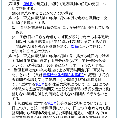
第16条
第6条
の規定は、短時間勤務職員の任期の更新につ
いて準用する。
(部分休業をすることができない職員)
第17条
育児休業法第19条第1項の条例で定める職員は、次
に掲げる職員とする。
(1)
育児休業法第17条の規定による短時間勤務をしている
職員
(2)
勤務日の日数を考慮して町長が規則で定める非常勤職
員以外の非常勤職員
(法第22条の4第1項に規定する短時
間勤務の職を占める職員を除く。
次条
において同じ。)
(第1号部分休業の承認)
第18条
育児休業法第19条第2項第1号に掲げる範囲内で請求
する同条第1項に規定する部分休業
(以下「第1号部分休業」
という。)
の承認は、30分を単位として行うものとする。
2
労働基準法第67条の規定による育児時間
(以下「育児時
間」という。)
又は
勤務時間条例第8条第4項
の規定による介
護時間の承認を受けて勤務しない職員
(非常勤職員を除
く。)
に対する
第1号
部分休業の承認については、1日につき
2時間から当該育児時間又は当該介護時間の承認を受けて勤
務しない時間を減じた時間を超えない範囲内で行うものと
する。
3
非常勤職員に対する
第1号
部分休業の承認については、1
日につき、当該非常勤職員について1日につき定められた勤
務時間から5時間45分を減じた時間を超えない範囲内で
(当
該非常勤職員が育児時間又は育児休業、介護休業等育児又