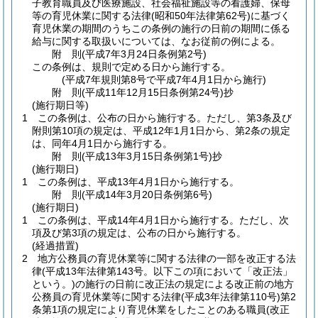
子教育職員及び医療施設、社会福祉施設等の看護婦、保母
等の育児休業に関する法律
(昭和50年法律第62号)
に基づく
育児休業の期間のうちこの条例の施行の日前の期間に係る
給与に関する取扱いについては、なお従前の例による。
附
則
(平成7年3月24日
条例第2号)
この条例は、規則で定める日から施行する。
(平成7年規則第8号で平成7年4月1日から施行)
附
則
(平成11年12月15日
条例第24号)
抄
(施行期日等)
1
この条例は、公布の日から施行する。
ただし、第3条及び
附則第10項の規定は、平成12年1月1日から、第2条の規定
は、同年4月1日から施行する。
附
則
(平成13年3月15日
条例第1号)
抄
(施行期日)
1
この条例は、平成13年4月1日から施行する。
附
則
(平成14年3月20日
条例第6号)
(施行期日)
1
この条例は、平成14年4月1日から施行する。
ただし、次
項及び第3項の規定は、公布の日から施行する。
(経過措置)
2
地方公務員の育児休業等に関する法律の一部を改正する法
律
(平成13年法律第143号。以下この項において「改正法」
という。)
の施行の日前に改正法の規定による改正前の地方
公務員の育児休業等に関する法律
(平成3年法律第110号)
第2
条第1項の規定により育児休業をしたことのある職員
(改正