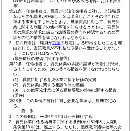
(妊娠又は出産等についての申出があった場合における措置
等)
第21条
任命権者は、職員が当該任命権者に対し、当該職員
又はその配偶者が妊娠し、又は出産したことその他これに
準ずる事実を申し出たときは、当該職員に対して、育児休
業に関する制度その他の事項を知らせるとともに、育児休
業の承認の請求に係る当該職員の意向を確認するための面
談その他の措置を講じなければならない。
2
任命権者は、職員が
前項
の規定による申出をしたことを理
由として、当該職員が不利益な取扱いを受けることがない
ようにしなければならない。
(勤務環境の整備に関する措置)
第22条
任命権者は、育児休業の承認の請求が円滑に行われ
るようにするため、次に掲げる措置を講じなければならな
い。
(1)
職員に対する育児休業に係る研修の実施
(2)
育児休業に関する相談体制の整備
(3)
その他育児休業に係る勤務環境の整備に関する措置
(委任)
第23条
この条例の施行に関し必要な事項は、規則で定め
る。
附
則
1
この条例は、平成4年4月1日から施行する。
2
育児休業に係る給与等に関する条例
(昭和51年3月大淀町
条例第19号)
は、廃止する。
ただし、義務教育諸学校等の女