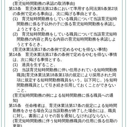
(育児短時間勤務の承認の取消事由)
第13条
育児休業法第12条において準用する同法第5条第2項
の条例で定める事由は、次に掲げる事由とする。
(1)
育児短時間勤務をしている職員について当該育児短時
間勤務に係る子以外の子に係る育児短時間勤務を承認し
ようとするとき。
(2)
育児短時間勤務をしている職員について当該育児短時
間勤務の内容と異なる内容の育児短時間勤務を承認しよ
うとするとき。
(育児休業法第17条の条例で定めるやむを得ない事情)
第14条
育児休業法第17条の条例で定めるやむを得ない事情
は、次に掲げる事情とする。
(1)
過員を生ずること。
(2)
当該育児短時間勤務に伴い任用されている短時間勤務
職員
(育児休業法第18条第1項の規定により採用された同
項に規定する短時間勤務職員をいう。以下同じ。)
を短時
間勤務職員として引き続き任用しておくことができない
こと。
(育児短時間勤務の例による短時間勤務に係る職員への通
知)
第15条
任命権者は、育児休業法第17条の規定による短時間
勤務をさせる場合又は当該勤務が終了した場合には、職員
に対し、書面によりその旨を通知しなければならない。
(育児短時間勤務に伴う短時間勤務職員の任用に係る任期の
更新)