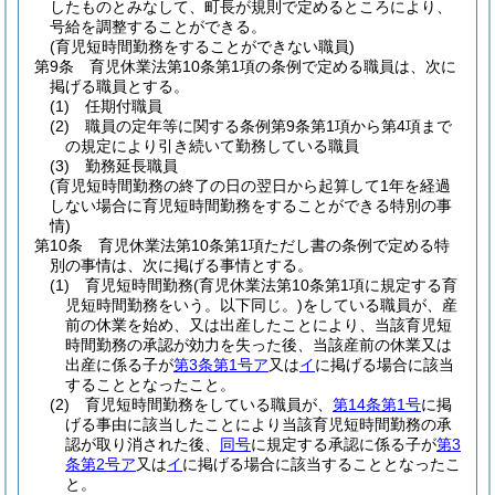
したものとみなして、町長が規則で定めるところにより、
号給を調整することができる。
(育児短時間勤務をすることができない職員)
第9条
育児休業法第10条第1項の条例で定める職員は、次に
掲げる職員とする。
(1)
任期付職員
(2)
職員の定年等に関する条例第9条第1項から第4項まで
の規定により引き続いて勤務している職員
(3)
勤務延長職員
(育児短時間勤務の終了の日の翌日から起算して1年を経過
しない場合に育児短時間勤務をすることができる特別の事
情)
第10条
育児休業法第10条第1項ただし書の条例で定める特
別の事情は、次に掲げる事情とする。
(1)
育児短時間勤務
(育児休業法第10条第1項に規定する育
児短時間勤務をいう。以下同じ。)
をしている職員が、産
前の休業を始め、又は出産したことにより、当該育児短
時間勤務の承認が効力を失った後、当該産前の休業又は
出産に係る子が
第3条第1号ア
又は
イ
に掲げる場合に該当
することとなったこと。
(2)
育児短時間勤務をしている職員が、
第14条第1号
に掲
げる事由に該当したことにより当該育児短時間勤務の承
認が取り消された後、
同号
に規定する承認に係る子が
第3
条第2号ア
又は
イ
に掲げる場合に該当することとなったこ
と。