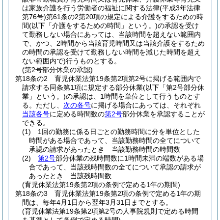
は家族介護を行う労働者の福祉に関する法律
(平成3年法律
第76号)
第61条の2第20項の規定による介護をするための時
間
(以下「介護をするための時間」という。)
の承認を受け
て勤務しない場合にあっては、当該時間を超えない範囲内
で、かつ、2時間から当該育児時間又は当該介護をするため
の時間の承認を受けて勤務しない時間を減じた時間を超え
ない範囲内で)
行うものとする。
(第2号部分休業の承認)
第18条の2
育児休業法第19条第2項第2号に掲げる範囲内で
請求する同条第1項に規定する部分休業
(以下「第2号部分休
業」という。)
の承認は、1時間を単位として行うものとす
る。
ただし、
次の各号
に掲げる場合にあっては、それぞれ
当該各号
に定める時間数の
第2号
部分休業を承認することが
できる。
(1)
1回の勤務に係る日ごとの勤務時間に分を単位とした
時間がある場合であって、当該勤務時間の全てについて
承認の請求があったとき 当該勤務時間の時間数
(2)
第2号
部分休業の残時間数に1時間未満の端数がある場
合であって、当該残時間数の全てについて承認の請求が
あったとき 当該残時間数
(育児休業法第19条第2項の条例で定める1年の期間)
第18条の3
育児休業法第19条第2項の条例で定める1年の期
間は、毎年4月1日から翌年3月31日までとする。
(育児休業法第19条第2項第2号の人事院規則で定める時間