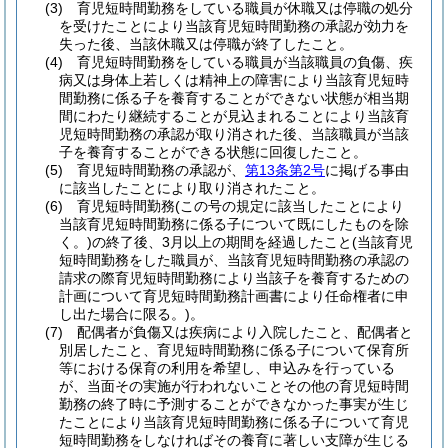
(3)
育児短時間勤務をしている職員が休職又は停職の処分
を受けたことにより当該育児短時間勤務の承認が効力を
失った後、当該休職又は停職が終了したこと。
(4)
育児短時間勤務をしている職員が当該職員の負傷、疾
病又は身体上若しくは精神上の障害により当該育児短時
間勤務に係る子を養育することができない状態が相当期
間にわたり継続することが見込まれることにより当該育
児短時間勤務の承認が取り消された後、当該職員が当該
子を養育することができる状態に回復したこと。
(5)
育児短時間勤務の承認が、
第13条第2号
に掲げる事由
に該当したことにより取り消されたこと。
(6)
育児短時間勤務
(この号の規定に該当したことにより
当該育児短時間勤務に係る子について既にしたものを除
く。)
の終了後、3月以上の期間を経過したこと
(当該育児
短時間勤務をした職員が、当該育児短時間勤務の承認の
請求の際育児短時間勤務により当該子を養育するための
計画について育児短時間勤務計画書により任命権者に申
し出た場合に限る。)
。
(7)
配偶者が負傷又は疾病により入院したこと、配偶者と
別居したこと、育児短時間勤務に係る子について保育所
等における保育の利用を希望し、申込みを行っている
が、当面その実施が行われないことその他の育児短時間
勤務の終了時に予測することができなかった事実が生じ
たことにより当該育児短時間勤務に係る子について育児
短時間勤務をしなければその養育に著しい支障が生じる