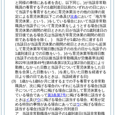
と同様の事情にある者を含む。以下同じ。)
が当該非常勤
職員の養育する子の1歳到達日以前のいずれかの日におい
て当該子を養育するために育児休業法その他の法律の規
定による育児休業
(以下この条及び
次条
において「地方等
育児休業」という。)
をしている場合において当該非常勤
職員が当該子について育児休業をしようとする場合
(当該
育児休業の期間の初日とされた日が当該子の1歳到達日の
翌日後である場合又は当該地方等育児休業の期間の初日
前である場合を除く。)
当該子が1歳2か月に達する日
(当該日が当該育児休業の期間の初日とされた日から起算
して育児休業等可能日数
(当該子の出生の日から当該子の
1歳到達日までの日数をいう。)
から育児休業等取得日数
(当該子の出生の日以後当該非常勤職員が労働基準法
(昭
和22年法律第49号)
第65条第1項又は第2項の規定により
勤務しなかった日数と当該子について育児休業をした日
数を合算した日数をいう。)
を差し引いた日数を経過する
日より後の日であるときは、当該経過する日)
(3)
1歳から1歳6か月に達するまでの子を養育する非常勤
職員が、次に掲げる場合のいずれにも該当する場合
(当該
子についてこの号に掲げる場合に該当して育児休業をし
ている場合であって
第3条第7号
に掲げる事情に該当する
ときは
イ
及び
ウ
に掲げる場合に該当する場合、町長が定
める特別の事情がある場合にあっては
ウ
に掲げる場合に
該当する場合)
当該子の1歳6か月到達日
ア
当該非常勤職員が当該子の1歳到達日
(当該非常勤職