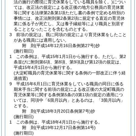
法の施行の際現に育児休業をしている職員を除く。)
につい
ては、改正法の規定による改正後の地方公務員の育児休業
等に関する法律第2条第1項ただし書の条例で定める特別の
事情には、改正法附則第2条第2項に規定する直近の育児休
業に係る子が死亡し、又は養子縁組等により職員と別居す
ることとなったことを含むものとする。
3
前項の規定は、既に同項の規定により育児休業をしたこと
がある職員には適用しない。
附
則
(平成14年12月16日
条例第27号)
抄
(施行期日)
1
この条例は、平成15年1月1日から施行する。
ただし、第2
条並びに附則第6項、第8項、第9項及び第12項の規定は、
平成15年4月1日から施行する。
(大淀町職員の育児休業等に関する条例の一部改正に伴う経
過措置)
9
平成15年6月1日に育児休業をしている職員の同日に係る
期末手当に関する前項の規定による改正後の大淀町職員の
育児休業等に関する条例第5条の3第1項の規定の適用につ
いては、同項中「6箇月以内」とあるのは、「3箇月以内」
とする。
附
則
(平成18年3月20日
条例第7号)
抄
(施行期日)
1
この条例は、平成18年4月1日から施行する。
附
則
(平成19年12月17日
条例第14号)
(施行期日)