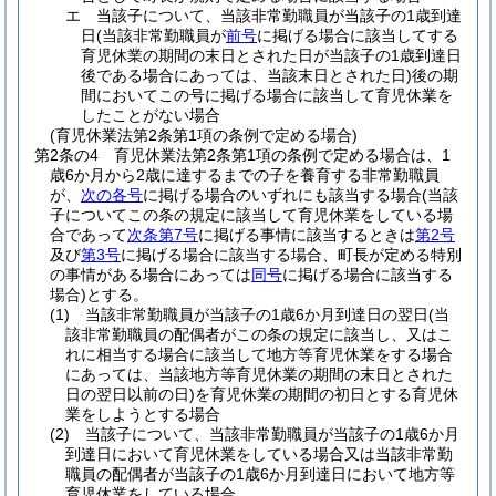
エ
当該子について、当該非常勤職員が当該子の1歳到達
日
(当該非常勤職員が
前号
に掲げる場合に該当してする
育児休業の期間の末日とされた日が当該子の1歳到達日
後である場合にあっては、当該末日とされた日)
後の期
間においてこの号に掲げる場合に該当して育児休業を
したことがない場合
(育児休業法第2条第1項の条例で定める場合)
第2条の4
育児休業法第2条第1項の条例で定める場合は、1
歳6か月から2歳に達するまでの子を養育する非常勤職員
が、
次の各号
に掲げる場合のいずれにも該当する場合
(当該
子についてこの条の規定に該当して育児休業をしている場
合であって
次条第7号
に掲げる事情に該当するときは
第2号
及び
第3号
に掲げる場合に該当する場合、町長が定める特別
の事情がある場合にあっては
同号
に掲げる場合に該当する
場合)
とする。
(1)
当該非常勤職員が当該子の1歳6か月到達日の翌日
(当
該非常勤職員の配偶者がこの条の規定に該当し、又はこ
れに相当する場合に該当して地方等育児休業をする場合
にあっては、当該地方等育児休業の期間の末日とされた
日の翌日以前の日)
を育児休業の期間の初日とする育児休
業をしようとする場合
(2)
当該子について、当該非常勤職員が当該子の1歳6か月
到達日において育児休業をしている場合又は当該非常勤
職員の配偶者が当該子の1歳6か月到達日において地方等
育児休業をしている場合