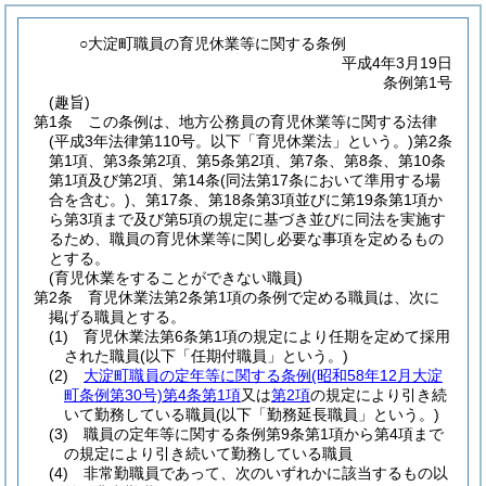
○大淀町職員の育児休業等に関する条例
平成4年3月19日
条例第1号
(趣旨)
第1条
この条例は、地方公務員の育児休業等に関する法律
(平成3年法律第110号。以下「育児休業法」という。)
第2条
第1項、第3条第2項、第5条第2項、第7条、第8条、第10条
第1項及び第2項、第14条
(同法第17条において準用する場
合を含む。)
、第17条、第18条第3項並びに第19条第1項か
ら第3項まで及び第5項の規定に基づき並びに同法を実施す
るため、職員の育児休業等に関し必要な事項を定めるもの
とする。
(育児休業をすることができない職員)
第2条
育児休業法第2条第1項の条例で定める職員は、次に
掲げる職員とする。
(1)
育児休業法第6条第1項の規定により任期を定めて採用
された職員
(以下「任期付職員」という。)
(2)
大淀町職員の定年等に関する条例
(昭和58年12月大淀
町条例第30号)
第4条第1項
又は
第2項
の規定により引き続
いて勤務している職員
(以下「勤務延長職員」という。)
(3)
職員の定年等に関する条例第9条第1項から第4項まで
の規定により引き続いて勤務している職員
(4)
非常勤職員であって、次のいずれかに該当するもの以