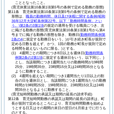
こととなったこと。
(育児休業法第10条第1項第5号の条例で定める勤務の形態)
第11条
育児休業法第10条第1項第5号の条例で定める勤務の
形態は、
職員の勤務時間、休日及び休暇に関する条例
(昭和
36年12月大淀町条例第22号。以下「勤務時間条例」とい
う。)
第2条の3第1項
の規定の適用を受ける職員につき、次
に掲げる勤務の形態
(育児休業法第10条第1項第1号から第4
号までに掲げる勤務の形態を除き、勤務日
(
勤務時間条例第
2条の4
に規定する勤務日をいう。)
が引き続き町長が規則で
定める日数を超えず、かつ、1回の勤務が町長が規則で定め
る時間を超えないものに限る。)
とする。
(1)
4週間ごとの期間につき8日以上を週休日
(
勤務時間条
例第2条の2第1項
に規定する週休日をいう。以下同じ。)
とし、当該期間につき1週間当たりの勤務時間が19時間
25分、19時間35分、23時間15分又は24時間35分となる
ように勤務すること。
(2)
4週間を超えない期間につき1週間当たり1日以上の割
合の日を週休日とし、当該期間につき1週間当たりの勤務
時間が19時間25分、19時間35分、23時間15分又は24時
間35分となるように勤務すること。
(育児短時間勤務の承認又は期間の延長の請求手続)
第12条
育児短時間勤務の承認又は期間の延長の請求は、町
長が規則で定めるところにより、育児短時間勤務を始めよ
うとする日又はその期間の末日の翌日の1月前までに行うも
のとする。