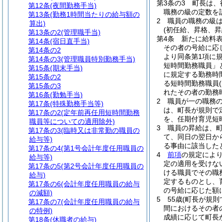
第3条の3
町長は、
第12条
(夜間勤務手当)
職務の級の定数を
第13条
(勤務1時間当たりの給与額の
2
職員の職務の級
算出)
(初任給、昇格、昇
第13条の2
(管理職手当)
第4条
新たに給料
第14条
(宿日直手当)
その者の号給に応
第14条の2
より同条第1項に
第14条の3
(管理職員特別勤務手当)
短時間勤務職員」
第15条
(期末手当)
に規定する勤務時
第15条の2
る短時間勤務職員
第15条の3
れたその者の勤務
第16条
(勤勉手当)
2
職員が一の職務
第17条
(特殊勤務手当等)
は、町長が規則で
第17条の2
(定年前再任用短時間勤務
を、任期付育児短
職員等についての適用除外)
3
職員の昇給は、
第17条の3
(臨時又は非常勤の職員の
て、同日の翌日か
給与等)
る事由に該当した
第17条の4
(第1号会計年度任用職員の
4
前項
の規定によ
給与等)
定の適用を受けな
第17条の5
(第2号会計年度任用職員の
ける職員でその職
給与)
定するものとし、
第17条の6
(会計年度任用職員の給与
の号給に応じた額
の減額)
5
55歳
(町長が規則
第17条の7
(会計年度任用職員の給与
間におけるその者
の特例)
成績に応じて町長
第18条
(休職者の給与)