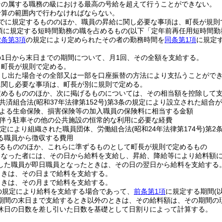
その属する職務の級における最高の号給を超えて行うことができない。
予算の範囲内で行わなければならない。
でに規定するもののほか、職員の昇給に関し必要な事項は、町長が規則
1項に規定する短時間勤務の職を占めるもの
(以下「定年前再任用短時間勤
条第3項
の規定により定められたその者の勤務時間を
同条第1項
に規定
1日から末日までの期間について、月1回、その全額を支給する。
、町長が規則で定める。
申し出た場合その全部又は一部を口座振替の方法により支払うことがで
に関し必要な事項は、町長が別に規則で定める。
定めるもののほか、次に掲げるものについては、その相当額を控除して
共済組合法
(昭和37年法律第152号)
第3条の規定により設立された組合
よる生命保険、損害保険等の加入職員の保険料に相当する金額
伴う駐車その他の公共施設の恒常的な利用に必要な経費
規定により組織された職員団体、労働組合法
(昭和24年法律第174号)
第2
る職員から徴収する費用
るもののほか、これらに準ずるものとして町長が規則で定めるもの
となった者には、その日から給料を支給し、昇給、降給等により給料額
した職員が即日職員となったときは、その日の翌日から給料を支給する
ときは、その日まで給料を支給する。
ときは、その月まで給料を支給する。
の規定により給料を支給する場合であって、
前条第1項
に規定する期間
(
期間の末日まで支給するとき以外のときは、その給料額は、その期間の
休日の日数を差し引いた日数を基礎として日割りによって計算する。