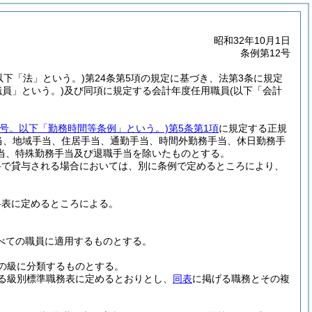
昭和32年10月1日
条例第12号
。以下「法」という。)
第24条第5項の規定に基づき、法第3条に規定
職員」という。)
及び同項に規定する会計年度任用職員
(以下「会計
22号。以下「勤務時間等条例」という。)
第5条第1項
に規定する正規
当、地域手当、住居手当、通勤手当、時間外勤務手当、休日勤務手
当、特殊勤務手当及び退職手当を除いたものとする。
料で貸与される場合においては、別に条例で定めるところにより、
料表に定めるところによる。
べての職員に適用するものとする。
の級に分類するものとする。
る級別標準職務表に定めるとおりとし、
同表
に掲げる職務とその複