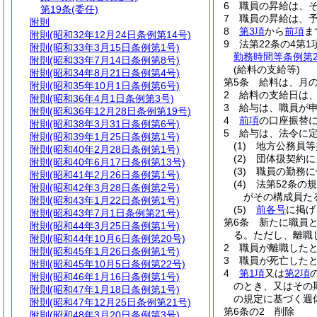
6
職員の昇給は、
第19条
(委任)
7
職員の昇給は、
附則
8
第3項
から
前項
ま
附則
(昭和32年12月24日条例第14号)
9
法第22条の4第
附則
(昭和33年3月15日条例第1号)
勤務時間等条例第2
附則
(昭和33年7月14日条例第8号)
(給料の支給等)
附則
(昭和34年8月21日条例第4号)
第5条
給料は、月の
附則
(昭和35年10月1日条例第6号)
2
給料の支給日は
附則
(昭和36年4月1日条例第3号)
3
給与は、職員が
附則
(昭和36年12月28日条例第19号)
4
前項
の口座振替
附則
(昭和38年3月31日条例第6号)
5
給与は、法令に
附則
(昭和39年1月25日条例第1号)
(1)
地方公務員等
附則
(昭和40年2月28日条例第1号)
(2)
団体扱契約に
附則
(昭和40年6月17日条例第13号)
(3)
職員の勤務に
附則
(昭和41年2月26日条例第1号)
(4)
法第52条の
附則
(昭和42年3月28日条例第2号)
がその構成員た
附則
(昭和43年1月22日条例第1号)
(5)
前各号
に掲げ
附則
(昭和43年7月1日条例第21号)
第6条
新たに職員
附則
(昭和44年3月25日条例第1号)
る。
ただし、離職
附則
(昭和44年10月6日条例第20号)
2
職員が離職した
附則
(昭和45年1月26日条例第1号)
3
職員が死亡した
附則
(昭和45年10月5日条例第22号)
4
第1項
又は
第2項
附則
(昭和46年1月16日条例第1号)
のとき、又はその
附則
(昭和47年1月18日条例第1号)
の規定に基づく週
附則
(昭和47年12月25日条例第21号)
第6条の2
削除
附則
(昭和48年3月20日条例第3号)