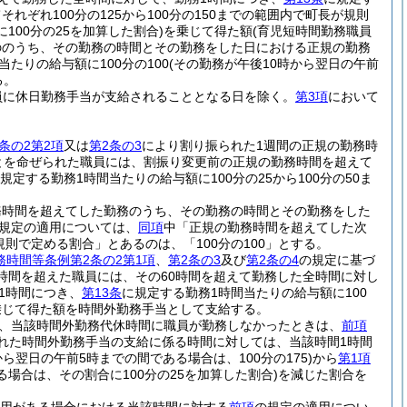
ぞれ100分の125から100分の150までの範囲内で町長が規則
100分の25を加算した割合)
を乗じて得た額
(育児短時間勤務職員
ののうち、その勤務の時間とその勤務をした日における正規の勤務
当たりの給与額に100分の100
(その勤務が午後10時から翌日の午前
る。
員に休日勤務手当が支給されることとなる日を除く。
第3項
において
条の2第2項
又は
第2条の3
により割り振られた1週間の正規の勤務時
とを命ぜられた職員には、割振り変更前の正規の勤務時間を超えて
規定する勤務1時間当たりの給与額に100分の25から100分の50ま
務時間を超えてした勤務のうち、その勤務の時間とその勤務をした
規定の適用については、
同項
中「正規の勤務時間を超えてした次
規則で定める割合」とあるのは、「100分の100」とする。
務時間等条例第2条の2第1項
、
第2条の3
及び
第2条の4
の規定に基づ
0時間を超えた職員には、その60時間を超えて勤務した全時間に対し
1時間につき、
第13条
に規定する勤務1時間当たりの給与額に100
乗じて得た額を時間外勤務手当として支給する。
、当該時間外勤務代休時間に職員が勤務しなかったときは、
前項
れた時間外勤務手当の支給に係る時間に対しては、当該時間1時間
から翌日の午前5時までの間である場合は、100分の175)
から
第1項
る場合は、その割合に100分の25を加算した割合)
を減じた割合を