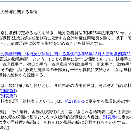
員の給与に関する条例
、別に条例で定めるものを除き、地方公務員法
(昭和25年法律第261号
る職員
(法第22条の2第1項に規定する会計年度任用職員を除く。以下「
いう。)
の給与等に関する事項を定めることを目的とする。
員の勤務時間、休日及び休暇に関する条例
(昭和36年12月大淀町条例第
「正規の勤務時間」という。)
による勤務に対する報酬であって、扶養手
、管理職手当、宿日直手当、管理職員特別勤務手当、期末手当、勤勉手
服その他生活に必要な施設等の全部又は一部が職員に支給され、又は無
職員の給料から控除する。
類は、次に掲げるとおりとし、各給料表の適用範囲は、それぞれ当該給
(
別表第1
)
(
別表第2
)
給料表
(以下「給料表」という。)
は、
第17条の3
に規定する職員以外のす
務は、その複雑、困難及び責任の度に基づきこれを給料表に定める職務
職務の級の分類の基準となるべき標準的な職務の内容は、
別表第4
に定め
の度が同程度の職務は、それぞれの職務の級に分類されるものとする。
決定)