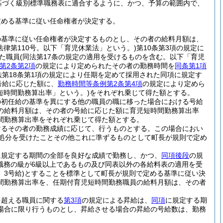
基づく級別標準職務表に適合するように、かつ、予算の範囲内で、
定める基準に従い任命権者が決定する。
の基準に従い任命権者が決定するものとし、その者の給料月額は、
年法律第110号。以下「育児休業法」という。)
第10条第3項の規定に
た職員
(同法第17条の規定の適用を受けるものを含む。以下「育児
第2条第2項
の規定により定められたその者の勤務時間を
同条第1項
法第18条第1項の規定により任期を定めて採用された同項に規定す
号給に応じた額に、
勤務時間等条例第2条第4項
の規定により定めら
短時間勤務算出率」という。)
をそれぞれ乗じて得た額とする。
の初任給の基準を異にする他の職員の職に移った場合における号給
の給料月額は、その者の号給に応じた額に育児短時間勤務算出率
間勤務算出率をそれぞれ乗じて得た額とする。
けるその者の勤務成績に応じて、行うものとする。
この場合におい
戒処分を受けたことその他これに準ずるものとして町長が規則で定め
に規定する期間の全部を良好な成績で勤務し、かつ、
同項後段
の規
職務の級が6級以上であるもの及び同表以外の各給料表の適用を受
3号給)
とすることを標準として町長が規則で定める基準に従い決
間勤務算出率を、任期付育児短時間勤務職員の給料月額は、その者
を超える職員に関する
第3項
の規定による昇給は、
同項
に規定する期
場合に限り行うものとし、昇給させる場合の昇給の号給数は、勤務