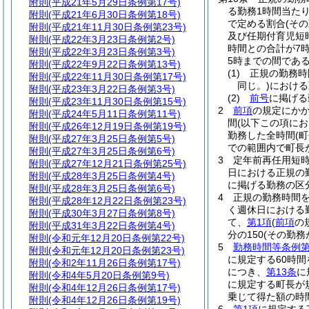
附則
(平成21年5月29日条例第17号)
る勤務1時間当たり
附則
(平成21年6月30日条例第18号)
で定める割合
(そ
附則
(平成21年11月30日条例第23号)
及び任期付育児短
附則
(平成22年3月23日条例第2号)
時間との合計が7
附則
(平成22年3月23日条例第3号)
5時までの間である場
附則
(平成22年9月22日条例第13号)
(1)
正規の勤務時
附則
(平成22年11月30日条例第17号)
同じ。)
における
附則
(平成23年3月22日条例第3号)
(2)
前号
に掲げる
附則
(平成23年11月30日条例第15号)
2
前項
の規定にか
附則
(平成24年5月11日条例第11号)
間
(以下この項に
附則
(平成26年12月19日条例第19号)
勤務した全時間
(
附則
(平成27年3月25日条例第5号)
での範囲内で町長
附則
(平成27年3月25日条例第6号)
3
定年前再任用短
附則
(平成27年12月21日条例第25号)
日における正規の
附則
(平成28年3月25日条例第4号)
に掲げる勤務の区分
附則
(平成28年3月25日条例第6号)
4
正規の勤務時間
附則
(平成28年12月22日条例第23号)
く週休日における
附則
(平成30年3月27日条例第8号)
て、
第1項
(
前項
の
附則
(平成31年3月22日条例第4号)
分の150
(その勤務
附則
(令和元年12月20日条例第22号)
5
勤務時間等条例第
附則
(令和元年12月20日条例第23号)
に規定する60時
附則
(令和2年11月26日条例第17号)
につき、
第13条
に
附則
(令和4年5月20日条例第9号)
に規定する町長が
附則
(令和4年12月26日条例第17号)
乗じて得た額の時
附則
(令和4年12月26日条例第19号)