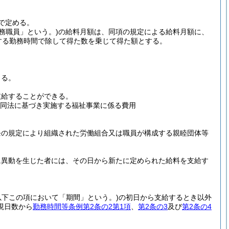
で定める。
務職員」という。)
の給料月額は、同項の規定による給料月額に、
する勤務時間で除して得た数を乗じて得た額とする。
きる。
支給することができる。
が同法に基づき実施する福祉事業に係る費用
条の規定により組織された労働組合又は職員が構成する親睦団体等
に異動を生じた者には、その日から新たに定められた給料を支給す
。
以下この項において「期間」という。)
の初日から支給するとき以外
現日数から
勤務時間等条例第2条の2第1項
、
第2条の3
及び
第2条の4