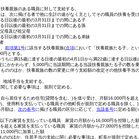
、扶養親族のある職員に対して支給する。
とは、次に掲げる者で他に生計の途がなく主としてその職員の扶養を受
する日以後の最初の3月31日までの間にある子
する日以後の最初の3月31日までの間にある孫
の父母及び祖父母
する日以後の最初の3月31日までの間にある弟妹
者
は、
前項第1号
に該当する扶養親族
(
次項
において「扶養親族たる子」とい
00円とする。
うちに満15歳に達する日後の最初の4月1日から満22歳に達する日以後
定にかかわらず、5,000円に当該期間にある当該扶養親族たる子の数を
るもののほか、扶養親族の数の変更に伴う支給額の改定その他扶養手当
、地域手当を支給する。
に関して必要な事項は、規則で定める。
、自ら居住するため住宅
(貸間を含む。)
を借り受け、月額16,000円を超
れ、使用料を支払っている職員その他町長が規則で定める職員を除く。)
の月額は、
次の各号
に掲げる職員の区分に応じて、
当該各号
に定める額
。
0円以下の家賃を支払っている職員 家賃の月額から16,000円を控除した
0円を超える家賃を支払っている職員 家賃の月額から27,000円を控除し
11,000円に加算した額
もののほか、住居手当の支給に関し必要な事項は、町長が規則で定める