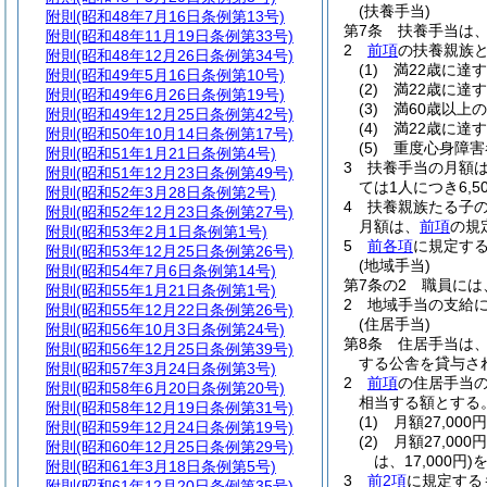
(扶養手当)
附則
(昭和48年7月16日条例第13号)
第7条
扶養手当は
附則
(昭和48年11月19日条例第33号)
2
前項
の扶養親族
附則
(昭和48年12月26日条例第34号)
(1)
満22歳に達
附則
(昭和49年5月16日条例第10号)
(2)
満22歳に達
附則
(昭和49年6月26日条例第19号)
(3)
満60歳以上
附則
(昭和49年12月25日条例第42号)
(4)
満22歳に達
附則
(昭和50年10月14日条例第17号)
(5)
重度心身障害
附則
(昭和51年1月21日条例第4号)
3
扶養手当の月額
附則
(昭和51年12月23日条例第49号)
ては1人につき6,5
附則
(昭和52年3月28日条例第2号)
4
扶養親族たる子の
附則
(昭和52年12月23日条例第27号)
月額は、
前項
の規
附則
(昭和53年2月1日条例第1号)
5
前各項
に規定す
附則
(昭和53年12月25日条例第26号)
(地域手当)
附則
(昭和54年7月6日条例第14号)
第7条の2
職員には
附則
(昭和55年1月21日条例第1号)
2
地域手当の支給
附則
(昭和55年12月22日条例第26号)
(住居手当)
附則
(昭和56年10月3日条例第24号)
第8条
住居手当は
附則
(昭和56年12月25日条例第39号)
する公舎を貸与さ
附則
(昭和57年3月24日条例第3号)
2
前項
の住居手当
附則
(昭和58年6月20日条例第20号)
相当する額とする
附則
(昭和58年12月19日条例第31号)
(1)
月額27,00
附則
(昭和59年12月24日条例第19号)
(2)
月額27,00
附則
(昭和60年12月25日条例第29号)
は、17,000円)
を
附則
(昭和61年3月18日条例第5号)
3
前2項
に規定する
附則
(昭和61年12月20日条例第35号)