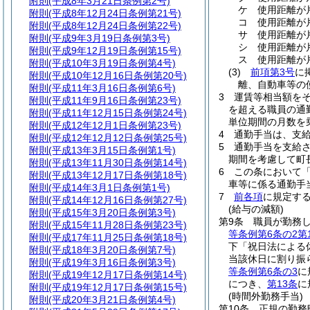
附則
(平成8年3月21日条例第2号)
ケ
使用距離が片
附則
(平成8年12月24日条例第21号)
コ
使用距離が片
附則
(平成8年12月24日条例第22号)
サ
使用距離が片
附則
(平成9年3月19日条例第3号)
シ
使用距離が片
附則
(平成9年12月19日条例第15号)
ス
使用距離が片
附則
(平成10年3月19日条例第4号)
(3)
前項第3号
に
附則
(平成10年12月16日条例第20号)
離、自動車等の
附則
(平成11年3月16日条例第6号)
3
運賃等相当額を
附則
(平成11年9月16日条例第23号)
を超える職員の通
附則
(平成11年12月15日条例第24号)
単位期間の月数を
附則
(平成12年12月1日条例第23号)
4
通勤手当は、支
附則
(平成12年12月12日条例第25号)
5
通勤手当を支給
附則
(平成13年3月15日条例第1号)
期間を考慮して町
附則
(平成13年11月30日条例第14号)
6
この条において
附則
(平成13年12月17日条例第18号)
車等に係る通勤手
附則
(平成14年3月1日条例第1号)
7
前各項
に規定す
附則
(平成14年12月16日条例第27号)
(給与の減額)
附則
(平成15年3月20日条例第3号)
第9条
職員が勤務
附則
(平成15年11月28日条例第23号)
等条例第6条の2第
附則
(平成17年11月25日条例第18号)
下「祝日法による
附則
(平成18年3月20日条例第7号)
当該休日に割り振
附則
(平成19年3月16日条例第3号)
等条例第6条の3
に
附則
(平成19年12月17日条例第14号)
につき、
第13条
に
附則
(平成19年12月17日条例第15号)
(時間外勤務手当)
附則
(平成20年3月21日条例第4号)
第10条
正規の勤務