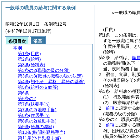
一般職の職員の給与に関する条例
○一般職の職
昭和32年10月1日 条例第12号
(目的)
(令和7年12月17日施行)
第1条
この条例は
する一般職に属す
条項目次
沿革
年度任用職員」と
本則
(給料)
第1条
(目的)
第2条
給料は、
職
第2条
(給料)
の勤務時間
(以下
第3条
(給料表)
当、夜間勤務手当
第3条の2
(職務の級の分類)
2
宿舎、食事、制
第3条の3
(職員の職務の級の決定)
その相当額をその
第4条
(初任給、昇格、昇給の基準)
(給料表)
第5条
(給料の支給等)
第3条
給料表の種
第6条
(1)
行政職給料表
第6条の2
(2)
医療職給料表
第7条
(扶養手当)
2
前項
に規定する
第7条の2
(地域手当)
(職務の級の分類)
第8条
(住居手当)
第3条の2
職員の職
第8条の2
(通勤手当)
2
前項
に規定する
第9条
(給与の減額)
雑、困難及び責任
第10条
(時間外勤務手当)
(職員の職務の級の
第11条
(休日勤務手当)