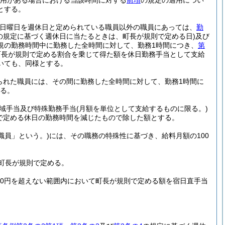
用がある場合における当該時間に対する
前項
の規定の適用につい
とする。
日曜日を週休日と定められている職員以外の職員にあっては、
勤
の規定に基づく週休日に当たるときは、町長が規則で定める日)
及び
規の勤務時間中に勤務した全時間に対して、勤務1時間につき、
第
内で町長が規則で定める割合を乗じて得た額を休日勤務手当として支給
いても、同様とする。
られた職員には、その間に勤務した全時間に対して、勤務1時間に
する。
域手当及び特殊勤務手当
(月額を単位として支給するものに限る。)
則で定める休日の勤務時間を減じたもので除した額とする。
職員」という。)
には、その職務の特殊性に基づき、給料月額の100
町長が規則で定める。
700円を超えない範囲内において町長が規則で定める額を宿日直手当