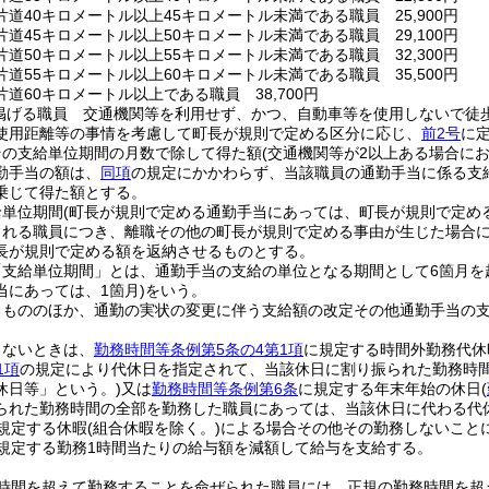
道40キロメートル以上45キロメートル未満である職員 25,900円
道45キロメートル以上50キロメートル未満である職員 29,100円
道50キロメートル以上55キロメートル未満である職員 32,300円
道55キロメートル以上60キロメートル未満である職員 35,500円
道60キロメートル以上である職員 38,700円
掲げる職員 交通機関等を利用せず、かつ、自動車等を使用しないで徒
使用距離等の事情を考慮して町長が規則で定める区分に応じ、
前2号
に
その支給単位期間の月数で除して得た額
(交通機関等が2以上ある場合に
勤手当の額は、
同項
の規定にかかわらず、当該職員の通勤手当に係る支
乗じて得た額とする。
給単位期間
(町長が規則で定める通勤手当にあっては、町長が規則で定める
される職員につき、離職その他の町長が規則で定める事由が生じた場合
長が規則で定める額を返納させるものとする。
「支給単位期間」とは、通勤手当の支給の単位となる期間として6箇月を
当にあっては、1箇月)
をいう。
るもののほか、通勤の実状の変更に伴う支給額の改定その他通勤手当の
しないときは、
勤務時間等条例第5条の4第1項
に規定する時間外勤務代休
1項
の規定により代休日を指定されて、当該休日に割り振られた勤務時
休日等」という。)
又は
勤務時間等条例第6条
に規定する年末年始の休日
(
られた勤務時間の全部を勤務した職員にあっては、当該休日に代わる代
規定する休暇
(組合休暇を除く。)
による場合その他その勤務しないこと
規定する勤務1時間当たりの給与額を減額して給与を支給する。
時間を超えて勤務することを命ぜられた職員には、正規の勤務時間を超