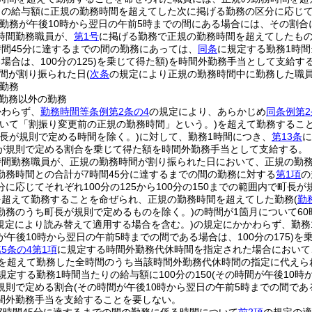
の給与額に正規の勤務時間を超えてした次に掲げる勤務の区分に応じてそれ
の勤務が午後10時から翌日の午前5時までの間にある場合には、その割合に
時間勤務職員が、
第1号
に掲げる勤務で正規の勤務時間を超えてしたも
時間45分に達するまでの間の勤務にあっては、
同条
に規定する勤務1時間
合は、100分の125)
を乗じて得た額)
を時間外勤務手当として支給す
間が割り振られた日
(
次条
の規定により正規の勤務時間中に勤務した職
勤務
勤務以外の勤務
かわらず、
勤務時間等条例第2条の4
の規定により、あらかじめ
同条例第2
おいて「割振り変更前の正規の勤務時間」という。)
を超えて勤務するこ
町長が規則で定める時間を除く。)
に対して、勤務1時間につき、
第13条
に
が規則で定める割合を乗じて得た額を時間外勤務手当として支給する。
時間勤務職員が、正規の勤務時間が割り振られた日において、正規の勤
勤務時間との合計が7時間45分に達するまでの間の勤務に対する
第1項
の
に応じてそれぞれ100分の125から100分の150までの範囲内で町長が
を超えて勤務することを命ぜられ、正規の勤務時間を超えてした勤務
(
勤
勤務のうち町長が規則で定めるものを除く。)
の時間が1箇月について6
規定により読み替えて適用する場合を含む。)
の規定にかかわらず、勤務
が午後10時から翌日の午前5時までの間である場合は、100分の175)
を
5条の4第1項
に規定する時間外勤務代休時間を指定された場合において
間を超えて勤務した全時間のうち当該時間外勤務代休時間の指定に代えら
規定する勤務1時間当たりの給与額に100分の150
(その時間が午後10時
規則で定める割合
(その時間が午後10時から翌日の午前5時までの間であ
間外勤務手当を支給することを要しない。