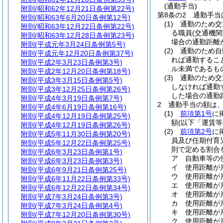
(通勤手当)
附則
(昭和62年12月21日条例第22号)
第8条の2
通勤手当
附則
(昭和63年6月20日条例第12号)
(1)
通勤のため交
附則
(昭和63年12月22日条例第22号)
る職員
(交通機
附則
(昭和63年12月28日条例第23号)
場合の通勤距離
附則
(平成元年3月24日条例第5号)
(2)
通勤のため自
附則
(平成元年12月20日条例第37号)
れば通勤するこ
附則
(平成2年3月23日条例第3号)
ル未満であるも
附則
(平成2年12月20日条例第18号)
(3)
通勤のため交
附則
(平成3年3月15日条例第5号)
しなければ通勤
附則
(平成3年12月25日条例第26号)
した場合の通勤
附則
(平成4年3月19日条例第7号)
2
通勤手当の額は
附則
(平成4年6月19日条例第16号)
(1)
前項第1号
に
附則
(平成4年12月19日条例第25号)
額
(以下「運賃
附則
(平成4年12月19日条例第26号)
(2)
前項第2号
に
附則
(平成5年11月30日条例第20号)
員及び任期付育
附則
(平成5年12月22日条例第25号)
則で定める割合
附則
(平成6年3月23日条例第1号)
ア
自動車等の
附則
(平成6年3月23日条例第3号)
イ
使用距離が片
附則
(平成6年9月21日条例第25号)
ウ
使用距離が片
附則
(平成6年11月22日条例第33号)
エ
使用距離が片
附則
(平成6年12月22日条例第34号)
オ
使用距離が片
附則
(平成7年3月24日条例第3号)
カ
使用距離が片
附則
(平成7年3月24日条例第4号)
キ
使用距離が片
附則
(平成7年12月20日条例第30号)
ク
使用距離が片