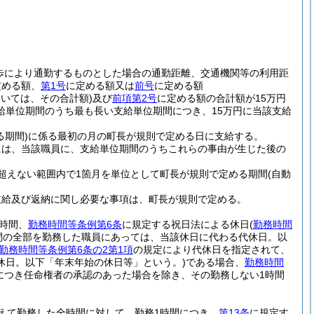
歩により通勤するものとした場合の通勤距離、交通機関等の利用距
定める額、
第1号
に定める額又は
前号
に定める額
おいては、その合計額)
及び
前項第2号
に定める額の合計額が15万円
給単位期間のうち最も長い支給単位期間につき、15万円に当該支給
期間)
に係る最初の月の町長が規則で定める日に支給する。
には、当該職員に、支給単位期間のうちこれらの事由が生じた後の
超えない範囲内で1箇月を単位として町長が規則で定める期間
(自動
支給及び返納に関し必要な事項は、町長が規則で定める。
時間、
勤務時間等条例第6条
に規定する祝日法による休日
(
勤務時間
間の全部を勤務した職員にあっては、当該休日に代わる代休日。以
勤務時間等条例第6条の2第1項
の規定により代休日を指定されて、
休日。以下「年末年始の休日等」という。)
である場合、
勤務時間
につき任命権者の承認のあった場合を除き、その勤務しない1時間
えて勤務した全時間に対して、勤務1時間につき、
第13条
に規定す