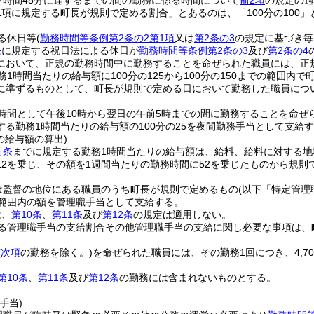
7時間45分に達するまでの間の勤務に係る時間について
前2項
の規定の適
1項に規定する町長が規則で定める割合」とあるのは、「100分の100」
る休日等
(
勤務時間等条例第2条の2第1項
又は
第2条の3
の規定に基づき毎
条
に規定する祝日法による休日が
勤務時間等条例第2条の3
及び
第2条の4
において、正規の勤務時間中に勤務することを命ぜられた職員には、正
務1時間当たりの給与額に100分の125から100分の150までの範囲
に準ずるものとして、町長が規則で定める日において勤務した職員につ
時間として午後10時から翌日の午前5時までの間に勤務することを命ぜ
する勤務1時間当たりの給与額の100分の25を夜間勤務手当として支給
の給与額の算出)
前条
までに規定する勤務1時間当たりの給与額は、給料、給料に対する地
12を乗じ、その額を1週間当たりの勤務時間に52を乗じたものから規
は監督の地位にある職員のうち町長が規則で定めるもの
(以下「特定管理
い範囲内の額を管理職手当として支給する。
は、
第10条
、
第11条
及び
第12条
の規定は適用しない。
る管理職手当の支給割合その他管理職手当の支給に関し必要な事項は、
(
次項
の勤務を除く。)
を命ぜられた職員には、その勤務1回につき、4,
第10条
、
第11条
及び
第12条
の勤務には含まれないものとする。
手当)