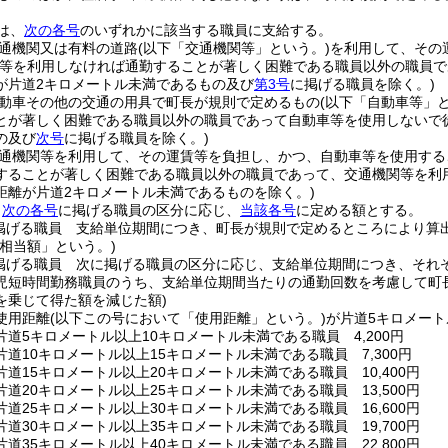
は、
次の各号
のいずれかに該当する職員に支給する。
通機関又は有料の道路
(以下「交通機関等」という。)
を利用して、その
関等を利用しなければ通勤することが著しく困難である職員以外の職員
が片道2キロメートル未満であるもの及び
第3号
に掲げる職員を除く。)
動車その他の交通の用具で町長が規則で定めるもの
(以下「自動車等」と
とが著しく困難である職員以外の職員であって自動車等を使用しないで
の及び
次号
に掲げる職員を除く。)
通機関等を利用して、その運賃等を負担し、かつ、自動車等を使用する
することが著しく困難である職員以外の職員であって、交通機関等を利
距離が片道2キロメートル未満であるものを除く。)
、
次の各号
に掲げる職員の区分に応じ、
当該各号
に定める額とする。
掲げる職員 支給単位期間につき、町長が規則で定めるところにより算
等相当額」という。)
掲げる職員 次に掲げる職員の区分に応じ、支給単位期間につき、それ
児短時間勤務職員のうち、支給単位期間当たりの通勤回数を考慮して町
を乗じて得た額を減じた額)
使用距離
(以下この号において「使用距離」という。)
が片道5キロメート
道5キロメートル以上10キロメートル未満である職員 4,200円
道10キロメートル以上15キロメートル未満である職員 7,300円
道15キロメートル以上20キロメートル未満である職員 10,400円
道20キロメートル以上25キロメートル未満である職員 13,500円
道25キロメートル以上30キロメートル未満である職員 16,600円
道30キロメートル以上35キロメートル未満である職員 19,700円
道35キロメートル以上40キロメートル未満である職員 22,800円