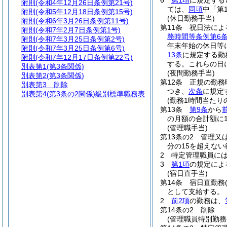
6
第1項
に規定する
附則
(令和4年12月26日条例第21号)
ては、
同項
中「第
附則
(令和5年12月18日条例第15号)
(休日勤務手当)
附則
(令和6年3月26日条例第11号)
第11条
祝日法によ
附則
(令和7年2月7日条例第1号)
務時間等条例第6
附則
(令和7年3月25日条例第2号)
年末年始の休日等
附則
(令和7年3月25日条例第6号)
13条
に規定する勤
附則
(令和7年12月17日条例第22号)
する。
これらの日
別表第1
(第3条関係)
(夜間勤務手当)
別表第2
(第3条関係)
第12条
正規の勤務
別表第3
削除
つき、
次条
に規定
別表第4
(第3条の2関係)級別標準職務表
(勤務1時間当たり
第13条
第9条
から
の月額の合計額に
(管理職手当)
第13条の2
管理又
分の15を超えな
2
特定管理職員に
3
第1項
の規定によ
(宿日直手当)
第14条
宿日直勤務
として支給する。
2
前2項
の勤務は、
第14条の2
削除
(管理職員特別勤務