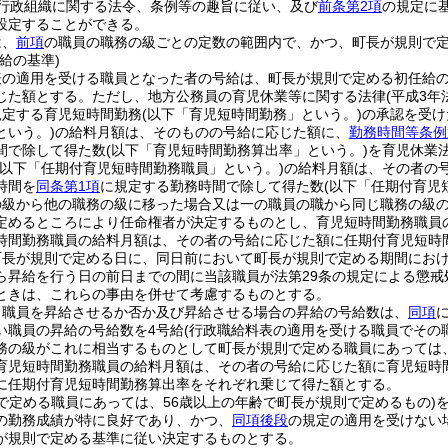
行政組織に関する法令、条例等の趣旨に従い、及び
前条第2項
の規定に
設定することができる。
は、
前項
の職員の職務の級ごとの定数の範囲内で、かつ、町長が規則で
給の基準)
表の適用を受ける職員となった者の号給は、町長が規則で定める初任給
じた額とする。
ただし、地方公務員の育児休業等に関する法律
(平成3
規定する育児短時間勤務
(以下「育児短時間勤務」という。)
の承認を受け
という。)
の給料月額は、そのものの号給に応じた額に、
勤務時間等条例
間で除して得た数
(以下「育児短時間勤務算出率」という。)
を育児休業
(以下「任期付育児短時間勤務職員」という。)
の給料月額は、その者の
時間を
同条第1項
に規定する勤務時間で除して得た数
(以下「任期付育児
の級から他の職務の級に移った場合又は一の職員の職から同じ職務の級
定めるところにより任命権者が決定するものとし、育児短時間勤務職員
時間勤務職員の給料月額は、その者の号給に応じた額に任期付育児短時
町長が規則で定める日に、同日前において町長が規則で定める期間にお
ら昇給を行う日の前日までの間に当該職員が法第29条の規定による懲
ときは、これらの事由を併せて考慮するものとする。
り職員を昇給させるか否か及び昇給させる場合の昇給の号給数は、
同項
い職員の昇給の号給数を4号給
(行政職給料表の適用を受ける職員でその
務の級がこれに相当するものとして町長が規則で定める職員にあっては、
育児短時間勤務職員の給料月額は、その者の号給に応じた額に育児短時
に任期付育児短時間勤務算出率をそれぞれ乗じて得た額とする。
で定める職員にあっては、56歳以上の年齢で町長が規則で定めるもの)
の勤務成績が特に良好であり、かつ、
同項後段
の規定の適用を受けない
が規則で定める基準に従い決定するものとする。