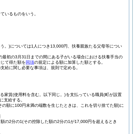
けているものをいう。
う。)
については1人につき13,000円、扶養親族たる父母等につい
の最初の3月31日までの間にある子がいる場合における扶養手当の
乗じて得た額を
同項
の規定による額に加算した額とする。
の支給に関し必要な事項は、規則で定める。
える家賃
(使用料を含む。以下同じ。)
を支払っている職員
(町が設置
に支給する。
(その額に100円未満の端数を生じたときは、これを切り捨てた額)
に
額
た額の2分の1
(その控除した額の2分の1が17,000円を超えるとき
。