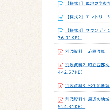
【様式1】現地見学参加申
【様式2】エントリーシー
【様式3】サウンディング
36.91KB）
別添資料1_施設写真 （フ
別添資料2_町立西部幼稚
442.57KB）
別添資料3_劣化診断調査
別添資料4_周辺の地域資
524.31KB）