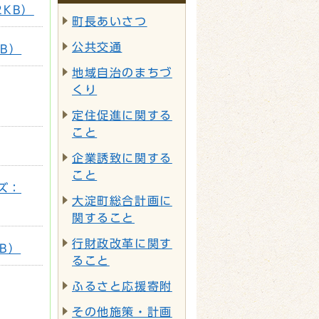
2KB）
町長あいさつ
公共交通
KB）
地域自治のまちづ
くり
定住促進に関する
こと
企業誘致に関する
こと
イズ：
大淀町総合計画に
関すること
行財政改革に関す
KB）
ること
ふるさと応援寄附
その他施策・計画