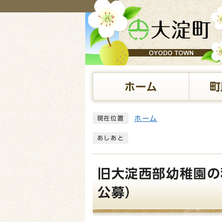
ページの先頭です
ホーム
町
ここから本文です
ホーム
現在位置
あしあと
旧大淀西部幼稚園の
公募）