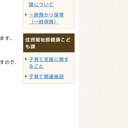
請について
一時預かり保育
（一時保育）
ます。
住民福祉部健康こど
も課
子育て支援に関す
すので、
ること
子育て関連施設