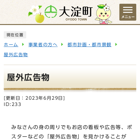
ページの先頭です
メニュー
ここから本文です
現在位置
ホーム
事業者の方へ
都市計画・都市景観
屋外広告物
屋外広告物
[更新日：
2023年6月29日
]
ID:233
みなさんの身の周りでもお店の看板や広告等、ポ
スターなどの「屋外広告物」を見かけることが