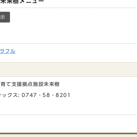
設未来樹メニュー
表示
ラフル
子育て支援拠点施設未来樹
ァックス: 0747‐58‐8201