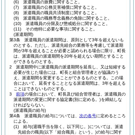
(6)
派遣職員の旅費に関すること。
(7)
派遣職員の公務災害補償に関すること。
(8)
派遣職員の職員共済制度に関すること。
(9)
派遣職員の職務専念義務の免除に関すること。
(10)
派遣職員の分限及び懲戒処分に関すること。
(11)
その他特に必要な事項に関すること。
(派遣期間)
第3条
派遣職員の派遣期間は、原則として3年を超えないも
のとする。
ただし、派遣先組合の業務等を考慮して派遣期
間が3年を超えることが必要と認められる場合に限り、町長
は、派遣職員の派遣期間を20年を超えない期間とすること
ができるものとする。
2
派遣期間中に派遣職員の派遣期間を延長し、又は短縮する
必要が生じた場合には、町長と組合管理者とが協議のう
え、派遣期間を変更することができるものとする。
この場
合において、延長することとなる派遣期間は、3年を超える
ことはできないものとする。
3
前項
の場合において、町長及び組合管理者は、派遣職員の
派遣期間の変更に関する協定書
(別に定める。)
を締結しな
ければならない。
(派遣職員の給与)
第4条
派遣職員の給与については、
次の各号
に定めるところ
による。
(1)
給与
(退職手当を除く。以下同じ。)
については、派遣
先組合の職員
(以下「組合職員」という。)
の給与に関す