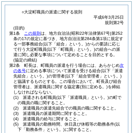
○大淀町職員の派遣に関する規則
平成6年3月25日
規則第2号
(目的)
第1条
この規則
は、地方自治法
(昭和22年法律第67号)
第252
条の17の規定に基づき、地方自治法第284条第1項に規定す
る一部事務組合
(以下「組合」という。)
からの要請に応じ
て行う大淀町職員
(以下「町職員」という。)
の組合への派
遣に関し必要な事項について定めることを目的とする。
(協定の締結)
第2条
町長は、町職員の派遣を行う場合には、あらかじめ
次
の各号
に定める事項について派遣を受ける組合
(以下「派遣
先組合」という。)
の管理者
(以下「組合管理者」という。)
と協議するものとする。
この場合において、町長及び組合
管理者は、派遣職員に関する協定書
(別に定める。)
を締結
しなければならない。
(1)
派遣される町職員
(以下「派遣職員」という。)
の町で
の職員の職に関すること。
(2)
派遣職員の派遣先組合での職員の職に関すること。
(3)
派遣職員の派遣期間に関すること。
(4)
派遣職員の給与に関すること。
(5)
派遣職員の勤務時間、休日及び休暇等の勤務条件
(以
下「勤務条件」という。)
に関すること。