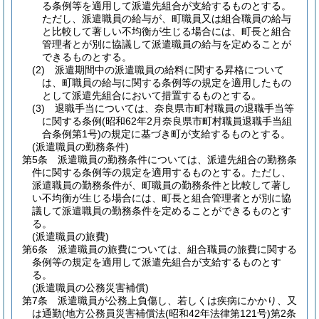
る条例等を適用して派遣先組合が支給するものとする。
ただし、派遣職員の給与が、町職員又は組合職員の給与
と比較して著しい不均衡が生じる場合には、町長と組合
管理者とが別に協議して派遣職員の給与を定めることが
できるものとする。
(2)
派遣期間中の派遣職員の給料に関する昇格について
は、町職員の給与に関する条例等の規定を適用したもの
として派遣先組合において措置するものとする。
(3)
退職手当については、奈良県市町村職員の退職手当等
に関する条例
(昭和62年2月奈良県市町村職員退職手当組
合条例第1号)
の規定に基づき町が支給するものとする。
(派遣職員の勤務条件)
第5条
派遣職員の勤務条件については、派遣先組合の勤務条
件に関する条例等の規定を適用するものとする。
ただし、
派遣職員の勤務条件が、町職員の勤務条件と比較して著し
い不均衡が生じる場合には、町長と組合管理者とが別に協
議して派遣職員の勤務条件を定めることができるものとす
る。
(派遣職員の旅費)
第6条
派遣職員の旅費については、組合職員の旅費に関する
条例等の規定を適用して派遣先組合が支給するものとす
る。
(派遣職員の公務災害補償)
第7条
派遣職員が公務上負傷し、若しくは疾病にかかり、又
は通勤
(地方公務員災害補償法
(昭和42年法律第121号)
第2条