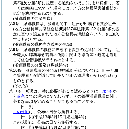
第2項及び第3項に規定する通勤をいう。)
により負傷し、若
しくは疾病にかかった場合には、地方公務員災害補償法の
規定を適用するものとする。
(派遣職員の共済制度)
第8条
派遣職員は、派遣期間中、組合が所属する共済組合
(地方公務員等共済組合法
(昭和37年法律第152号)
第3条の規
定に基づき設立された地方公務員共済組合をいう。)
に加入
するものとする。
(派遣職員の職務専念義務の免除)
第9条
派遣職員の職務に専念する義務の免除については、組
合職員の職務専念義務の免除に関する条例等の規定を適用
して組合管理者が行うものとする。
(派遣職員の分限及び懲戒処分)
第10条
派遣職員の分限及び懲戒処分については、町長と組
合管理者とが協議して町長及び組合管理者がそれぞれ行う
ものとする。
(その他)
第11条
町長は、特に必要があると認めるときは、
第3条
か
ら
前条
までの規定にかかわらず、その都度派遣職員に関し
必要な事項を定めることができるものとする。
附
則
この規則
は、公布の日から施行する。
附
則
(平成13年3月15日
規則第4号)
この規則は、公布の日から施行する。
附
則
(平成13年3月27日
規則第8号)