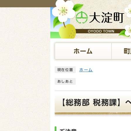
ページの先頭です
ホーム
町
ここから本文です
ホーム
現在位置
あしあと
【総務部 税務課】