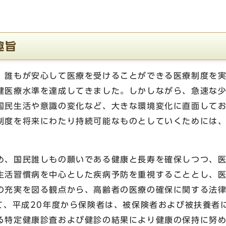
趣旨
、誰もが安心して医療を受けることができる医療制度を
健医療水準を達成してきました。しかしながら、急速な
国民生活や意識の変化など、大きな環境変化に直面して
制度を将来にわたり持続可能なものとしていくためには
。
め、国民誰しもの願いである健康と長寿を確保しつつ、
生活習慣病を中心とした疾病予防を重視することとし、
の充実を図る観点から、高齢者の医療の確保に関する法
て、平成20年度から保険者は、被保険者および被扶養者
る特定健康診査および健診の結果により健康の保持に努