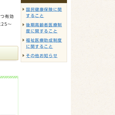
国民健康保険に関
すること
かつ有効
25～
後期高齢者医療制
度に関すること
福祉医療助成制度
に関すること
その他お知らせ