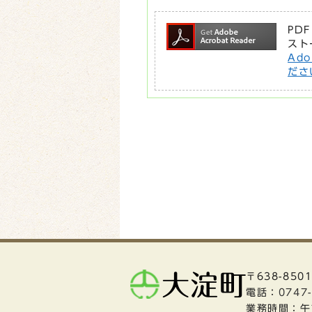
PD
スト
Ad
ださ
〒638-85
電話：
0747
業務時間：午