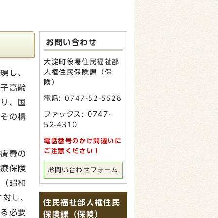
お問い合わせ
大淀町役場住民福祉部
人権住民保険課（保
実現し、
険）
少子高齢
電話:
0747-52-5528
おり、国
ファックス: 0747-
、その構
52-4310
電話番号のかけ間違いに
ご注意ください！
医療費の
医療保険
お問い合わせフォーム
律（昭和
に対し、
住民福祉部人権住民
める必要
保険課（保険）