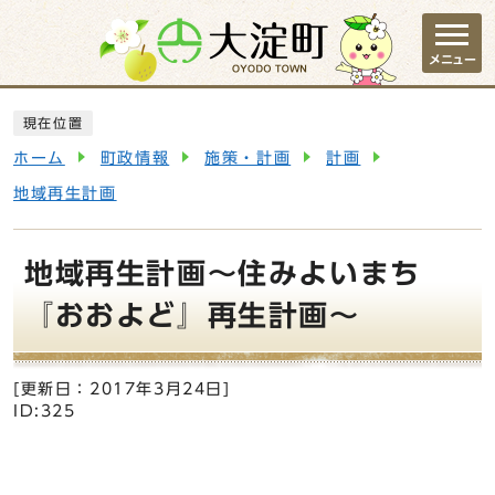
ページの先頭です
メニュー
ここから本文です
現在位置
ホーム
町政情報
施策・計画
計画
地域再生計画
地域再生計画～住みよいまち
『おおよど』再生計画～
[更新日：
2017年3月24日
]
ID:325